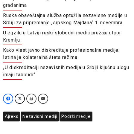
građanima
Ruska obaveštajna služba optužila nezavisne medije u
Srbiji za pripremanje „srpskog Majdana“ 1. novembra
U egzilu u Latviji ruski slobodni mediji pružaju otpor
Kremlju
Kako vlast javno diskredituje profesionalne medije:
Istina je kolateralna šteta režima
„U diskreditaciji nezavisnih medija u Srbiji ključnu ulogu
imaju tabloidi“
Ajreks
Nezavisni mediji
Podrži medije