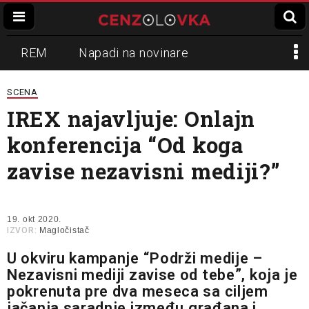
REM
Napadi na novinare
Zvučni top
Crna Gora
N1
SCENA
IREX najavljuje: Onlajn
Propaganda
Lokalni mediji
konferencija “Od koga
Informer
Slavko Ćuruvija
zavise nezavisni mediji?”
19. okt 2020.
IZVOR:
Magločistač
U okviru kampanje “Podrži medije –
Nezavisni mediji zavise od tebe”, koja je
pokrenuta pre dva meseca sa ciljem
jačanja saradnje između građana i