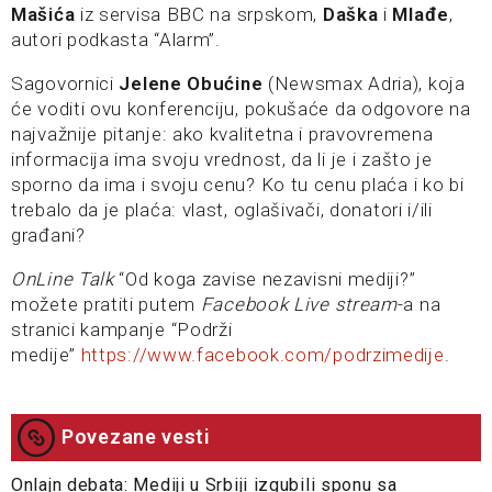
Mašića
iz servisa BBC na srpskom,
Daška
i
Mlađe
,
autori podkasta “Alarm”.
Sagovornici
Jelene Obućine
(Newsmax Adria), koja
će voditi ovu konferenciju, pokušaće da odgovore na
najvažnije pitanje: ako kvalitetna i pravovremena
informacija ima svoju vrednost, da li je i zašto je
sporno da ima i svoju cenu? Ko tu cenu plaća i ko bi
trebalo da je plaća: vlast, oglašivači, donatori i/ili
građani?
OnLine Talk
“Od koga zavise nezavisni mediji?”
možete pratiti putem
Facebook Live stream
-a na
stranici kampanje “Podrži
medije”
https://www.facebook.com/podrzimedije
.
Povezane vesti
Onlajn debata: Mediji u Srbiji izgubili sponu sa