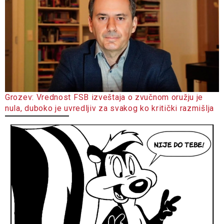
Grozev: Vrednost FSB izveštaja o zvučnom oružju je
nula, duboko je uvredljiv za svakog ko kritički razmišlja