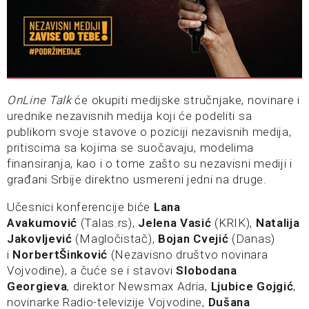
OnLine Talk
će okupiti medijske stručnjake, novinare i
urednike nezavisnih medija koji će podeliti sa
publikom svoje stavove o poziciji nezavisnih medija,
pritiscima sa kojima se suočavaju, modelima
finansiranja, kao i o tome zašto su nezavisni mediji i
građani Srbije direktno usmereni jedni na druge.
Učesnici konferencije biće
Lana
Avakumović
(Talas.rs),
Jelena Vasić
(KRIK),
Natalija
Jakovljević
(Magločistač),
Bojan Cvejić
(Danas)
i
Norbert
Šinković
(Nezavisno društvo novinara
Vojvodine), a čuće se i stavovi
Slobodana
Georgieva
, direktor Newsmax Adria,
Ljubice Gojgić
,
novinarke Radio-televizije Vojvodine,
Dušana