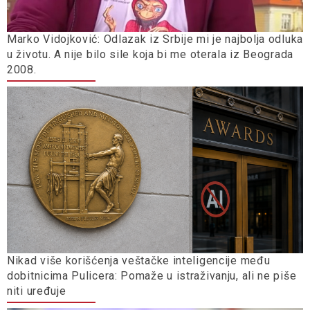
Marko Vidojković: Odlazak iz Srbije mi je najbolja odluka
u životu. A nije bilo sile koja bi me oterala iz Beograda
2008.
Nikad više korišćenja veštačke inteligencije među
dobitnicima Pulicera: Pomaže u istraživanju, ali ne piše
niti uređuje