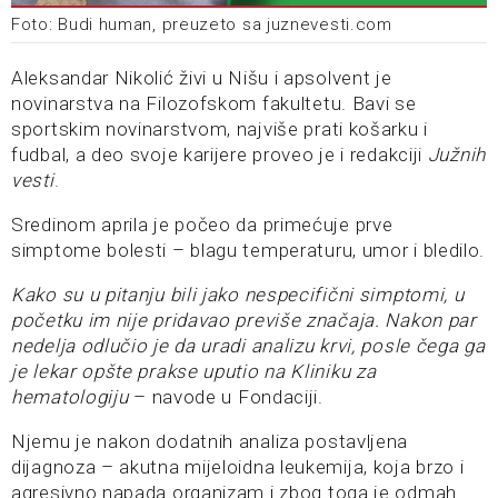
Foto: Budi human, preuzeto sa juznevesti.com
Aleksandar Nikolić živi u Nišu i apsolvent je
novinarstva na Filozofskom fakultetu. Bavi se
sportskim novinarstvom, najviše prati košarku i
fudbal, a deo svoje karijere proveo je i redakciji
Južnih
vesti
.
Sredinom aprila je počeo da primećuje prve
simptome bolesti – blagu temperaturu, umor i bledilo.
Kako su u pitanju bili jako nespecifični simptomi, u
početku im nije pridavao previše značaja. Nakon par
nedelja odlučio je da uradi analizu krvi, posle čega ga
je lekar opšte prakse uputio na Kliniku za
hematologiju
– navode u Fondaciji.
Njemu je nakon dodatnih analiza postavljena
dijagnoza – akutna mijeloidna leukemija, koja brzo i
agresivno napada organizam i zbog toga je odmah