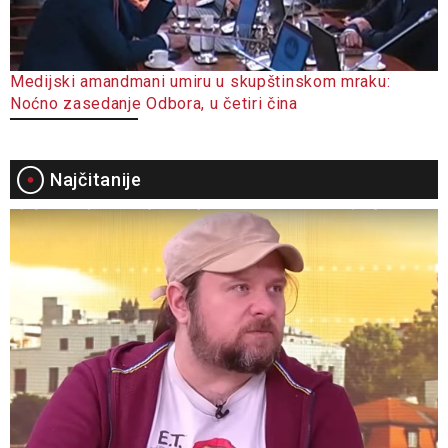
Medijski amandmani umiru u skupštinskom mraku:
Noćno zasedanje Odbora, u četiri čina
Najčitanije