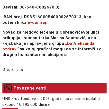
Devizni: 00-540-0002670.3;
IBAN broj: RS35160005400002670313, kao i
putem linka
e-doniraj
.
Novac za njegovo lečenje u Obrenovićevoj ulici
prikuplja i humanitarka Marina Adamović, a na
Fejsbuku je napravljena grupa
„Da Aleksandar
ozdravi“
na kojoj građani mogu da se informišu o
drugim humanitarnim akcijama.
Autor: J. A.
Povezane vesti
UNS kroz fondove u 2023. godini novinarima isplatio
ukupno 10.195.000 dinara