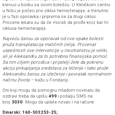
krenuo u borbu sa ovom bolešću. U Kliničkom centru
u Nišu je počeo prvi ciklus hemioterapije, a trenutno
je u fazi oporavka i priprema se za drugi ciklus.
Procene lekara su da će morati da prođe kroz bar tri
ciklusa hemioterapije.
Najveću šansu za oporavak od ove opake bolesti
pruža transplatacija matičnih ćelija. Procenat
uspešnosti ove intervencije u inostranstvu je veliki,
ali je Aleksandru za to potrebna finansijska pomoć.
Sa tim ciljem porodica i prijatelji žele da pokrenu
akciju prikupljanja sredstava za lečenje i tako pruže
Aleksandru šansu za izlečenje i povratak normalnom
načinu života
– kažu u Fondaciji.
Oni koji mogu da pomognu mladom novinaru da
ozdravi treba da upišu
499
i pošalju SMS na
broj
3030
. Mogu da uplate novac i na račune:
Dinarski: 160-503253-25;