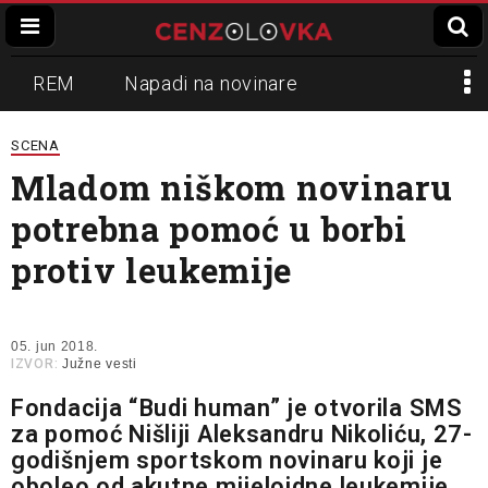
REM
Napadi na novinare
Zvučni top
Crna Gora
N1
SCENA
Mladom niškom novinaru
Propaganda
Lokalni mediji
potrebna pomoć u borbi
Informer
Slavko Ćuruvija
protiv leukemije
05. jun 2018.
IZVOR:
Južne vesti
Fondacija “Budi human” je otvorila SMS
za pomoć Nišliji Aleksandru Nikoliću, 27-
godišnjem sportskom novinaru koji je
oboleo od akutne mijeloidne leukemije,