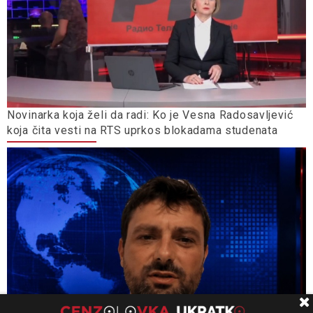
Novinarka koja želi da radi: Ko je Vesna Radosavljević
koja čita vesti na RTS uprkos blokadama studenata