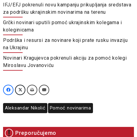
IFJ/EFJ pokrenuli novu kampanju prikupljanja sredstava
za podršku ukrajinskim novinarima na terenu
Grčki novinari uputili pomoć ukrajinskim kolegama i
koleginicama
Podrška i resursi za novinare koji prate rusku invaziju
na Ukrajinu
Novinari Kragujevca pokrenuli akciju za pomoć kolegi
Miroslavu Jovanoviću
Aleksandar Nikolić
Pomoć novinarima
Preporučujemo