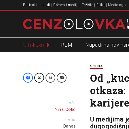
Pritisci i napadi
Država i mediji
Tržište
Etika
Mediologija
REM
Napadi na novinar
U fokusu
Slavko Ćuruvija
SCENA
Od „kuc
otkaza: 
karijer
PIŠE
Nina Čolić
U medijima j
IZVOR
dugogodišnji
Danas