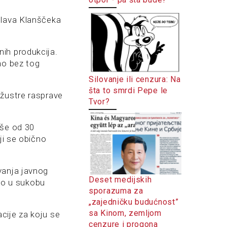
slava Klanščeka
ih produkcija.
ao bez tog
Silovanje ili cenzura: Na
šta to smrdi Pepe le
 žustre rasprave
Tvor?
iše od 30
ji se obično
vanja javnog
Deset medijskih
bio u sukobu
sporazuma za
„zajedničku budućnost”
sa Kinom, zemljom
cije za koju se
cenzure i progona