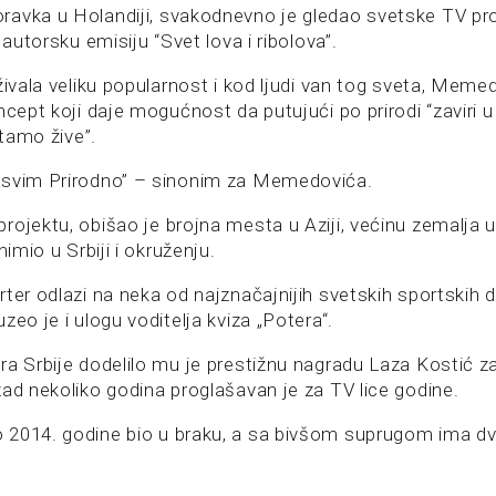
avka u Holandiji, svakodnevno je gledao svetske TV pr
 autorsku emisiju “Svet lova i ribolova”.
živala veliku popularnost i kod ljudi van tog sveta, Meme
oncept koji daje mogućnost da putujući po prirodi “zaviri
 tamo žive”.
asvim Prirodno” – sinonim za Memedovića.
ojektu, obišao je brojna mesta u Aziji, većinu zemalja u
nimio u Srbiji i okruženju.
ter odlazi na neka od najznačajnijih svetskih sportskih 
zeo je i ulogu voditelja kviza „Potera“.
ra Srbije dodelilo mu je prestižnu nagradu Laza Kostić za
zad nekoliko godina proglašavan je za TV lice godine.
 2014. godine bio u braku, a sa bivšom suprugom ima d