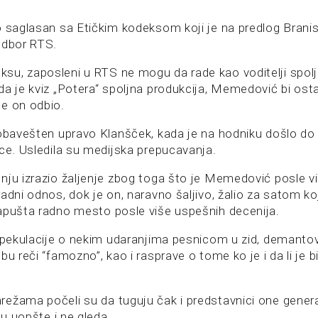
o saglasan sa Etičkim kodeksom koji je na predlog Brani
odbor RTS.
u, zaposleni u RTS ne mogu da rade kao voditelji spoljn
da je kviz „Potera“ spoljna produkcija, Memedović bi ost
e on odbio.
 obavešten upravo Klanšček, kada je na hodniku došlo do
ice. Usledila su medijska prepucavanja.
nju izrazio žaljenje zbog toga što je Memedović posle v
adni odnos, dok je on, naravno šaljivo, žalio za satom ko
apušta radno mesto posle više uspešnih decenija.
 spekulacije o nekim udaranjima pesnicom u zid, demanto
bu reči “famozno”, kao i rasprave o tome ko je i da li je 
ežama počeli su da tuguju čak i predstavnici one genera
ju uopšte i ne gleda.