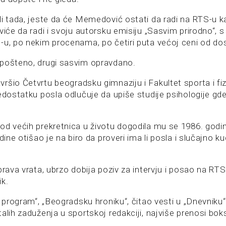
li tada, jeste da će Memedović ostati da radi na RTS-u ka
viće da radi i svoju autorsku emisiju „Sasvim prirodno“, s
-u, po nekim procenama, po četiri puta većoj ceni od do
pošteno, drugi sasvim opravdano.
ršio Četvrtu beogradsku gimnaziju i Fakultet sporta i fi
edostatku posla odlučuje da upiše studije psihologije gd
od većih prekretnica u životu dogodila mu se 1986. god
odine otišao je na biro da proveri ima li posla i slučajno 
prava vrata, ubrzo dobija poziv za intervju i posao na RT
ik.
i program“, „Beogradsku hroniku“, čitao vesti u „Dnevniku“
talih zaduženja u sportskoj redakciji, najviše prenosi b