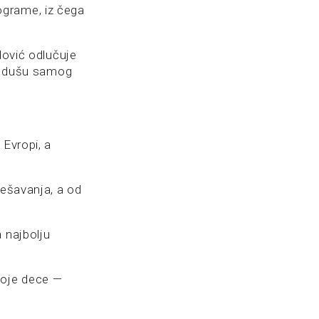
ograme, iz čega
dović odlučuje
 u dušu samog
 Evropi, a
dešavanja, a od
 najbolju
voje dece —