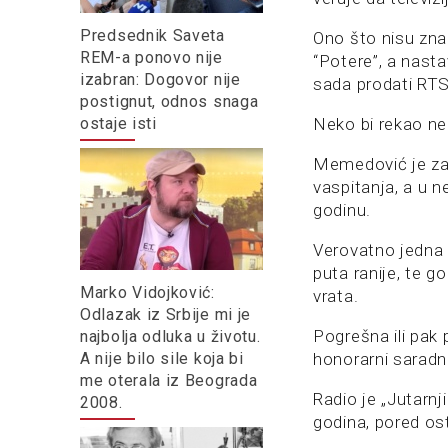
Predsednik Saveta
Ono što nisu zna
REM-a ponovo nije
“Potere”, a nasta
izabran: Dogovor nije
sada prodati RTS
postignut, odnos snaga
ostaje isti
Neko bi rekao ne
Memedović je zav
vaspitanja, a u n
godinu.
Verovatno jedna 
puta ranije, te g
Marko Vidojković:
vrata.
Odlazak iz Srbije mi je
Pogrešna ili pak 
najbolja odluka u životu.
A nije bilo sile koja bi
honorarni saradn
me oterala iz Beograda
Radio je „Jutarnj
2008.
godina, pored os