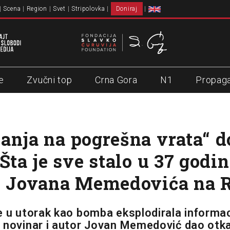
Scena
Region
Svet
Stripolovka
Doniraj
e
Zvučni top
Crna Gora
N1
Propag
anja na pogrešna vrata“ d
Šta je sve stalo u 37 godi
e Jovana Memedovića na 
e u utorak kao bomba eksplodirala informac
 novinar i autor Jovan Memedović dao otk