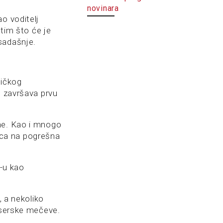
novinara
o voditelj
 tim što će je
sadašnje.
zičkog
e završava prvu
ine. Kao i mnogo
kuca na pogrešna
S-u kao
, a nekoliko
okserske mečeve.