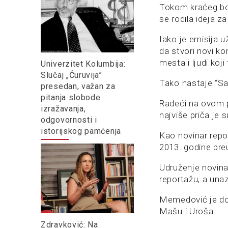
Tokom kraćeg bor
se rodila ideja za
Iako je emisija u
da stvori novi k
mesta i ljudi koji
Univerzitet Kolumbija:
Slučaj „Ćuruvija”
Tako nastaje “S
presedan, važan za
pitanja slobode
Radeći na ovom pr
izražavanja,
najviše priča je s
odgovornosti i
istorijskog pamćenja
Kao novinar repor
2013. godine preu
Udruženje novina
reportažu, a una
Memedović je do
Mašu i Uroša.
Zdravković: Na