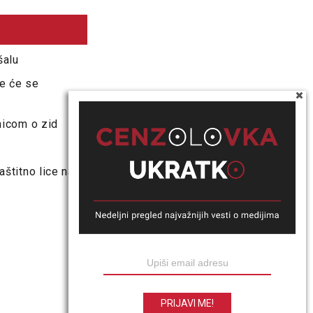
šalu
e će se
icom o zid
štitno lice naše