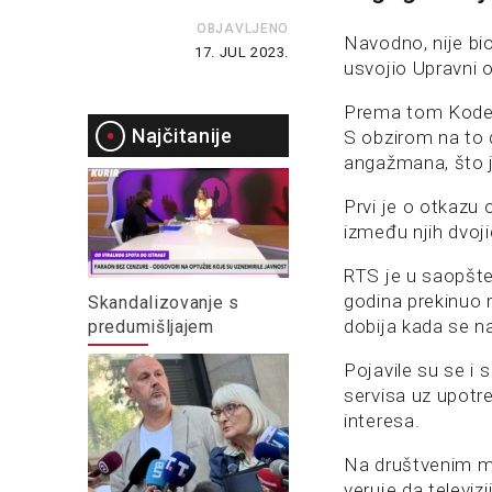
OBJAVLJENO
Navodno, nije bi
17. JUL 2023.
usvojio Upravni 
Prema tom Kodeks
Najčitanije
S obzirom na to 
angažmana, što j
Prvi je o otkazu
između njih dvoj
RTS je u saopšte
godina prekinuo r
Skandalizovanje s
dobija kada se n
predumišljajem
Pojavile su se i
servisa uz upotre
interesa.
Na društvenim mr
veruje da televizi