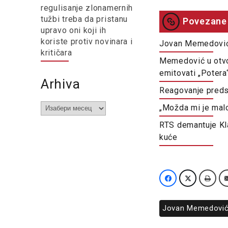
regulisanje zlonamernih
tužbi treba da pristanu
Povezane 
upravo oni koji ih
koriste protiv novinara i
Jovan Memedović s
kritičara
Memedović u otvo
emitovati „Potera
Arhiva
Reagovanje preds
Arhiva
„Možda mi je mal
RTS demantuje Kl
kuće
Jovan Memedovi