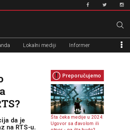
anda
Lokalni mediji
Informer
o
Preporučujemo
na
RTS?
Šta čeka medije u 2024:
ija da je
Ugovor sa đavolom ili
az na RTS-u.
otpor - pa šta bude?