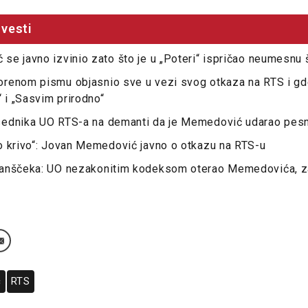
vesti
e javno izvinio zato što je u „Poteri“ ispričao neumesnu 
renom pismu objasnio sve u vezi svog otkaza na RTS i gd
“ i „Sasvim prirodno“
ednika UO RTS-a na demanti da je Memedović udarao pesn
o krivo“: Jovan Memedović javno o otkazu na RTS-u
anščeka: UO nezakonitim kodeksom oterao Memedovića, za
ć
RTS