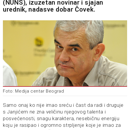
(NUNS), izuzetan novinar i sjajan
urednik, nadasve dobar Čovek.
Foto: Medija centar Beograd
Samo onaj ko nije imao sreću i čast da radi i druguje
s Janjićem ne zna veličinu njegovog talenta i
posvećenosti, snagu karaktera, nesebičnu energiju
koju je rasipao i ogromno strpljenje koje je imao za