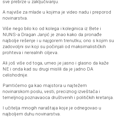
sve prebrze u zaključivanju.
A najviše za mlade u kojima je video nadu i preporod
novinarstva.
Više nego bilo ko od kolega i koleginica iz Bete i
NUNS-a Dragan Janjić je znao kako da pronađe
najbolje rešenje i u najgorem trenutku; ono s kojim su
zadovoljni svi koji su počinjali od maksimalističkih
prohteva i nerealnih ciljeva.
Ali još više od toga, umeo je jasno i glasno da kaže
NE i onda kad su drugi mislili da je jadno DA
celishodnije.
Pamtićemo ga kao majstora u najtežem
novinarskom poslu, vesti, preciznog izveštača i
temeljnog poznavaoca društvenih i političkih kretanja.
I učitelja mnogih naraštaja koje je odnegovao u
najboljem duhu novinarstva.