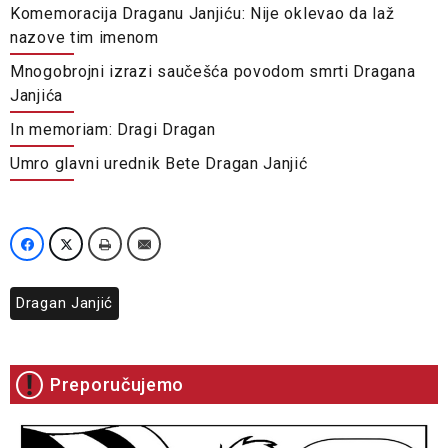
Komemoracija Draganu Janjiću: Nije oklevao da laž
nazove tim imenom
Mnogobrojni izrazi saučešća povodom smrti Dragana
Janjića
In memoriam: Dragi Dragan
Umro glavni urednik Bete Dragan Janjić
Dragan Janjić
Preporučujemo