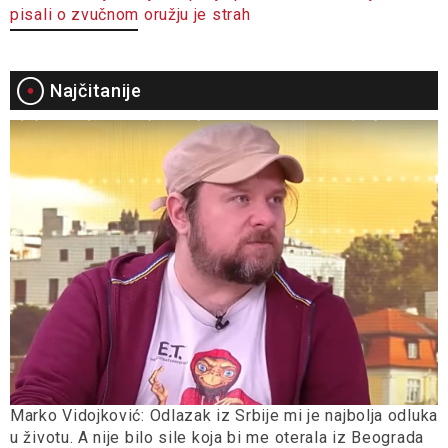
pisali o zvučnom oružju je strah
Najčitanije
Marko Vidojković: Odlazak iz Srbije mi je najbolja odluka
u životu. A nije bilo sile koja bi me oterala iz Beograda