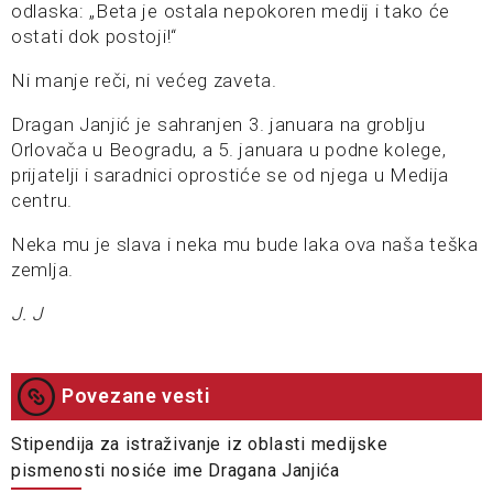
odlaska: „Beta je ostala nepokoren medij i tako će
ostati dok postoji!“
Ni manje reči, ni većeg zaveta.
Dragan Janjić je sahranjen 3. januara na groblju
Orlovača u Beogradu, a 5. januara u podne kolege,
prijatelji i saradnici oprostiće se od njega u Medija
centru.
Neka mu je slava i neka mu bude laka ova naša teška
zemlja.
J. J
Povezane vesti
Stipendija za istraživanje iz oblasti medijske
pismenosti nosiće ime Dragana Janjića