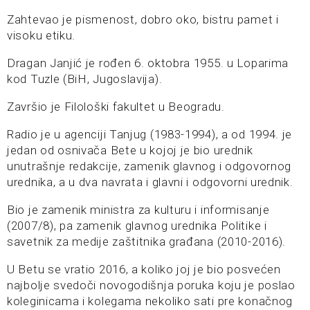
Zahtevao je pismenost, dobro oko, bistru pamet i
visoku etiku.
Dragan Janjić je rođen 6. oktobra 1955. u Loparima
kod Tuzle (BiH, Jugoslavija).
Završio je Filološki fakultet u Beogradu.
Radio je u agenciji Tanjug (1983-1994), a od 1994. je
jedan od osnivača Bete u kojoj je bio urednik
unutrašnje redakcije, zamenik glavnog i odgovornog
urednika, a u dva navrata i glavni i odgovorni urednik.
Bio je zamenik ministra za kulturu i informisanje
(2007/8), pa zamenik glavnog urednika Politike i
savetnik za medije zaštitnika građana (2010-2016).
U Betu se vratio 2016, a koliko joj je bio posvećen
najbolje svedoči novogodišnja poruka koju je poslao
koleginicama i kolegama nekoliko sati pre konačnog