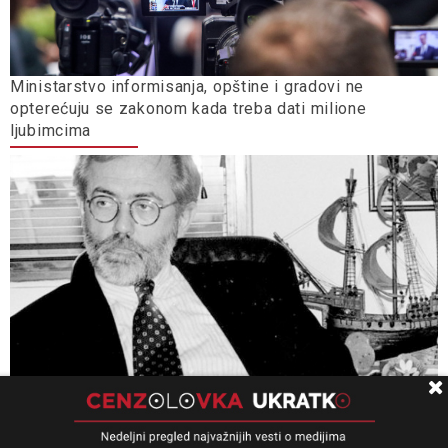
Ministarstvo informisanja, opštine i gradovi ne
opterećuju se zakonom kada treba dati milione
ljubimcima