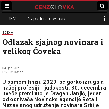
REM
Napadi na novinare
Zvučni top
Crna Gora
N1
SCENA
Odlazak sjajnog novinara i
Propaganda
Lokalni mediji
velikog Čoveka
Informer
Slavko Ćuruvija
04. jan 2021.
IZVOR:
Danas
U samom finišu 2020. se gorko izrugala
našoj profesiji i ljudskosti: 30. decembra
uveče preminuo je Dragan Janjić, jedan
od osnivača Novinske agencije Beta i
Nezavisnog udruženja novinara Srbije