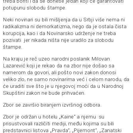
treba boriti i da se donese jedan koji će garantovati
potupunu slobodu štampe.
Neki novinari su bili mišljenja da u Srbji više nema ni
radikalizma ni demorkatizma, nego da je ostala čista
korupcija, kao i da Novinarsko udrženje ne treba
pozivati jer nikada ništa nije uradilo za slobodu
štampe.
Na kraju je reč uzeo narodni poslanik Milovan
Lazarević koji je rekao da na zbor nije došao sa
namerom da govori, ali pošto novi zakon donosi
veliko zlo, ne samo novinarima već i celom narodu, da
će uraditi sve što je u njegovoj moći da u Narodnoj
Skupštini zakon ne bude prihvaćen.
Zbor se završio biranjem izvršnog odbora.
Zbor je održan u hotelu „Kaine“ a njemu su
prisustvovali različiti mediji, među kojima su bili
predstavnici listova „Pravda“, „Pijemont“, „Zanatski