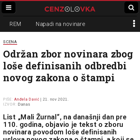
REM
Napadi na novinare
Zvučni top
Crna Gora
N1
SCENA
Održan zbor novinara zbog
Propaganda
Lokalni mediji
loše definisanih odbredbi
Informer
Slavko Ćuruvija
novog zakona o štampi
PIŠE:
Anđela Davić
| 21. nov 2021.
IZVOR:
Danas
List „Mali Žurnal“, na današnji dan pre
110. godina, objavio je tekst o zboru
novinara povodom loše definisanih
uslova novog zakona o štampi, a koji se