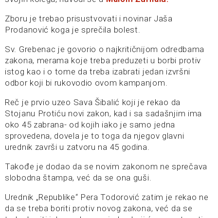
Zboru je trebao prisustvovati i novinar Jaša
Prodanović koga je sprečila bolest.
Sv. Grebenac je govorio o najkritičnijom odredbama
zakona, merama koje treba preduzeti u borbi protiv
istog kao i o tome da treba izabrati jedan izvršni
odbor koji bi rukovodio ovom kampanjom.
Reč je prvio uzeo Sava Šibalić koji je rekao da
Stojanu Protiću novi zakon, kad i sa sadašnjim ima
oko 45 zabrana- od kojih iako je samo jedna
sprovedena, dovela je to toga da njegov glavni
urednik završi u zatvoru na 45 godina.
Takođe je dodao da se novim zakonom ne sprečava
slobodna štampa, već da se ona guši.
Urednik „Republike“ Pera Todorović zatim je rekao ne
da se treba boriti protiv novog zakona, već da se