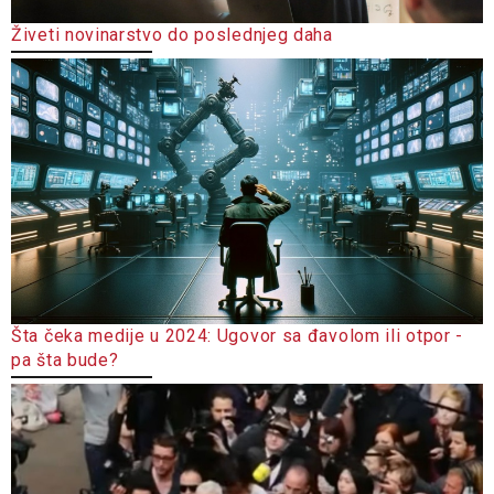
Živeti novinarstvo do poslednjeg daha
Šta čeka medije u 2024: Ugovor sa đavolom ili otpor -
pa šta bude?