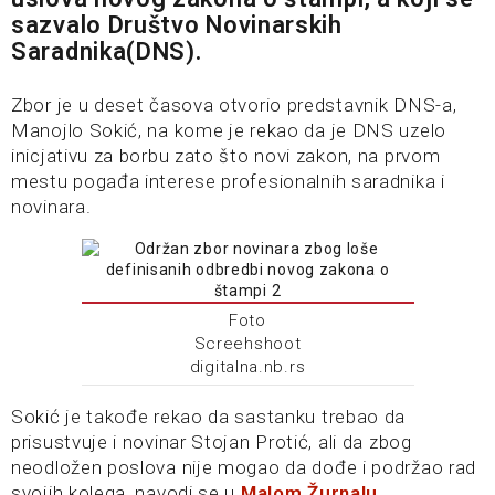
sazvalo Društvo Novinarskih
Saradnika(DNS).
Zbor je u deset časova otvorio predstavnik DNS-a,
Manojlo Sokić, na kome je rekao da je DNS uzelo
inicjativu za borbu zato što novi zakon, na prvom
mestu pogađa interese profesionalnih saradnika i
novinara.
Foto
Screehshoot
digitalna.nb.rs
Sokić je takođe rekao da sastanku trebao da
prisustvuje i novinar Stojan Protić, ali da zbog
neodložen poslova nije mogao da dođe i podržao rad
svojih kolega, navodi se u
Malom Žurnalu.