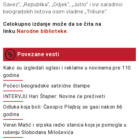
Savez“, „Republika“, „Odjek“, „Jutro“ i svi saradnici
beogradskih listova osim vladine „Tribune“.
Celokupno izdanje može da se čita na
linku
Narodne biblioteke.
Povezane vesti
Kako su izgledali oglasi i reklame u novinama pre 110
godina
Počeci beogradske satirične štampe
INTERVJU Hari Štajner: Novine će preživeti
Odluka koja boli: Časopis Plejboj se gasi nakon 66
godina
Veran Matić i srpska radio stanica koja je pomogla u
rušenju Slobodana Miloševića