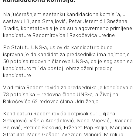
Na jučerašnjem sastanku kandidaciona komisija, u
sastavu Ljiljana Smajlović, Petar Jeremić i Snežana
Bradić, konstatovala je da su blagovremeno primljene
kandidature Radomirovića i Rakočevića uredne.
Po Statutu UNS-a, uslov da kandidatura bude
ispravna je da kandidat za predsednika ima najmanje
50 potpisa redovnih članova UNS-a, da je saglasan sa
kandidaturom i da postoji obrazloženi predlog
kandidature.
Vladimira Radomirovića za predsednika je kandidovalo
73 potpisnika – redovna člana UNS-a, a Živojina
Rakočevića 62 redovna člana Udruženja.
Kandidaturu Radomirovića potpisali su: Ljiljana
Smajlović, Višnja Aranđelović, Ivana Mićević, Dragana
Pejović, Petrica Đaković, Eržebet Pap Reljin, Marijana
Stratulat, Marin Gašpar, Zvezdan Mančić, Miroljub