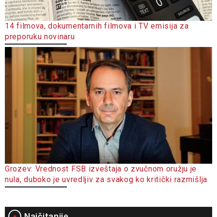
14 filmova, dokumentarnih filmova i TV emisija za
preporuku novinaru
Grozev: Vrednost FSB izveštaja o zvučnom oružju je
nula, duboko je uvredljiv za svakog ko kritički razmišlja
Najčitanije