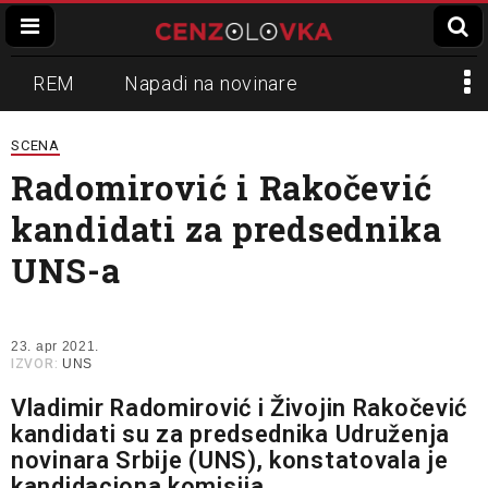
REM
Napadi na novinare
Zvučni top
Crna Gora
N1
SCENA
Radomirović i Rakočević
Propaganda
Lokalni mediji
kandidati za predsednika
Informer
Slavko Ćuruvija
UNS-a
23. apr 2021.
IZVOR:
UNS
Vladimir Radomirović i Živojin Rakočević
kandidati su za predsednika Udruženja
novinara Srbije (UNS), konstatovala je
kandidaciona komisija.