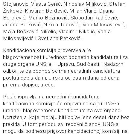
Stojanović, Vlasta Cenić, Ninoslav Miljković, Stefan
Živković, Kristijan Đorđević, Milan Vlajić, Dijana
Borojević, Marko Božinović, Slobodan Radičević,
Jelena Petković, Nikola Tucović, Ivica Milosavljević,
Maja Bošković Nikolić, Vladimir Nikolić, Vanja
Milosavljević i Svetlana Petković.
Kandidaciona komisija proveravala je
blagovremenost i urednost podnetih kandidatura i za
druge organe UNS-a – Upravu, Sud časti i Nadzorni
odbor, te će podnosiocima neurednih kandidatura
poslati dopis da ih, u roku od osam dana od dana
prijema dopisa, urede.
Posle ispravljanja neurednih kandidatura,
kandidaciona komisija će objaviti na sajtu UNS-a
uredne i blagovremene kandidature za sve organe
Udruženja, koje moraju biti objavljene deset dana bez
prekida. U tom periodu svi redovni članovi UNS-a
mogu da podnesu prigovor kandidacionoj komisiji na