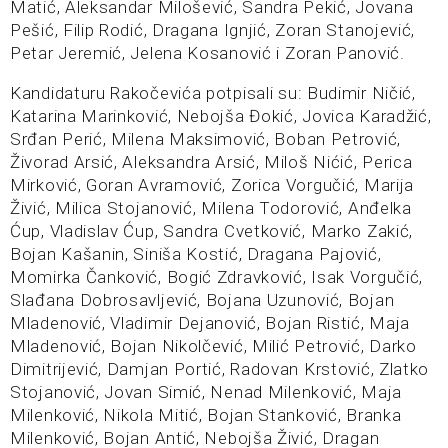
Matić, Aleksandar Milošević, Sandra Pekić, Jovana
Pešić, Filip Rodić, Dragana Ignjić, Zoran Stanojević,
Petar Jeremić, Jelena Kosanović i Zoran Panović.
Kandidaturu Rakočevića potpisali su: Budimir Ničić,
Katarina Marinković, Nebojša Đokić, Jovica Karadžić,
Srđan Perić, Milena Maksimović, Boban Petrović,
Živorad Arsić, Aleksandra Arsić, Miloš Nićić, Perica
Mirković, Goran Avramović, Zorica Vorgučić, Marija
Živić, Milica Stojanović, Milena Todorović, Anđelka
Ćup, Vladislav Ćup, Sandra Cvetković, Marko Zakić,
Bojan Kašanin, Siniša Kostić, Dragana Pajović,
Momirka Čanković, Bogić Zdravković, Isak Vorgučić,
Slađana Dobrosavljević, Bojana Uzunović, Bojan
Mladenović, Vladimir Dejanović, Bojan Ristić, Maja
Mladenović, Bojan Nikolčević, Milić Petrović, Darko
Dimitrijević, Damjan Portić, Radovan Krstović, Zlatko
Stojanović, Jovan Simić, Nenad Milenković, Maja
Milenković, Nikola Mitić, Bojan Stanković, Branka
Milenković, Bojan Antić, Nebojša Živić, Dragan