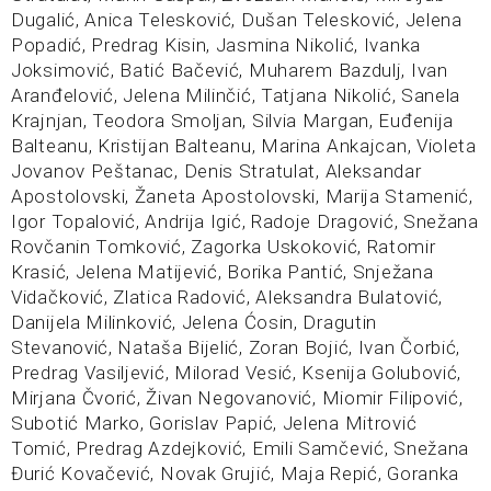
Dugalić, Anica Telesković, Dušan Telesković, Jelena
Popadić, Predrag Kisin, Jasmina Nikolić, Ivanka
Joksimović, Batić Bačević, Muharem Bazdulj, Ivan
Aranđelović, Jelena Milinčić, Tatjana Nikolić, Sanela
Krajnjan, Teodora Smoljan, Silvia Margan, Euđenija
Balteanu, Kristijan Balteanu, Marina Ankajcan, Violeta
Jovanov Peštanac, Denis Stratulat, Aleksandar
Apostolovski, Žaneta Apostolovski, Marija Stamenić,
Igor Topalović, Andrija Igić, Radoje Dragović, Snežana
Rovčanin Tomković, Zagorka Uskoković, Ratomir
Krasić, Jelena Matijević, Borika Pantić, Snježana
Vidačković, Zlatica Radović, Aleksandra Bulatović,
Danijela Milinković, Jelena Ćosin, Dragutin
Stevanović, Nataša Bijelić, Zoran Bojić, Ivan Čorbić,
Predrag Vasiljević, Milorad Vesić, Ksenija Golubović,
Mirjana Čvorić, Živan Negovanović, Miomir Filipović,
Subotić Marko, Gorislav Papić, Jelena Mitrović
Tomić, Predrag Azdejković, Emili Samčević, Snežana
Đurić Kovačević, Novak Grujić, Maja Repić, Goranka