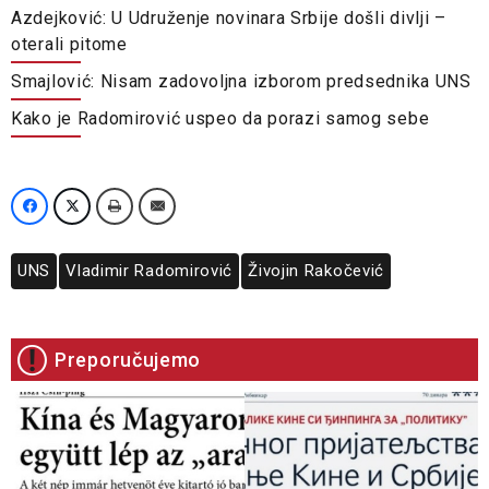
Azdejković: U Udruženje novinara Srbije došli divlji –
oterali pitome
Smajlović: Nisam zadovoljna izborom predsednika UNS
Kako je Radomirović uspeo da porazi samog sebe
UNS
Vladimir Radomirović
Živojin Rakočević
Preporučujemo