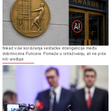
Nikad više korišćenja veštačke inteligencije među
dobitnicima Pulicera: Pomaže u istraživanju, ali ne piše
niti uređuje