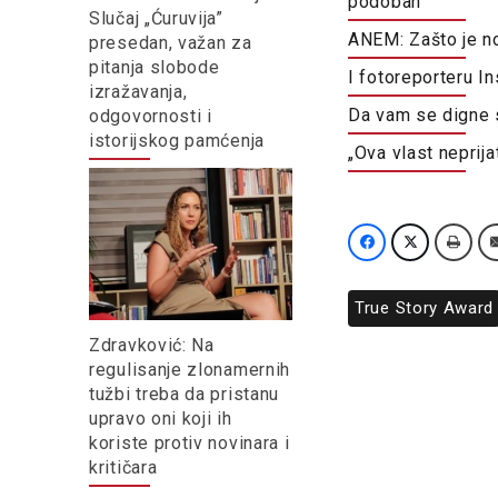
podoban
Slučaj „Ćuruvija”
ANEM: Zašto je n
presedan, važan za
pitanja slobode
I fotoreporteru I
izražavanja,
Da vam se digne 
odgovornosti i
istorijskog pamćenja
„Ova vlast neprija
True Story Award
Zdravković: Na
regulisanje zlonamernih
tužbi treba da pristanu
upravo oni koji ih
koriste protiv novinara i
kritičara