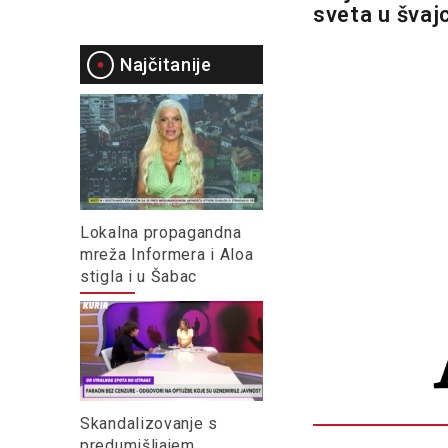
sveta u šva
Najčitanije
Lokalna propagandna
mreža Informera i Aloa
stigla i u Šabac
Skandalizovanje s
predumišljajem