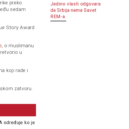
rike preko
Jedino vlasti odgovara
 među sedam
da Srbija nema Savet
REM-a
True Story Award
e
, o muslimanu
retvorio u
a koji rade i
nskom zatvoru.
A određuje ko je