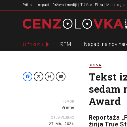
Pritisci i napadi
Država i mediji
Tržište
Etika
Mediologija
REM
Napadi na novinar
U fokusu
Slavko Ćuruvija
SCENA
Tekst i
sedam n
Award
IZVOR
Vreme
Reportaža „P
OBJAVLJENO
žirija True S
27. MAJ 2024.