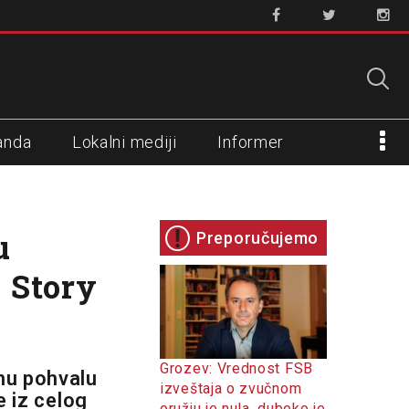
anda
Lokalni mediji
Informer
u
Preporučujemo
e Story
Grozev: Vrednost FSB
nu pohvalu
izveštaja o zvučnom
e iz celog
oružju je nula, duboko je