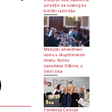
uvredljiv za svakog ko
kritički razmišlja
Medijski amandmani
umiru u skupštinskom
mraku: Noćno
zasedanje Odbora, u
četiri čina
Fondacija Ćuruvija: