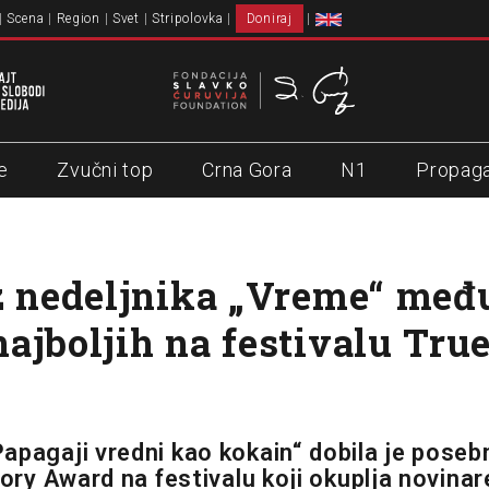
Scena
Region
Svet
Stripolovka
Doniraj
e
Zvučni top
Crna Gora
N1
Propag
z nedeljnika „Vreme“ međ
ajboljih na festivalu Tru
apagaji vredni kao kokain“ dobila je poseb
tory Award na festivalu koji okuplja novinar