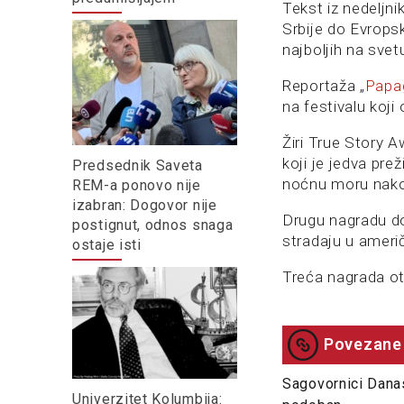
Tekst iz nedeljn
Srbije do Evrops
najboljih na svet
Reportaža „
Papag
na festivalu koji
Žiri True Story A
koji je jedva pre
Predsednik Saveta
noćnu moru nako
REM-a ponovo nije
izabran: Dogovor nije
Drugu nagradu do
postignut, odnos snaga
stradaju u američ
ostaje isti
Treća nagrada ot
Povezane 
Sagovornici Danas
Univerzitet Kolumbija: