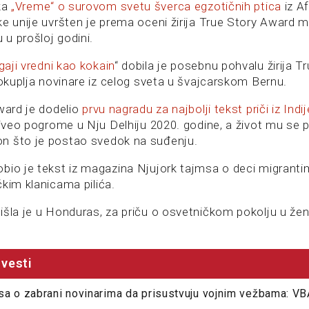
ika
„Vreme“ o surovom svetu šverca egzotičnih ptica
iz Af
ke unije uvršten je prema oceni žirija True Story Award
u u prošloj godini.
aji vredni kao kokain
“ dobila je posebnu pohvalu žirija 
 okuplja novinare iz celog sveta u švajcarskom Bernu.
ward je dodelio
prvu nagradu za najbolji tekst priči iz Indij
živeo pogrome u Nju Delhiju 2020. godine, a život mu se p
n što je postao svedok na suđenju.
bio je tekst iz magazina Njujork tajmsa o deci migrantim
kim klanicama pilića.
išla je u Honduras, za priču o osvetničkom pokolju u že
vesti
a o zabrani novinarima da prisustvuju vojnim vežbama: VB