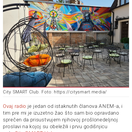
City SMART Club. Foto: https://citysmart.media/
Ovaj radio
je jedan od istaknutih članova ANEM-a, i
tim pre mi je izuzetno žao što sam bio opravdano
sprečen da prisustvujem njihovoj prošlonedeljnoj
proslavi na kojoj su obeležili i prvu godišnjicu