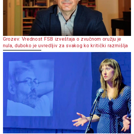
Grozev: Vrednost FSB izveštaja o zvučnom oružju je
nula, duboko je uvredljiv za svakog ko kritički razmišlja