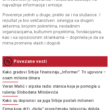
najvažnije informacije i emisije.
Poverenje jednih u druge, prelilo se i na slušaoce. I
rezultat je bio veličanstven: sinergija sa drugim
akterima, brojnim pokretima, nevladinim
organizacijama, kulturnim projektima, fondacijama,
kao i sa opozicionim strankama – doprinela je da se
mirna promena vlasti i dogodi.
Povezane vesti
Kako gradovi Srbije finansiraju „Informer“: Tri ugovora –
osam miliona dinara
Veran Matić i srpska radio stanica koja je pomogla u
rušenju Slobodana Miloševića
Kako su dopisnici sa juga Srbije postali milioneri
Firma koja drži „divlju” prorežimsku televiziju dobila