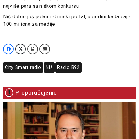
najviše para na niškom konkursu
Niš dobio još jedan režimski portal, u godini kada daje
100 miliona za medije
City Smart radio
Niš
Radio B92
Preporučujemo