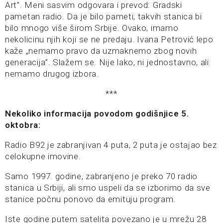
Art”. Meni sasvim odgovara i prevod: Gradski
pametan radio. Da je bilo pameti, takvih stanica bi
bilo mnogo više širom Srbije. Ovako, imamo
nekolicinu njih koji se ne predaju. Ivana Petrović lepo
kaže „nemamo pravo da uzmaknemo zbog novih
generacija”. Slažem se. Nije lako, ni jednostavno, ali
nemamo drugog izbora.
***
Nekoliko informacija povodom godišnjice 5.
oktobra:
Radio B92 je zabranjivan 4 puta, 2 puta je ostajao bez
celokupne imovine.
Samo 1997. godine, zabranjeno je preko 70 radio
stanica u Srbiji, ali smo uspeli da se izborimo da sve
stanice počnu ponovo da emituju program.
Iste godine putem satelita povezano je u mrežu 28