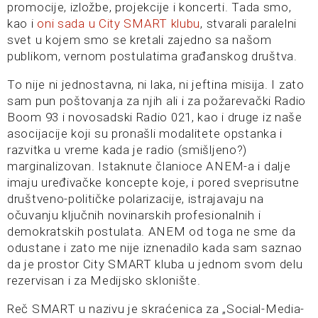
promocije, izložbe, projekcije i koncerti. Tada smo,
kao i
oni sada u City SMART klubu
, stvarali paralelni
svet u kojem smo se kretali zajedno sa našom
publikom, vernom postulatima građanskog društva.
To nije ni jednostavna, ni laka, ni jeftina misija. I zato
sam pun poštovanja za njih ali i za požarevački Radio
Boom 93 i novosadski Radio 021, kao i druge iz naše
asocijacije koji su pronašli modalitete opstanka i
razvitka u vreme kada je radio (smišljeno?)
marginalizovan. Istaknute članioce ANEM-a i dalje
imaju uređivačke koncepte koje, i pored sveprisutne
društveno-političke polarizacije, istrajavaju na
očuvanju ključnih novinarskih profesionalnih i
demokratskih postulata. ANEM od toga ne sme da
odustane i zato me nije iznenadilo kada sam saznao
da je prostor City SMART kluba u jednom svom delu
rezervisan i za Medijsko sklonište.
Reč SMART u nazivu je skraćenica za „Social-Media-