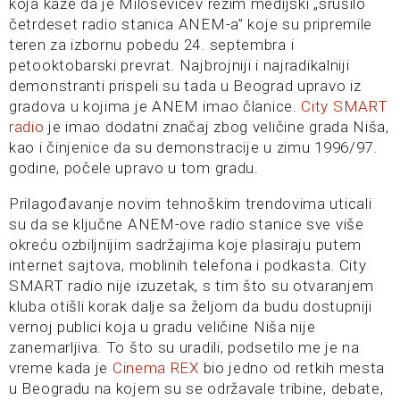
koja kaže da je Miloševićev režim medijski „srušilo
četrdeset radio stanica ANEM-a” koje su pripremile
teren za izbornu pobedu 24. septembra i
petooktobarski prevrat. Najbrojniji i najradikalniji
demonstranti prispeli su tada u Beograd upravo iz
gradova u kojima je ANEM imao članice.
City SMART
radio
je imao dodatni značaj zbog veličine grada Niša,
kao i činjenice da su demonstracije u zimu 1996/97.
godine, počele upravo u tom gradu.
Prilagođavanje novim tehnoškim trendovima uticali
su da se ključne ANEM-ove radio stanice sve više
okreću ozbiljnijim sadržajima koje plasiraju putem
internet sajtova, moblinih telefona i podkasta. City
SMART radio nije izuzetak, s tim što su otvaranjem
kluba otišli korak dalje sa željom da budu dostupniji
vernoj publici koja u gradu veličine Niša nije
zanemarljiva. To što su uradili, podsetilo me je na
vreme kada je
Cinema REX
bio jedno od retkih mesta
u Beogradu na kojem su se održavale tribine, debate,