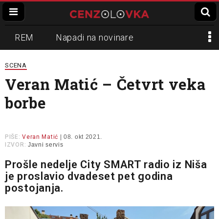
REM
Napadi na novinare
Zvučni top
Crna Gora
N1
SCENA
Veran Matić – Četvrt veka
Propaganda
Lokalni mediji
borbe
Informer
Slavko Ćuruvija
PIŠE:
Veran Matić
| 08. okt 2021.
IZVOR:
Javni servis
Prošle nedelje City SMART radio iz Niša
je proslavio dvadeset pet godina
postojanja.