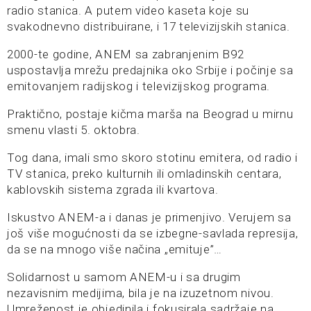
radio stanica. A putem video kaseta koje su
svakodnevno distribuirane, i 17 televizijskih stanica.
2000-te godine, ANEM sa zabranjenim B92
uspostavlja mrežu predajnika oko Srbije i počinje sa
emitovanjem radijskog i televizijskog programa.
Praktično, postaje kičma marša na Beograd u mirnu
smenu vlasti 5. oktobra.
Tog dana, imali smo skoro stotinu emitera, od radio i
TV stanica, preko kulturnih ili omladinskih centara,
kablovskih sistema zgrada ili kvartova.
Iskustvo ANEM-a i danas je primenjivo. Verujem sa
još više mogućnosti da se izbegne-savlada represija,
da se na mnogo više načina „emituje”…
Solidarnost u samom ANEM-u i sa drugim
nezavisnim medijima, bila je na izuzetnom nivou.
Umreženost je objedinila i fokusirala sadržaje na