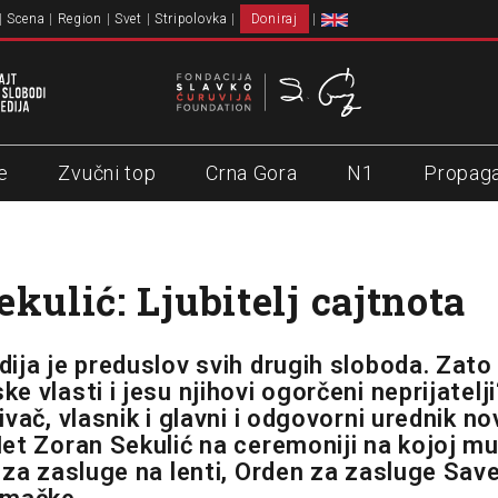
Scena
Region
Svet
Stripolovka
Doniraj
e
Zvučni top
Crna Gora
N1
Propag
kulić: Ljubitelj cajtnota
ija je preduslov svih drugih sloboda. Zato
 vlasti i jesu njihovi ogorčeni neprijatelji
vač, vlasnik i glavni i odgovorni urednik n
et Zoran Sekulić na ceremoniji na kojoj mu
 za zasluge na lenti, Orden za zasluge Sav