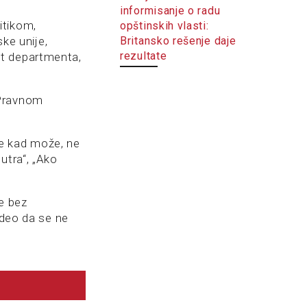
informisanje o radu
itikom,
opštinskih vlasti:
Britansko rešenje daje
ske unije,
rezultate
jt departmenta,
 Pravnom
će kad može, ne
utra“, „Ako
e bez
ideo da se ne