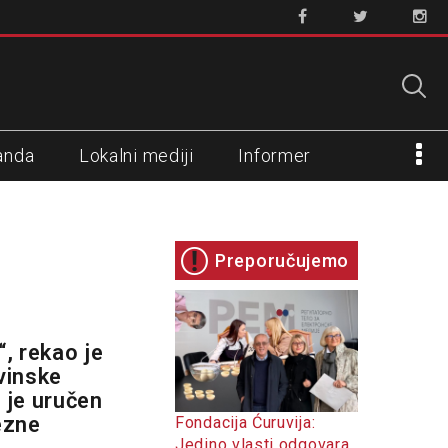
anda
Lokalni mediji
Informer
Preporučujemo
“, rekao je
ovinske
 je uručen
ezne
Fondacija Ćuruvija:
Jedino vlasti odgovara