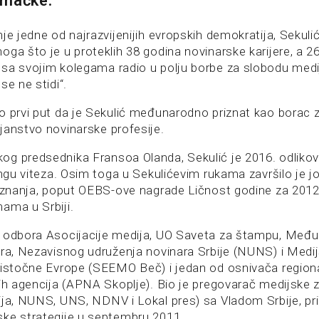
emačke.
je jedne od najrazvijenijih evropskih demokratija, Sekuli
ga što je u proteklih 38 godina novinarske karijere, a 2
sa svojim kolegama radio u polju borbe za slobodu medi
se ne stidi“.
o prvi put da je Sekulić međunarodno priznat kao borac za
janstvo novinarske profesije.
g predsednika Fransoa Olanda, Sekulić je 2016. odliko
angu viteza. Osim toga u Sekulićevim rukama završilo je j
riznanja, poput OEBS-ove nagrade Ličnost godine za 2012
ama u Srbiji.
g odbora Asocijacije medija, UO Saveta za štampu, Međ
ara, Nezavisnog udruženja novinara Srbije (NUNS) i Medi
oistočne Evrope (SEEMO Beč) i jedan od osnivača regiona
kih agencija (APNA Skoplje). Bio je pregovarač medijske 
ija, NUNS, UNS, NDNV i Lokal pres) sa Vladom Srbije, pri
ke strategije u septembru 2011.