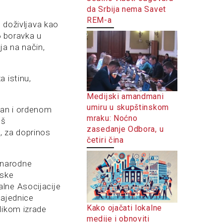
da Srbija nema Savet
REM-a
ć doživljava kao
6 boravka u
ja na način,
 istinu,
Medijski amandmani
umiru u skupštinskom
van i ordenom
mraku: Noćno
oš
zasedanje Odbora, u
, za doprinos
četiri čina
unarodne
jske
lne Asocijacije
zajednice
Kako ojačati lokalne
likom izrade
medije i obnoviti