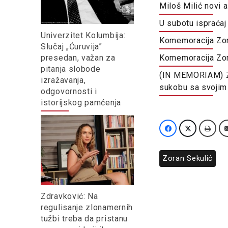
Miloš Milić novi 
U subotu ispraćaj
Univerzitet Kolumbija:
Komemoracija Zora
Slučaj „Ćuruvija”
presedan, važan za
Komemoracija Zora
pitanja slobode
(IN MEMORIAM) Zo
izražavanja,
sukobu sa svoji
odgovornosti i
istorijskog pamćenja
Zoran Sekulić
Zdravković: Na
regulisanje zlonamernih
tužbi treba da pristanu