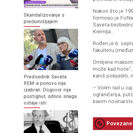
Nakon što je 199
Skandalizovanje s
formirao je FoNet
predumišljajem
Saveta bezbednos
Kremlja…
Rođen je 6. sept
fakultetu (međun
Omiljene maksime
može kad hoće“, „
kaniš pobijediti,
Predsednik Saveta
REM-a ponovo nije
– Volim rad u ca
izabran: Dogovor nije
ograničenja, puto
postignut, odnos snaga
bavim novinarstv
ostaje isti
Povezane 