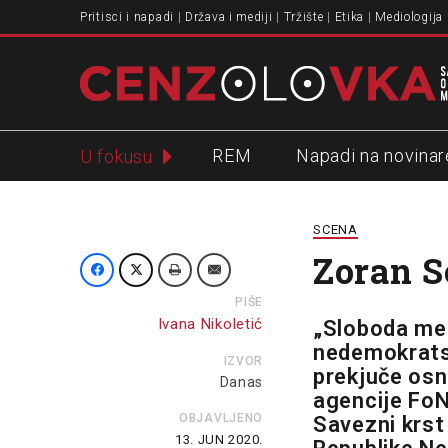
Pritisci i napadi
Država i mediji
Tržište
Etika
Mediologija
REM
Napadi na novinar
U fokusu
Slavko Ćuruvija
SCENA
Zoran Se
PIŠE
Ivana Nikoletić
„Sloboda med
nedemokratske
IZVOR
prekjuče osni
Danas
agencije FoN
OBJAVLJENO
Savezni krst
13. JUN 2020.