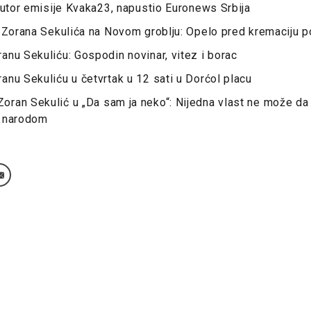
autor emisije Kvaka23, napustio Euronews Srbija
 Zorana Sekulića na Novom groblju: Opelo pred kremaciju po
nu Sekuliću: Gospodin novinar, vitez i borac
nu Sekuliću u četvrtak u 12 sati u Dorćol placu
ran Sekulić u „Da sam ja neko“: Nijedna vlast ne može da
m narodom