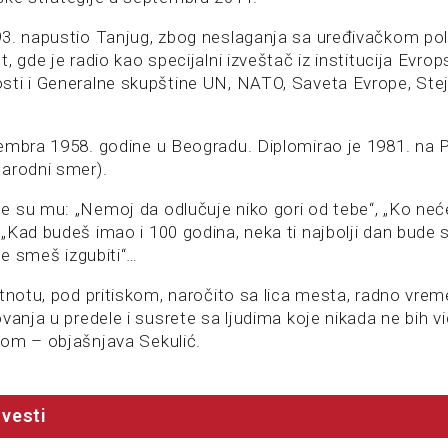
3. napustio Tanjug, zbog neslaganja sa uređivačkom pol
, gde je radio kao specijalni izveštač iz institucija Evrop
ti i Generalne skupštine UN, NATO, Saveta Evrope, Ste
embra 1958. godine u Beogradu. Diplomirao je 1981. na
arodni smer).
 su mu: „Nemoj da odlučuje niko gori od tebe“, „Ko ne
Kad budeš imao i 100 godina, neka ti najbolji dan bude s
 ne smeš izgubiti“…
jtnotu, pod pritiskom, naročito sa lica mesta, radno vrem
vanja u predele i susrete sa ljudima koje nikada ne bih v
om – objašnjava Sekulić.
vesti