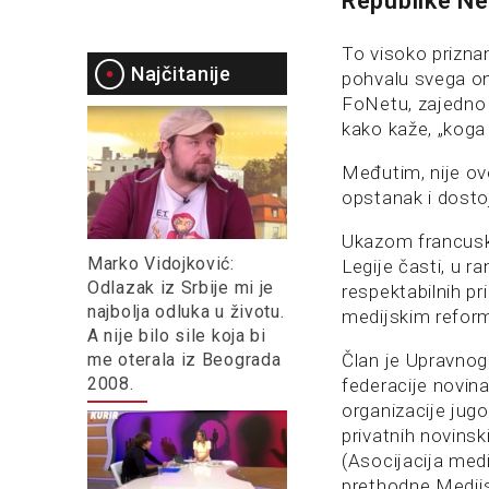
Republike N
To visoko priznan
Najčitanije
pohvalu svega ono
FoNetu, zajedno 
kako kaže, „koga 
Međutim, nije ov
opstanak i dosto
Ukazom francusko
Marko Vidojković:
Legije časti, u r
Odlazak iz Srbije mi je
respektabilnih p
najbolja odluka u životu.
medijskim reform
A nije bilo sile koja bi
me oterala iz Beograda
Član je Upravno
2008.
federacije novin
organizacije jug
privatnih novins
(Asocijacija med
prethodne Medijs