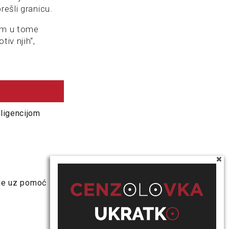
rešli granicu.
nam u tome
iv njih“,
eligencijom
 je uz pomoć