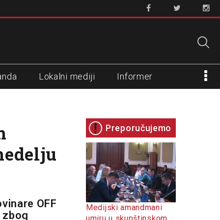
anda
Lokalni mediji
Informer
m
Preporučujemo
nedelju
ovinare OFF
Medijski amandmani
a zbog
umiru u skupštinskom