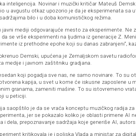
a inteligencija. Novinar i muzički kritičar Mateuš Demski
o u avgustu otkaz upozorio je da je eksperimenata sa u
sadržajima bilo i u doba komunističkog režima.
u javni mediji odgovarajuće mesto za eksperimente. Ne z
 da se vrše eksperimenti na ljudima iz generacije Z. Meni 
imente iz prethodne epohe koji su danas zabranjeni“, ka
pokrenuo Demski, upućena je Zemaljskom savetu radiofonij
a medije i javnom zaštitniku gradjana.
esedan koji pogadja sve nas, ne samo novinare. To su otš
tvorena kapija, u svet u kome će iskusne zaposlene u med
ivnim granama, zameniti mašine. To su istovremeno vrata 
i u peticiji.
ja saopštilo je da se vraća konceptu muzičkog radija za 
sperimenta, jer se pokazalo koliko je oblasti primene AI n
ka i dela, prepoznavanje sadržaja koje generiše AI, autors
eriment kritikovala je i poljska Vlada a ministar za digita