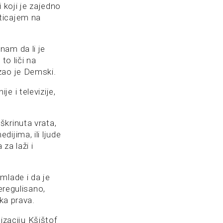
 koji je zajedno
ticajem na
nam da li je
to liči na
zao je Demski.
e i televizije,
krinuta vrata,
ijima, ili ljude
za laži i
mlade i da je
eregulisano,
ka prava.
lizaciju Kšištof