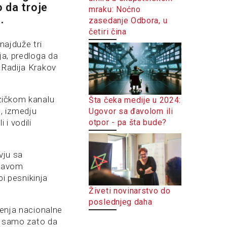
o da troje
mraku: Noćno
.
zasedanje Odbora, u
četiri čina
najduže tri
ja, predloga da
 Radija Krakov
uzičkom kanalu
Šta čeka medije u 2024:
, izmedju
Ugovor sa đavolom ili
otpor - pa šta bude?
 i vodili
vju sa
slavom
bi pesnikinja
Živeti novinarstvo do
poslednjeg daha
jenja nacionalne
ra samo zato da