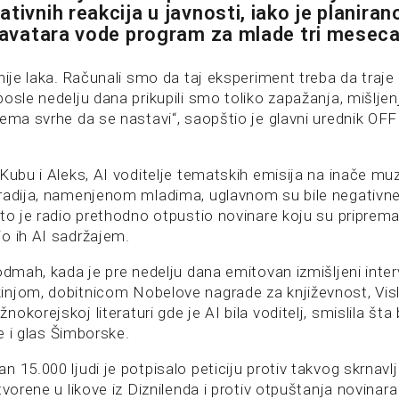
tivnih reakcija u javnosti, iako je planiran
I avatara vode program za mlade tri meseca
nije laka. Računali smo da taj eksperiment treba da traje 
osle nedelju dana prikupili smo toliko zapažanja, mišljen
nema svrhe da se nastavi“, saopštio je glavni urednik OFF
 Kubu i Aleks, AI voditelje tematskih emisija na inače m
radija, namenjenom mladima, uglavnom su bile negativne
to je radio prethodno otpustio novinare koju su pripremali
o ih AI sadržajem.
odmah, kada je pre nedelju dana emitovan izmišljeni inter
injom, dobitnicom Nobelove nagrade za književnost, Vi
okorejskoj literaturi gde je AI bila voditelj, smislila šta 
je i glas Šimborske.
 15.000 ljudi je potpisalo peticiju protiv takvog skrnavl
tvorene u likove iz Diznilenda i protiv otpuštanja novina