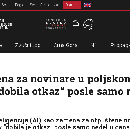
Scena
Region
Svet
Stripolovka
Doniraj
e
Zvučni top
Crna Gora
N1
Propag
na za novinare u poljsko
„dobila otkaz“ posle samo 
eligencija (AI) kao zamena za otpuštene n
v "dobila je otkaz" posle samo nedelju dan