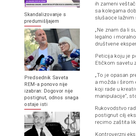
ih zameni veštačk
sa kolegama dobi
Skandalizovanje s
slušaoce lažnim 
predumišljajem
„Ne znam da li s
legalno i moralno
društvene eksper
Peticija koju je 
Etičkom savetu z
„To je opasan pr
Predsednik Saveta
a možda i širom o
REM-a ponovo nije
koji rade u kreat
izabran: Dogovor nije
manipulacije“, stoj
postignut, odnos snaga
ostaje isti
Rukovodstvo radi
postignut cilj ek
recimo zaštita li
Kontroverzni eksp