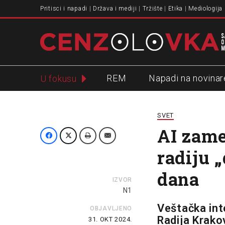
Pritisci i napadi
Država i mediji
Tržište
Etika
Mediologija
REM
Napadi na novinar
U fokusu
Slavko Ćuruvija
SVET
AI zame
radiju 
dana
IZVOR
N1
Veštačka int
OBJAVLJENO
Radija Krako
31. OKT 2024.