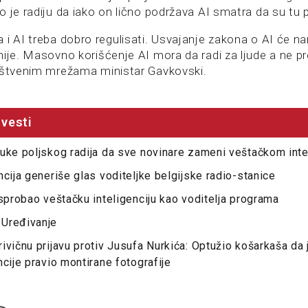
 je radiju da iako on lično podržava AI smatra da su tu p
 i AI treba dobro regulisati. Usvajanje zakona o AI će 
ije. Masovno korišćenje AI mora da radi za ljude a ne prot
uštvenim mrežama ministar Gavkovski.
vesti
uke poljskog radija da sve novinare zameni veštačkom int
ncija generiše glas voditeljke belgijske radio-stanice
isprobao veštačku inteligenciju kao voditelja programa
Uređivanje
ivičnu prijavu protiv Jusufa Nurkića: Optužio košarkaša da
ncije pravio montirane fotografije