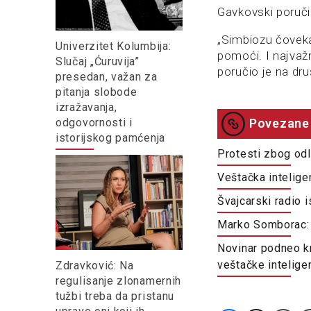
Gavkovski poručio
„Simbiozu čoveka
Univerzitet Kolumbija:
pomoći. I najvažn
Slučaj „Ćuruvija”
poručio je na dr
presedan, važan za
pitanja slobode
izražavanja,
odgovornosti i
Povezane 
istorijskog pamćenja
Protesti zbog odl
Veštačka intelige
Švajcarski radio 
Marko Somborac: 
Novinar podneo kr
veštačke intelige
Zdravković: Na
regulisanje zlonamernih
tužbi treba da pristanu