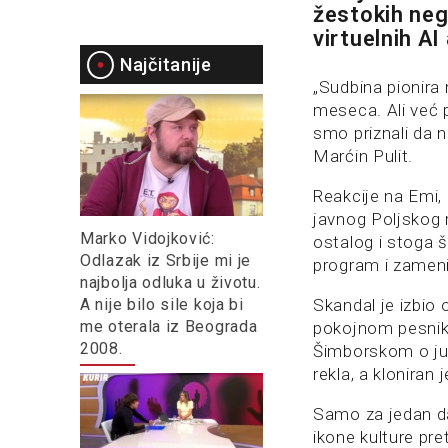
žestokih nega
virtuelnih A
Najčitanije
„Sudbina pionira 
meseca. Ali već p
smo priznali da 
Marćin Pulit.
Reakcije na Emi,
javnog Poljskog 
Marko Vidojković:
ostalog i stoga š
Odlazak iz Srbije mi je
program i zameni
najbolja odluka u životu.
A nije bilo sile koja bi
Skandal je izbio 
me oterala iz Beograda
pokojnom pesnik
2008.
Šimborskom o južn
rekla, a kloniran 
Samo za jedan dan
ikone kulture pre