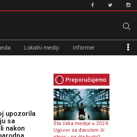
anda
Lokalni mediji
Informer
Preporučujemo
oj upozorila
ju sa
Šta čeka medije u 2024:
li nakon
Ugovor sa đavolom ili
unarodna
otpor - pa šta bude?