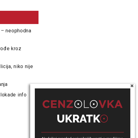
ji – neophodna
rođe kroz
cija, niko nije
anja
Blokade info