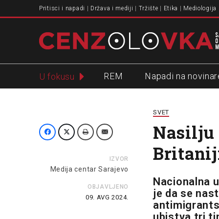
Pritisci i napadi
Država i mediji
Tržište
Etika
Mediologija
REM
Napadi na novinar
U fokusu
Slavko Ćuruvija
SVET
Nasilju
Britanij
IZVOR
Medija centar Sarajevo
Nacionalna un
OBJAVLJENO
je da se nast
09. AVG 2024.
antimigrants
ubistva tri 