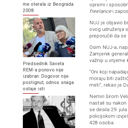
me oterala iz Beograda
opremi i sposobn
2008.
freelance
i zapos
NUJ je objavio br
ovog udruženja s
preporučili da se
Osim NUJ-a, napad
Zamjenik general
važniji u vrijem
Predsednik Saveta
REM-a ponovo nije
“Oni koji napada
izabran: Dogovor nije
moraju biti zašti
postignut, odnos snaga
meti”, rekao je 
ostaje isti
Nemiri širom Veli
nastali su nakon
se desila 29. jul
policijskom izvj
428 osoba.