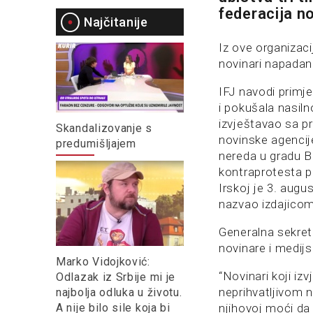
federacija no
Najčitanije
Iz ove organizac
novinari napadani
IFJ navodi primj
i pokušala nasil
izvještavao sa p
Skandalizovanje s
novinske agencij
predumišljajem
nereda u gradu B
kontraprotesta pr
Irskoj je 3. aug
nazvao izdajicom,
Generalna sekreta
novinare i medijs
Marko Vidojković:
“Novinari koji iz
Odlazak iz Srbije mi je
neprihvatljivom na
najbolja odluka u životu.
A nije bilo sile koja bi
njihovoj moći da