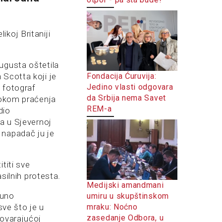
koj Britaniji
ugusta oštetila
Fondacija Ćuruvija:
 Scotta koji je
Jedino vlasti odgovara
 fotograf
da Srbija nema Savet
 tokom praćenja
REM-a
dio
ta u Sjevernoj
napadač ju je
titi sve
asilnih protesta.
Medijski amandmani
puno
umiru u skupštinskom
mraku: Noćno
sve što je u
zasedanje Odbora, u
govarajućoj