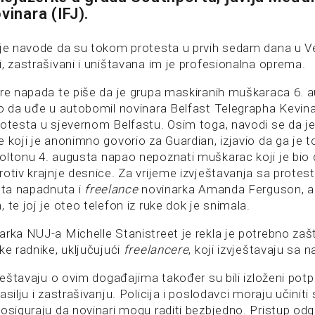
vinara (IFJ).
ije navode da su tokom protesta u prvih sedam dana u Veli
, zastrašivani i uništavana im je profesionalna oprema.
ere napada te piše da je grupa maskiranih muškaraca 6. a
no da uđe u autobomil novinara Belfast Telegrapha Kevina
rotesta u sjevernom Belfastu. Osim toga, navodi se da je
e koji je anonimno govorio za Guardian, izjavio da ga je
oltonu 4. augusta napao nepoznati muškarac koji je bio 
otiv krajnje desnice. Za vrijeme izvještavanja sa protes
usta napadnuta i
freelance
novinarka Amanda Ferguson, a 
 te joj je oteo telefon iz ruke dok je snimala.
rka NUJ-a Michelle Stanistreet je rekla je potrebno zašti
ke radnike, uključujući
freelancere
, koji izvještavaju sa n
vještavaju o ovim događajima također su bili izloženi pot
silju i zastrašivanju. Policija i poslodavci moraju učiniti 
 osiguraju da novinari mogu raditi bezbjedno. Pristup od