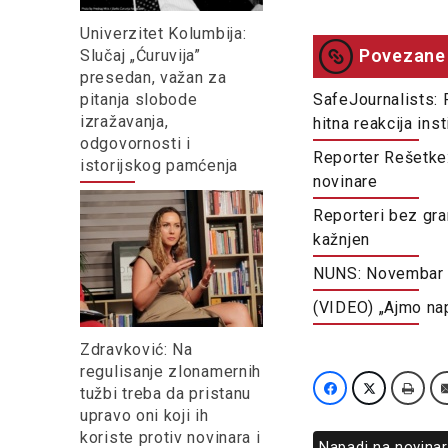
Univerzitet Kolumbija:
Povezane 
Slučaj „Ćuruvija”
presedan, važan za
pitanja slobode
SafeJournalists: 
izražavanja,
hitna reakcija ins
odgovornosti i
Reporter Rešetke:
istorijskog pamćenja
novinare
Reporteri bez gran
kažnjen
NUNS: Novembar – 
(VIDEO) „Ajmo nap
Zdravković: Na
regulisanje zlonamernih
tužbi treba da pristanu
upravo oni koji ih
koriste protiv novinara i
Napadi na novina