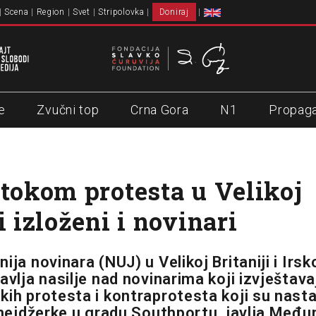
Scena
Region
Svet
Stripolovka
Doniraj
e
Zvučni top
Crna Gora
N1
Propag
 tokom protesta u Velikoj
i izloženi i novinari
ija novinara (NUJ) u Velikoj Britaniji i Irsk
avlja nasilje nad novinarima koji izvještava
kih protesta i kontraprotesta koji su nasta
tinejdžerke u gradu Southportu, javlja Međ