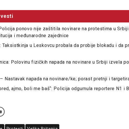
vesti
Policija ponovo nije zaštitila novinare na protestima u Srbi
titucija i međunarodne zajednice
 Taksistkinja u Leskovcu probala da probije blokadu i da p
ica: Polovinu fizičkih napada na novinare u Srbiji izvela poli
Nastavak napada na novinare/ke; porast pretnji i targetir
red, ajmo, boli me baš“: Policija odgurnula reportere N1 i 
re
Protesti
Velika Britanija