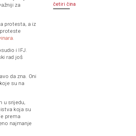
četiri čina
ažniji za
a protesta, a iz
 proteste
vinara
.
sudio i IFJ.
ki rad još
avo da zna. Oni
 koje su na
 u srijedu,
istva koja su
 je prema
šeno najmanje