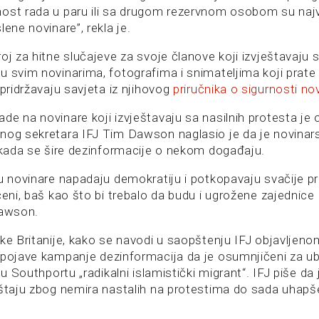
ost rada u paru ili sa drugom rezervnom osobom su najv
lene novinare”, rekla je.
oj za hitne slučajeve za svoje članove koji izvještavaju s
u svim novinarima, fotografima i snimateljima koji prate
 pridržavaju savjeta iz njihovog
priručnika o sigurnosti no
e na novinare koji izvještavaju sa nasilnih protesta je o
nog sekretara IFJ Tim Dawson naglasio je da je novinars
e kada se šire dezinformacije o nekom događaju.
ju novinare napadaju demokratiju i potkopavaju svačije pr
ćeni, baš kao što bi trebalo da budu i ugrožene zajednice
Dawson.
ke Britanije, kako se navodi u saopštenju IFJ objavljenom
 pojave kampanje dezinformacija da je osumnjičeni za ub
a u Southportu „radikalni islamistički migrant“. IFJ piše da
eštaju zbog nemira nastalih na protestima do sada uhap