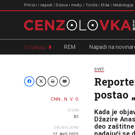
Pritisci i napadi
Država i mediji
Tržište
Etika
Mediologija
REM
Napadi na novinar
U fokusu
Slavko Ćuruvija
SVET
Reporter
postao 
CNN , N. V. O.
IZVOR
Kada je objav
N1
Džazire Anas
deo zaštitne
OBJAVLJENO
nadajući se d
12. AVG 2025.