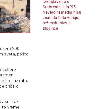
Izveštavanje o
Srebrenici jula '95:
Nevladini mediji nisu
znali da li da veruju,
režimski slavili
zločince
d skoro 200
rom sveta, pošto
jim skoro
uvremenu
mentima iz rata,
će priče o
gov snimak
U to vreme