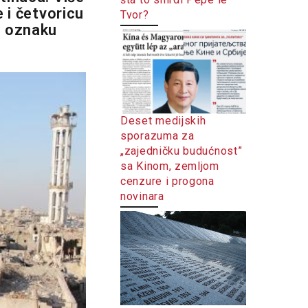
e i četvoricu
Tvor?
u oznaku
Deset medijskih
sporazuma za
„zajedničku budućnost”
sa Kinom, zemljom
cenzure i progona
novinara