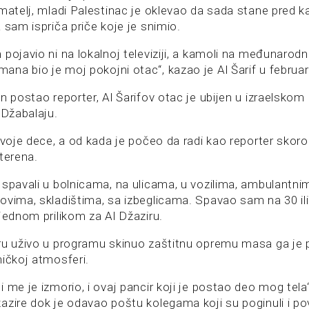
matelj, mladi Palestinac je oklevao da sada stane pred k
 sam ispriča priče koje je snimio.
pojavio ni na lokalnoj televiziji, a kamoli na međunarodno
na bio je moj pokojni otac“, kazao je Al Šarif u februar
n postao reporter, Al Šarifov otac je ubijen u izraelsko
 Džabalaju.
 dvoje dece, a od kada je počeo da radi kao reporter sko
terena.
 spavali u bolnicama, na ulicama, u vozilima, ambulantni
vima, skladištima, sa izbeglicama. Spavao sam na 30 ili 4
jednom prilikom za Al Džaziru.
ru uživo u programu skinuo zaštitnu opremu masa ga je 
ničkoj atmosferi.
 me je izmorio, i ovaj pancir koji je postao deo mog tela“
azire dok je odavao poštu kolegama koji su poginuli i po