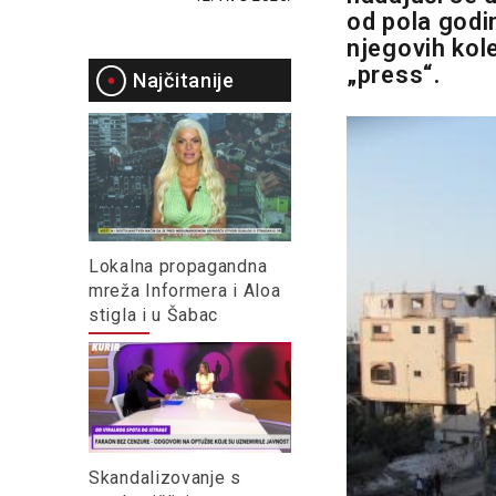
od pola godin
njegovih kol
„press“.
Najčitanije
Lokalna propagandna
mreža Informera i Aloa
stigla i u Šabac
Skandalizovanje s