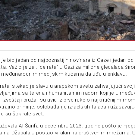
) je bio jedan od najpoznatijih novinara iz Gaze i jedan o
ta. Važio je za „lice rata“ u Gazi za milione gledalaca ši
io međunarodnim medijskim kućama da uđu u enklavu.
rata, stekao je slavu u arapskom svetu zahvaljujući svo
ljanjima sa terena i humanitarnim radom koji je u međ
 izveštaji pružali su uvid iz prve ruke o najkritičnijim mo
otrajno primirje, oslobađanje izraelskih talaca i užasavaju
je su šokirale svet.
gažovala Al Šarifa u decembru 2023. godine pošto je nje
a na Džabalaju postao viralan na društvenim mrežama. 