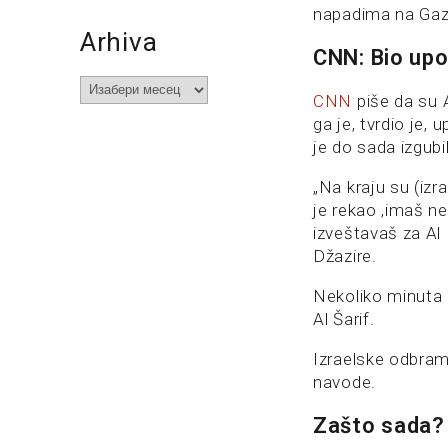
napadima na Gaz
Arhiva
CNN: Bio upo
Arhiva
CNN
piše da su A
ga je, tvrdio je,
je do sada izgubi
„Na kraju su (iz
je rekao ‚imaš ne
izveštavaš za Al 
Džazire.
Nekoliko minuta k
Al Šarif.
Izraelske odbra
navode.
Zašto sada?