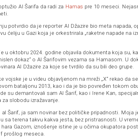
 optužio Al Šarifa da radi za
Hamas
pre 10 meseci. Nejasn
eti.
nju potvrdio da je reporter Al Džazire bio meta napada, o
 ćeliju u Gazi koja je orkestrirala „raketne napade na izra
je u oktobru 2024. godine objavila dokumenta koja su, kak
mislen dokaz“ o Al Šarifovim vezama sa Hamasom. U d
vinara Al Džazire za koje se tvrdilo da su bili deo grupe.
ke vojske je u videu objavljenom na mreži „X“ rekao da se 
vom bataljonu 2013, kao i da je bio povređen tokom ob
e su demantovali sam Al Šarif, kao i Irene Kan, specijaln
a za slobodu izražavanje.
 al Šarif, ja sam novinar bez političke pripadnosti. Moja j
nu sa terena takvu kakva jesta, bez pristrasnosti. U vrem
d
hara Gazom, iznošenje istine je u očima okupatora posta
rif prošlog meseca.