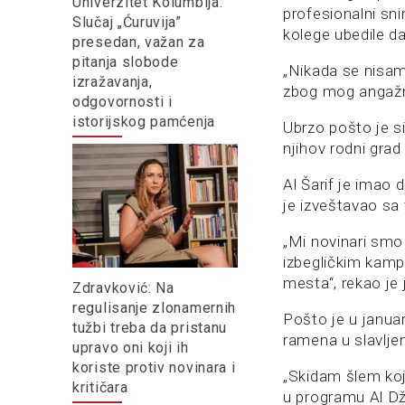
Univerzitet Kolumbija:
profesionalni sni
Slučaj „Ćuruvija”
kolege ubedile da
presedan, važan za
pitanja slobode
„Nikada se nisam 
izražavanja,
zbog mog angažma
odgovornosti i
istorijskog pamćenja
Ubrzo pošto je si
njihov rodni grad
Al Šarif je imao
je izveštavao sa 
„Mi novinari smo
izbegličkim kampo
mesta“, rekao je 
Zdravković: Na
regulisanje zlonamernih
Pošto je u janua
tužbi treba da pristanu
ramena u slavlje
upravo oni koji ih
koriste protiv novinara i
„Skidam šlem koji
kritičara
u programu Al Dž