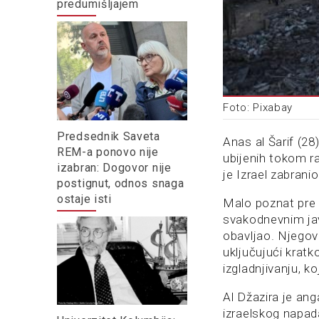
predumišljajem
Foto: Pixabay
Predsednik Saveta
Anas al Šarif (28
REM-a ponovo nije
ubijenih tokom ra
izabran: Dogovor nije
je Izrael zabran
postignut, odnos snaga
ostaje isti
Malo poznat pre 
svakodnevnim jav
obavljao. Njegovi
uključujući kratk
izgladnjivanju, ko
Al Džazira je an
izraelskog napad