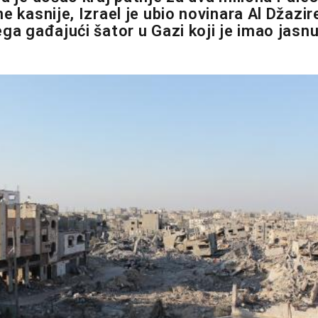
e kasnije, Izrael je ubio novinara Al Džazir
ega gađajući šator u Gazi koji je imao jasn