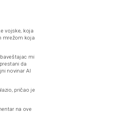
ke vojske, koja
kom mrežom koja
obaveštajac mi
 prestani da
jni novinar Al
lazio, pričao je
mentar na ove