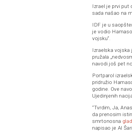
Izrael je prvi put
sada našao na m
IDF je u saopšte
je vodio Hamasovu
vojsku“.
Izraelska vojska 
pružala „nedvos
navodi još pet no
Portparol izraels
pridružio Hamaso
godine. Ove navod
Ujedinjenih nacij
“Tvrdim, Ja, Anas
da prenosim isti
smrtonosna
gla
napisao je Al Ša