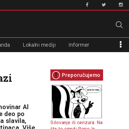
anda
Lokalni mediji
Informer
azi
Preporučujemo
novinar Al
be deo po
 slavila,
Silovanje ili cenzura: Na
tinaca. Više
šta to smrdi Pepe le