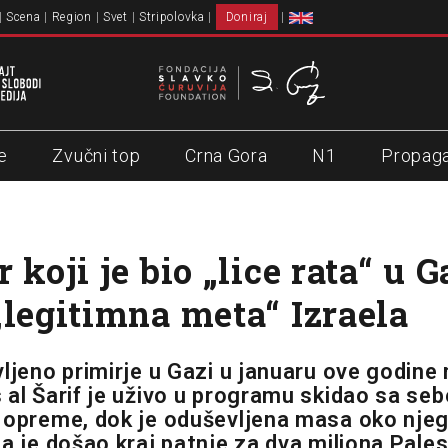
Scena
Region
Svet
Stripolovka
Doniraj
e
Zvučni top
Crna Gora
N1
Propag
 koji je bio „lice rata“ u G
„legitimna meta“ Izraela
ljeno primirje u Gazi u januaru ove godine 
 al Šarif je uživo u programu skidao sa se
 opreme, dok je oduševljena masa oko njega
a je došao kraj patnje za dva miliona Pales