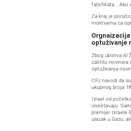
falsifikata… Ako
Za kraj je poruč
molitvama za opro
Orgnaizacija
optuživanje 
Zbog ubistva Al Š
zaštitu novinara
optuživanja novin
CPJ navodi da su
ukupnog broja 184
Izrael od početk
izveštavaju. Samo
premijer Izraela
ulazak u Gazu, al