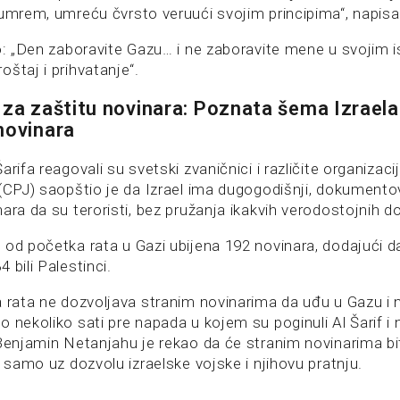
 umrem, umreću čvrsto veruući svojim principima“, napisa
io: „Den zaboravite Gazu… i ne zaboravite mene u svojim 
štaj i prihvatanje“.
 za zaštitu novinara: Poznata šema Izraela
novinara
arifa reagovali su svetski zvaničnici i različite organizac
 (CPJ) saopštio je da Izrael ima dugogodišnji, dokument
ara da su teroristi, bez pružanja ikakvih verodostojnih d
 od početka rata u Gazi ubijena 192 novinara, dodajući d
 bili Palestinci.
a rata ne dozvoljava stranim novinarima da uđu u Gazu i
 nekoliko sati pre napada u kojem su poginuli Al Šarif i 
 Benjamin Netanjahu je rekao da će stranim novinarima bi
i samo uz dozvolu izraelske vojske i njihovu pratnju.