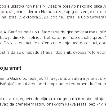
posle ubistva novinara Al Džazire objavio nekoliko slika A
arom
, ubijenim liderom Hamasa za kojeg se veruje da je 
d na Izrael 7. oktobra 2023. godine. Izrael je ubio Sinvara
a Al Šarif se nalazio u šatoru sa drugim novinarima u bliz
rekao je direktor bolnice. Beli šator je imao oznaku „press“
 za CNN. U napadu je ubijeno najmanje sedmoro ljudi, dod
pštila da su u napadu stradali dopisnik, dvojcia fotorepor
voju smrt
njen u Gazi u ponedeljak 11. avgusta, a sahrani je prisus
dviđajući sopstvenu smrt, napisao je testament koji su o
 u svim njegovim detaljima, mnogo puta iskusio patnju i 
evao da prenesem istinu onakvom kakva jeste, bez krivlje