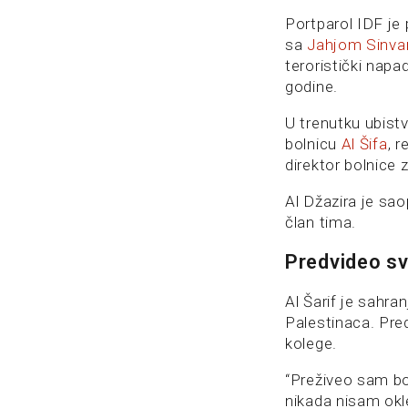
Portparol IDF je 
sa
Jahjom Sinv
teroristički napa
godine.
U trenutku ubistv
bolnicu
Al Šifa
, 
direktor bolnice
Al Džazira je sao
član tima.
Predvideo s
Al Šarif je sahra
Palestinaca. Pre
kolege.
“Preživeo sam bol
nikada nisam okl