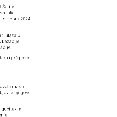
l Šarifa
osmislio
 u oktobru 2024.
ini ulaza u
, kazao je
ao je.
tera i još jedan
tvovala masa
bjavile njegove
gubitak, ali
nja i