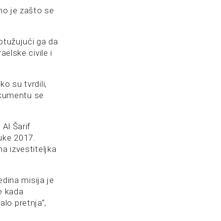
o je zašto se
ptužujući ga da
elske civile i
o su tvrdili,
okumentu se
Al Šarif
uke 2017.
a izvestiteljka
edina misija je
e kada
lo pretnja“,