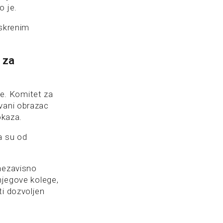
o je.
iskrenim
 za
ije. Komitet za
ovani obrazac
okaza.
a su od
 nezavisno
njegove kolege,
ti dozvoljen