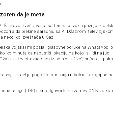
u.
zoren da je meta
l Šarifova izveštavanja sa terena privukla pažnju izraels
 upozorila da prekine saradnju sa Al Džazirom, televizijs
la nekoliko izveštača u Gazi.
raelska vojska) mi poslali glasovne poruke na WhatsApp, 
koliko minuta da napustiš lokaciju na kojoj si, idi na jug i
Džaziru‘. Izveštavao sam iz bolnice uživo“, pričao je poko
asnije Izrael je pogodio prostoriju u bolnici u kojoj se na
mbene snage (IDF) nisu odgovorile na zahtev CNN za ko