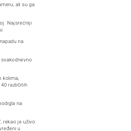
ameru, ali su ga
j. Najsrećniji
u.
m napadu na
ro svakodnevno
m kolima,
0 različitih
podigla na
, rekao je uživo
vređeni u