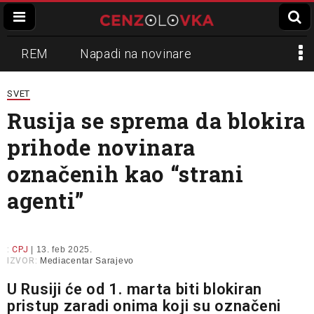
REM
Napadi na novinare
Zvučni top
Crna Gora
N1
SVET
Rusija se sprema da blokira
Propaganda
Lokalni mediji
prihode novinara
Informer
Slavko Ćuruvija
označenih kao “strani
agenti”
:
CPJ
| 13. feb 2025.
IZVOR:
Mediacentar Sarajevo
U Rusiji će od 1. marta biti blokiran
pristup zaradi onima koji su označeni