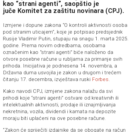
kao “strani agenti”, saopštio je
juče
Komitet za zaštitu novinara (CPJ)
.
Izmjene i dopune zakona “O kontroli aktivnosti osoba
pod stranim uticajem”, koje je potpisao predsjednik
Rusije Vladimir Putin, stupaju na snagu 1. marta 2025.
godine. Prema novim odredbama, osobama
označenim kao “strani agenti” biće naloženo da
otvore posebne račune u rubljama za primanje svih
prihoda. Inicijativa je podnesena 14. novembra, a
Državna duma usvojila je zakon u drugom i trećem
čitanju 17. decembra, izvještava ruski
Forbes
.
Kako navodi CPJ, izmjene zakona nalažu da svi
prihodi koje “strani agenti” ostvare od kreativnih ili
intelektualnih aktivnosti, prodaje ili iznajmljivanja
nekretnina, vozila, dividendi i kamata na depozite
moraju biti uplaćeni na ove posebne račune.
“Zakon će spriječiti izdajnike da se obogate na račun