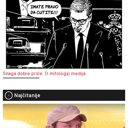
Snaga dobre priče: O mitologiji medija
Najčitanije