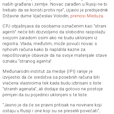
naših građana i zemlje. Novac zarađen u Rusiji ne bi
trebalo da se koristi protiv nje”, izjavio je predsjednik
Državne dume Vjačeslav Volodin,
prenosi Meduza.
CPJ objašnjava da osobama označenim kao “strani
agenti” neće biti dozvoljeno da slobodno raspolažu
svojom zaradom osim ako ne budu uklonjeni iz
registra. Vlada, međutim, može povući novac s
njihovih računa kako bi naplatila kazne za
nepoštovanje obaveze da na svoje materijale stave
oznaku “stranog agenta”.
Međunarodni institut za medije (IPI) ranije je
izvijestio da će sredstva sa posebnih računa biti
vraćena vlasnicima tek kada budu izbrisani s liste
“stranih agenata”, ali dodaje da gotovo ne postoje
primjeri da su pojedinci uklonjeni s te liste.
“Jasno je da će se pravni pritisak na novinare koji
ostaju u Rusiji i one koji su se preselili povećati“,