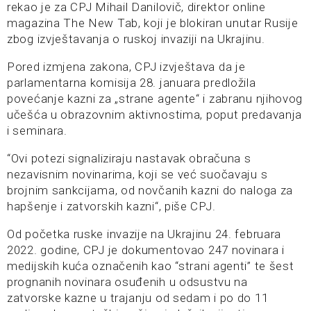
rekao je za CPJ Mihail Danilovič, direktor online
magazina The New Tab, koji je blokiran unutar Rusije
zbog izvještavanja o ruskoj invaziji na Ukrajinu.
Pored izmjena zakona, CPJ izvještava da je
parlamentarna komisija 28. januara predložila
povećanje kazni za „strane agente“ i zabranu njihovog
učešća u obrazovnim aktivnostima, poput predavanja
i seminara.
“Ovi potezi signaliziraju nastavak obračuna s
nezavisnim novinarima, koji se već suočavaju s
brojnim sankcijama, od novčanih kazni do naloga za
hapšenje i zatvorskih kazni“, piše CPJ.
Od početka ruske invazije na Ukrajinu 24. februara
2022. godine, CPJ je dokumentovao 247 novinara i
medijskih kuća označenih kao “strani agenti” te šest
prognanih novinara osuđenih u odsustvu na
zatvorske kazne u trajanju od sedam i po do 11