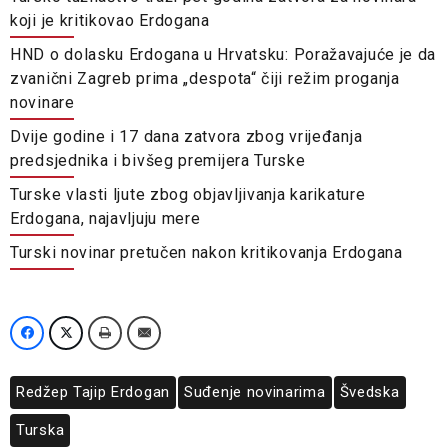
koji je kritikovao Erdogana
HND o dolasku Erdogana u Hrvatsku: Poražavajuće je da
zvanični Zagreb prima „despota“ čiji režim proganja
novinare
Dvije godine i 17 dana zatvora zbog vrijeđanja
predsjednika i bivšeg premijera Turske
Turske vlasti ljute zbog objavljivanja karikature
Erdogana, najavljuju mere
Turski novinar pretučen nakon kritikovanja Erdogana
Redžep Tajip Erdogan
Suđenje novinarima
Švedska
Turska