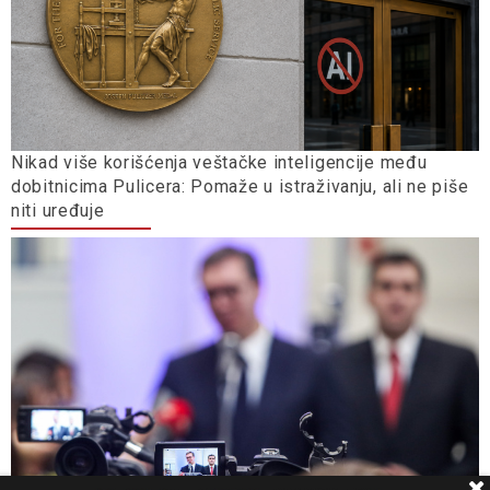
Nikad više korišćenja veštačke inteligencije među
dobitnicima Pulicera: Pomaže u istraživanju, ali ne piše
niti uređuje