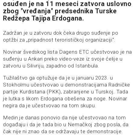
osuđen je na 11 meseci zatvora uslovno
zbog "vređanja" predsednika Turske
Redžepa Tajipa Erdogana.
Zadržan je u zatvoru dok čeka drugo suđenje po
optžbi za „pripadnost terorističkoj organizaciji“.
Novinar švedskog lista Dagens ETC učestvovao je na
suđenju u Ankari preko video-veze iz svoje ćelije u
zatvoru u Silivriju, zapadno od Istanbula.
Tužilaštvo ga optužuje da je u januaru 2023. u
Stokholmu učestvovao u demonstracijama Radničke
partije Kurdistana (PKK), zabranjene u Turskoj. Tada
je lutka s likom Erdogana obešena za noge. Novinar
negira da je učestvovao na tom skupu.
Medin je danas ponovio da nije učestvovao na tom
događaju i da je tada bio u Nemačkoj zbog posla, da
čak nije ni znao da se održavaju te demonstracije.