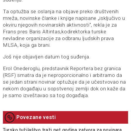
Ta optužba se oslanja na objave preko društvenih
mreža, novinske članke i knjige napisane „isključivo u
okviru njegovih novinarskih aktivnosti“, rekla je za
Frans pres Baris Altintas,kodirektorka turske
nevladine organizacije za odbranu ljudskih prava
MLSA, koja ga brani.
Još nije objavljen datum tog suđenja.
Erol Onederoglu, predstavnik Reportera bez granica
(RSF) smatra da je neproporcionalno i arbitrarno da
se jedan strani novinar optužuje da je učestvovao na
nekom događaju u sopstvenoj zemlji dok on kaže da
je samo izveštavao sa tog događaja.
Povezane vesti
Tursko tužilaštvo traži pet godina zatvora za novinara