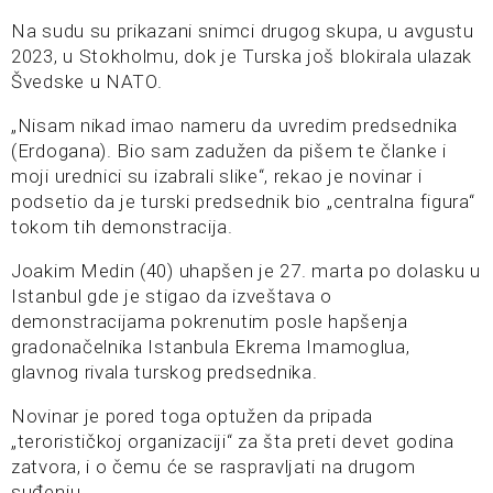
Na sudu su prikazani snimci drugog skupa, u avgustu
2023, u Stokholmu, dok je Turska još blokirala ulazak
Švedske u NATO.
„Nisam nikad imao nameru da uvredim predsednika
(Erdogana). Bio sam zadužen da pišem te članke i
moji urednici su izabrali slike“, rekao je novinar i
podsetio da je turski predsednik bio „centralna figura“
tokom tih demonstracija.
Joakim Medin (40) uhapšen je 27. marta po dolasku u
Istanbul gde je stigao da izveštava o
demonstracijama pokrenutim posle hapšenja
gradonačelnika Istanbula Ekrema Imamoglua,
glavnog rivala turskog predsednika.
Novinar je pored toga optužen da pripada
„terorističkoj organizaciji“ za šta preti devet godina
zatvora, i o čemu će se raspravljati na drugom
suđenju.