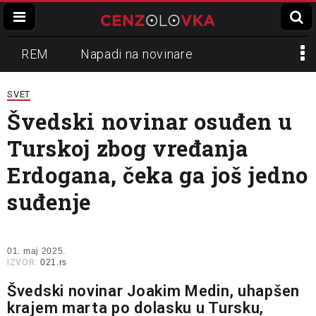
REM
Napadi na novinare
Zvučni top
Crna Gora
N1
SVET
Švedski novinar osuđen u
Propaganda
Lokalni mediji
Turskoj zbog vređanja
Informer
Slavko Ćuruvija
Erdogana, čeka ga još jedno
suđenje
01. maj 2025.
IZVOR:
021.rs
Švedski novinar Joakim Medin, uhapšen
krajem marta po dolasku u Tursku,