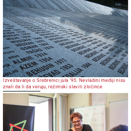
Izveštavanje o Srebrenici jula '95: Nevladini mediji nisu
znali da li da veruju, režimski slavili zločince