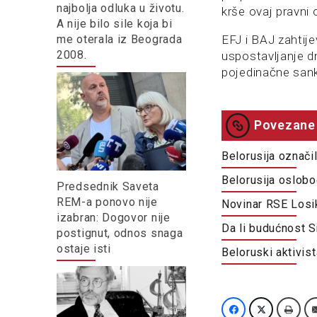
najbolja odluka u životu.
krše ovaj pravni o
A nije bilo sile koja bi
me oterala iz Beograda
EFJ i BAJ zahtij
2008.
uspostavljanje d
pojedinačne sankci
Povezane 
Belorusija označi
Belorusija oslobo
Predsednik Saveta
REM-a ponovo nije
Novinar RSE Losi
izabran: Dogovor nije
Da li budućnost S
postignut, odnos snaga
ostaje isti
Beloruski aktivist