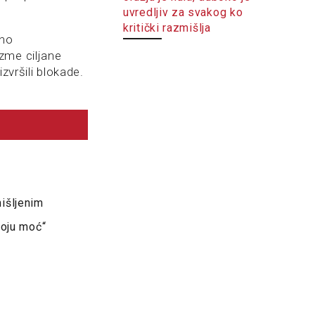
uvredljiv za svakog ko
kritički razmišlja
vno
zme ciljane
zvršili blokade.
išljenim
voju moć“