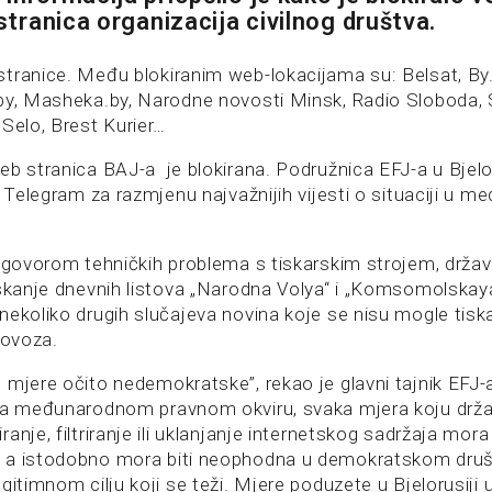
 stranica organizacija civilnog društva.
ranice. Među blokiranim web-lokacijama su: Belsat, By
by, Masheka.by, Narodne novosti Minsk, Radio Sloboda, 
 Selo, Brest Kurier…
eb stranica BAJ-a je blokirana. Podružnica EFJ-a u Bjelor
l Telegram za razmjenu najvažnijih vijesti o situaciji u 
izgovorom tehničkih problema s tiskarskim strojem, drža
iskanje dnevnih listova „Narodna Volya“ i „Komsomolskay
ekoliko drugih slučajeva novina koje se nisu mogle tiskat
lovoza.
 mjere očito nedemokratske”, rekao je glavni tajnik EFJ-
ma međunarodnom pravnom okviru, svaka mjera koju drža
anje, filtriranje ili uklanjanje internetskog sadržaja mora
 a istodobno mora biti neophodna u demokratskom druš
gitimnom cilju koji se teži. Mjere poduzete u Bjelorusiji