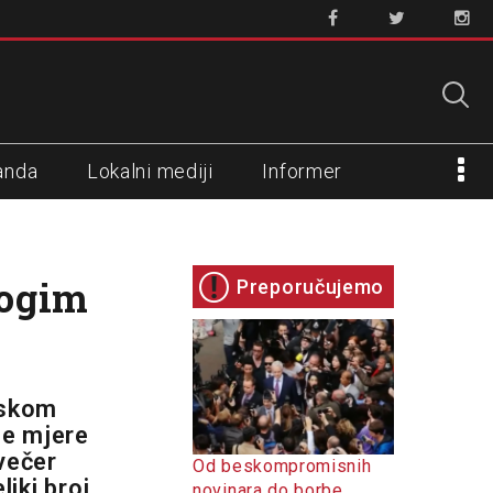
anda
Lokalni mediji
Informer
nogim
Preporučujemo
uskom
ne mjere
večer
Od beskompromisnih
liki broj
novinara do borbe