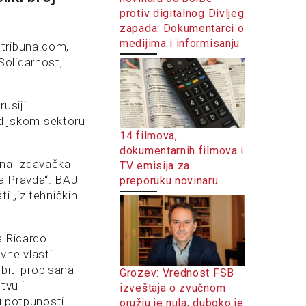
protiv digitalnog Divljeg
zapada: Dokumentarci o
medijima i informisanju
.tribuna.com,
Solidarnost,
usiji
medijskom sektoru
14 filmova,
dokumentarnih filmova i
vna Izdavačka
TV emisija za
a Pravda“. BAJ
preporuku novinaru
i „iz tehničkih
a Ricardo
vne vlasti
 biti propisana
Grozev: Vrednost FSB
tvu i
izveštaja o zvučnom
 u potpunosti
oružju je nula, duboko je