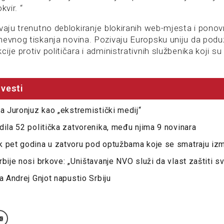
kvir. “
evaju trenutno deblokiranje blokiranih web-mjesta i pono
nevnog tiskanja novina. Pozivaju Europsku uniju da podu
je protiv političara i administrativnih službenika koji su i
vesti
la Juronjuz kao „ekstremistički medij“
dila 52 politička zatvorenika, među njima 9 novinara
k pet godina u zatvoru pod optužbama koje se smatraju izm
rbije nosi brkove: „Uništavanje NVO služi da vlast zaštiti s
a Andrej Gnjot napustio Srbiju