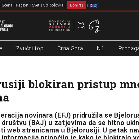
Scena
Region
Svet
Stripolovka
Doniraj
e
Zvučni top
Crna Gora
N1
Propag
rusiji blokiran pristup m
ma
eracija novinara (EFJ) pridružila se Bjelor
društvu (BAJ) u zatjevima da se hitno uki
sti web stranicama u Bjelorusiji. U petak na
informacija priopćilo je kako je blokiralo ve