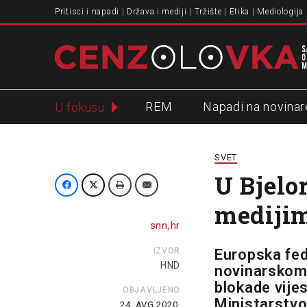
Pritisci i napadi
Država i mediji
Tržište
Etika
Mediologija
REM
Napadi na novinar
U fokusu
Slavko Ćuruvija
SVET
U Bjelo
mediji
snn,hr
IZVOR
Europska fed
HND
novinarskom 
blokade vije
OBJAVLJENO
Ministarstvo 
24. AVG 2020.