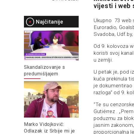
vijesti i web
Ukupno 73 web st
Najčitanije
Euroradio, Goals
Svadoba, Udf.by,
Od 9. kolovoza w
koristi svoj kana
u zemlji.
Skandalizovanje s
U petak je, pod 
predumišljajem
kuća prekinula t
je dokumentirao n
razloga“ od 9. ko
“Te su cenzorske
Gutiérrez . „Pre
poduzmu za blokir
Marko Vidojković:
jasnim zakonom,
Odlazak iz Srbije mi je
proporcionalna le