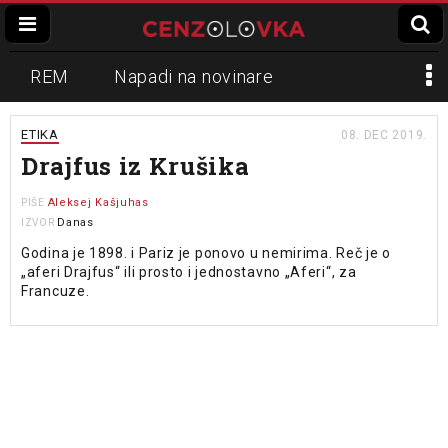
REM
Napadi na novinare
Zvučni top
Crna Gora
N1
ETIKA
08. DEC 2019.
Drajfus iz Krušika
Propaganda
Lokalni mediji
Aleksej Kašjuhas
PIŠE
Informer
Danas
Slavko Ćuruvija
IZVOR
Godina je 1898. i Pariz je ponovo u nemirima. Reč je o
„aferi Drajfus“ ili prosto i jednostavno „Aferi“, za
Francuze.