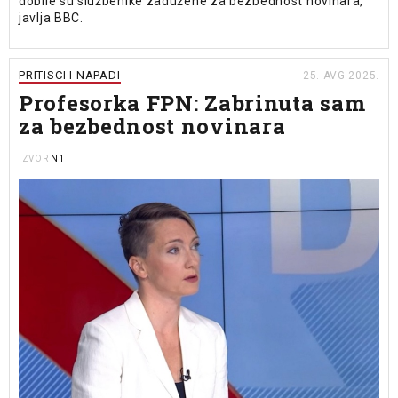
dobile su službenike zadužene za bezbednost novinara,
javlja BBC.
PRITISCI I NAPADI
25. AVG 2025.
Profesorka FPN: Zabrinuta sam
za bezbednost novinara
N1
IZVOR