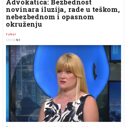
Advokatica: Bezbednost
novinara iluzija, rade u teškom,
nebezbednom i opasnom
okruženju
FoNet
N1
IZVOR