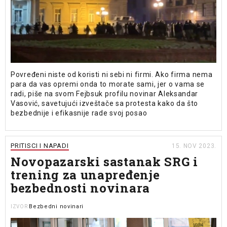
Povređeni niste od koristi ni sebi ni firmi. Ako firma nema
para da vas opremi onda to morate sami, jer o vama se
radi, piše na svom Fejbsuk profilu novinar Aleksandar
Vasović, savetujući izveštače sa protesta kako da što
bezbednije i efikasnije rade svoj posao
PRITISCI I NAPADI
15. NOV 2023.
Novopazarski sastanak SRG i
trening za unapređenje
bezbednosti novinara
Bezbedni novinari
IZVOR