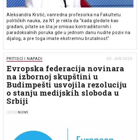
Aleksandra Krstić, vanredna profesorka na Fakultetu
političkih nauka, za N1 je rekla da "kada gledate kao
građani, pitate se šta je smisao kontradiktornih i
paradoksalnih poruka gde u jednom danu nudite poziv na
dijalog, a pre toga imate ekstremnu brutalnost".
PRITISCI I NAPADI
05. JUN 2025.
Evropska federacija novinara
na izbornoj skupštini u
Budimpešti usvojila rezoluciju
o stanju medijskih sloboda u
Srbiji
NUNS
IZVOR