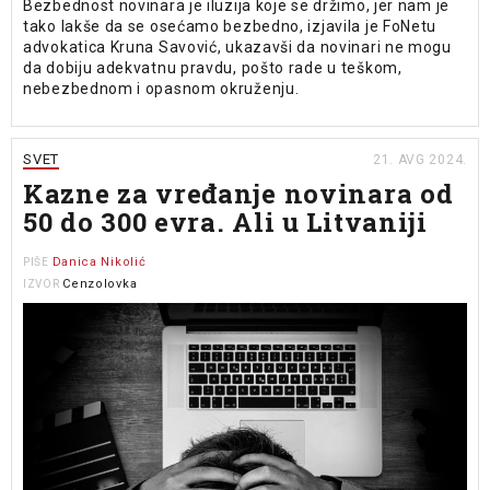
Bezbednost novinara je iluzija koje se držimo, jer nam je
tako lakše da se osećamo bezbedno, izjavila je FoNetu
advokatica Kruna Savović, ukazavši da novinari ne mogu
da dobiju adekvatnu pravdu, pošto rade u teškom,
nebezbednom i opasnom okruženju.
SVET
21. AVG 2024.
Kazne za vređanje novinara od
50 do 300 evra. Ali u Litvaniji
Danica Nikolić
PIŠE
Cenzolovka
IZVOR