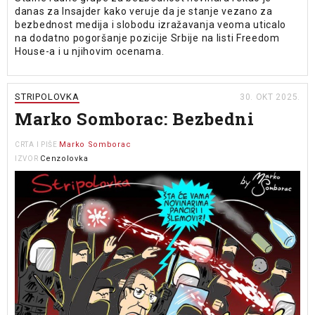
danas za Insajder kako veruje da je stanje vezano za
bezbednost medija i slobodu izražavanja veoma uticalo
na dodatno pogoršanje pozicije Srbije na listi Freedom
House-a i u njihovim ocenama.
STRIPOLOVKA
30. OKT 2025.
Marko Somborac: Bezbedni
Marko Somborac
CRTA I PIŠE
Cenzolovka
IZVOR