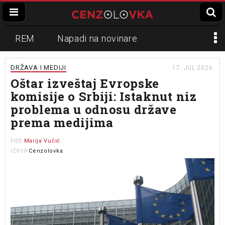
REM
Napadi na novinare
Zvučni top
Crna Gora
N1
DRŽAVA I MEDIJI
17. JUL 2026.
Oštar izveštaj Evropske
Propaganda
Lokalni mediji
komisije o Srbiji: Istaknut niz
problema u odnosu države
Informer
Slavko Ćuruvija
prema medijima
Marija Vučić
PIŠE
Cenzolovka
IZVOR