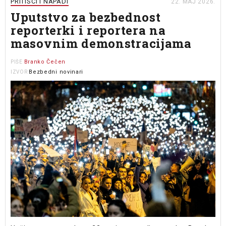
PRITISCI I NAPADI
22. MAJ 2026.
Uputstvo za bezbednost
reporterki i reportera na
masovnim demonstracijama
Branko Čečen
PIŠE
Bezbedni novinari
IZVOR