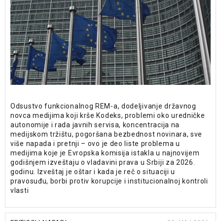
Odsustvo funkcionalnog REM-a, dodeljivanje državnog
novca medijima koji krše Kodeks, problemi oko uredničke
autonomije i rada javnih servisa, koncentracija na
medijskom tržištu, pogoršana bezbednost novinara, sve
više napada i pretnji – ovo je deo liste problema u
medijima koje je Evropska komisija istakla u najnovijem
godišnjem izveštaju o vladavini prava u Srbiji za 2026.
godinu. Izveštaj je oštar i kada je reč o situaciji u
pravosuđu, borbi protiv korupcije i institucionalnoj kontroli
vlasti