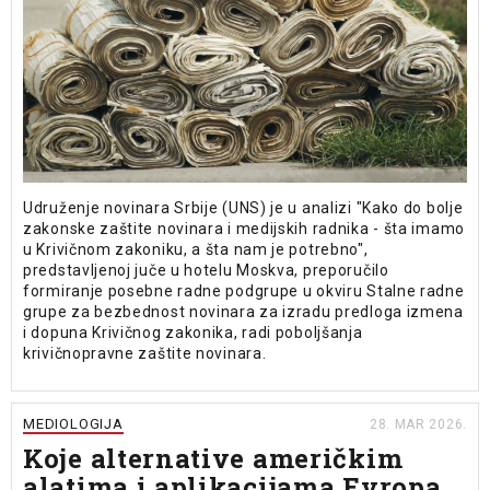
Udruženje novinara Srbije (UNS) je u analizi "Kako do bolje
zakonske zaštite novinara i medijskih radnika - šta imamo
u Krivičnom zakoniku, a šta nam je potrebno",
predstavljenoj juče u hotelu Moskva, preporučilo
formiranje posebne radne podgrupe u okviru Stalne radne
grupe za bezbednost novinara za izradu predloga izmena
i dopuna Krivičnog zakonika, radi poboljšanja
krivičnopravne zaštite novinara.
MEDIOLOGIJA
28. MAR 2026.
Koje alternative američkim
alatima i aplikacijama Evropa