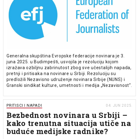
Generalna skupština Evropske federacije novinara je 3.
juna 2025. u Budimpešti, usvojila je rezoluciju kojom
izražava ozbiljnu zabrinutost zbog sve učestalijih napada,
pretnji i pritisaka na novinare u Srbiji. Rezoluciju su
predložili Nezavisno udruženje novinara Srbije (NUNS) i
Granski sindikat kulture, umetnosti i medija „Nezavisnost“.
PRITISCI I NAPADI
04. JUN 2025.
Bezbednost novinara u Srbiji –
kako trenutna situacija utiče na
buduće medijske radnike?