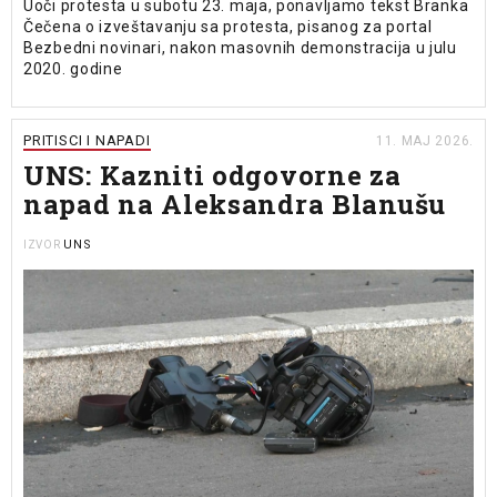
Uoči protesta u subotu 23. maja, ponavljamo tekst Branka
Čečena o izveštavanju sa protesta, pisanog za portal
Bezbedni novinari, nakon masovnih demonstracija u julu
2020. godine
PRITISCI I NAPADI
11. MAJ 2026.
UNS: Kazniti odgovorne za
napad na Aleksandra Blanušu
UNS
IZVOR