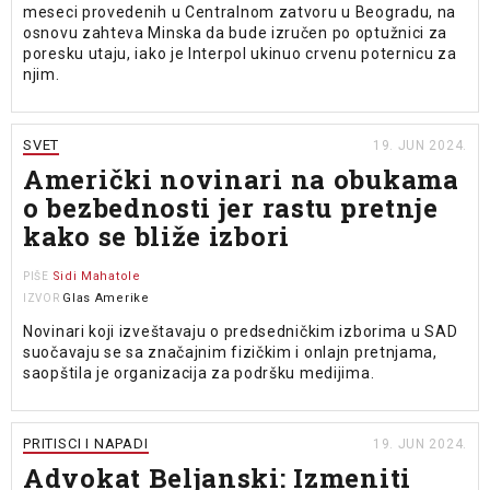
meseci provedenih u Centralnom zatvoru u Beogradu, na
osnovu zahteva Minska da bude izručen po optužnici za
poresku utaju, iako je Interpol ukinuo crvenu poternicu za
njim.
SVET
19. JUN 2024.
Američki novinari na obukama
o bezbednosti jer rastu pretnje
kako se bliže izbori
Sidi Mahatole
PIŠE
Glas Amerike
IZVOR
Novinari koji izveštavaju o predsedničkim izborima u SAD
suočavaju se sa značajnim fizičkim i onlajn pretnjama,
saopštila je organizacija za podršku medijima.
PRITISCI I NAPADI
19. JUN 2024.
Advokat Beljanski: Izmeniti