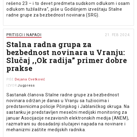
rešeno 23 – i to devet predmeta sudskom odlukom i osam
odlukom tužilaštva“, piše u Godišnjem izveštaju Stalne
radne grupe za bezbednost novinara (SRG).
PRITISCI I NAPADI
21. FEB 2024.
Stalna radna grupa za
bezbednost novinara u Vranju:
Slučaj ,,Ok radija” primer dobre
prakse
Dejana Cvetković
PIŠE
Jugpress
IZVOR
Sastanak članova Stalne radne grupe za bezbednost
novinara održan je danas u Vranju sa tužiocima i
predstavnicima policije Pčinjskog i Jablaničkog okruga. Na
sastanku je predstavljen mesečni medijski monitoring za
januar Asocijacije nezavisnih elektronskih medija (ANEM),
razmatrani su dosadašnji slučajevi napada na novinare i
mehanizmi zaštite medijskih radnika.