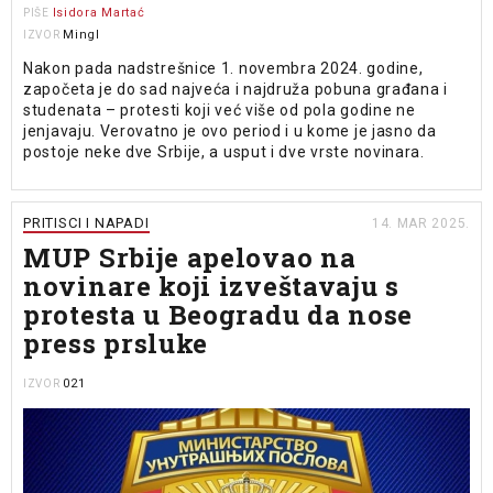
Isidora Martać
PIŠE
Mingl
IZVOR
Nakon pada nadstrešnice 1. novembra 2024. godine,
započeta je do sad najveća i najdruža pobuna građana i
studenata – protesti koji već više od pola godine ne
jenjavaju. Verovatno je ovo period i u kome je jasno da
postoje neke dve Srbije, a usput i dve vrste novinara.
PRITISCI I NAPADI
14. MAR 2025.
MUP Srbije apelovao na
novinare koji izveštavaju s
protesta u Beogradu da nose
press prsluke
021
IZVOR