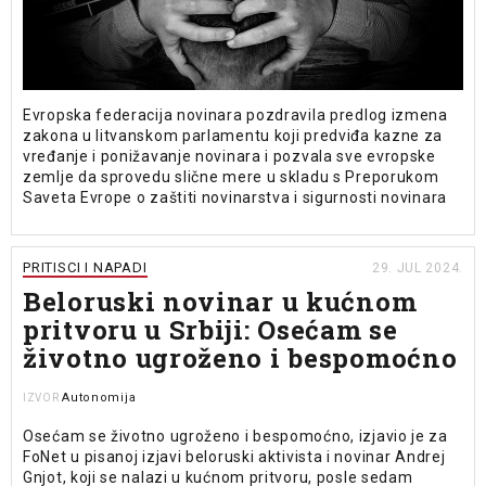
Evropska federacija novinara pozdravila predlog izmena
zakona u litvanskom parlamentu koji predviđa kazne za
vređanje i ponižavanje novinara i pozvala sve evropske
zemlje da sprovedu slične mere u skladu s Preporukom
Saveta Evrope o zaštiti novinarstva i sigurnosti novinara
PRITISCI I NAPADI
29. JUL 2024.
Beloruski novinar u kućnom
pritvoru u Srbiji: Osećam se
životno ugroženo i bespomoćno
Autonomija
IZVOR
Osećam se životno ugroženo i bespomoćno, izjavio je za
FoNet u pisanoj izjavi beloruski aktivista i novinar Andrej
Gnjot, koji se nalazi u kućnom pritvoru, posle sedam