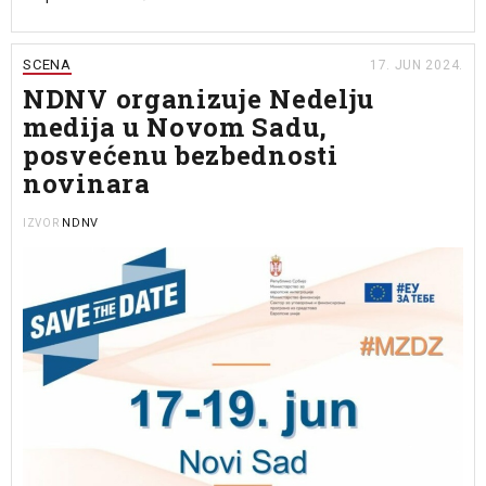
SCENA
17. JUN 2024.
NDNV organizuje Nedelju
medija u Novom Sadu,
posvećenu bezbednosti
novinara
NDNV
IZVOR