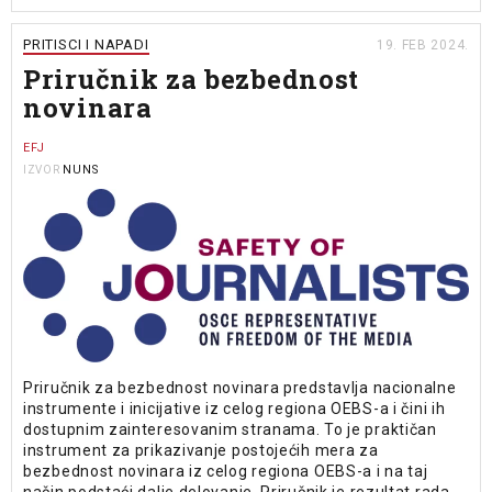
PRITISCI I NAPADI
19. FEB 2024.
Priručnik za bezbednost
novinara
EFJ
NUNS
IZVOR
Priručnik za bezbednost novinara predstavlja nacionalne
instrumente i inicijative iz celog regiona OEBS-a i čini ih
dostupnim zainteresovanim stranama. To je praktičan
instrument za prikazivanje postojećih mera za
bezbednost novinara iz celog regiona OEBS-a i na taj
način podstaći dalje delovanje. Priručnik je rezultat rada