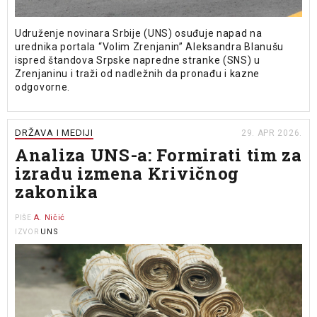
Udruženje novinara Srbije (UNS) osuđuje napad na
urednika portala “Volim Zrenjanin” Aleksandra Blanušu
ispred štandova Srpske napredne stranke (SNS) u
Zrenjaninu i traži od nadležnih da pronađu i kazne
odgovorne.
DRŽAVA I MEDIJI
29. APR 2026.
Analiza UNS-a: Formirati tim za
izradu izmena Krivičnog
zakonika
A. Ničić
PIŠE
UNS
IZVOR