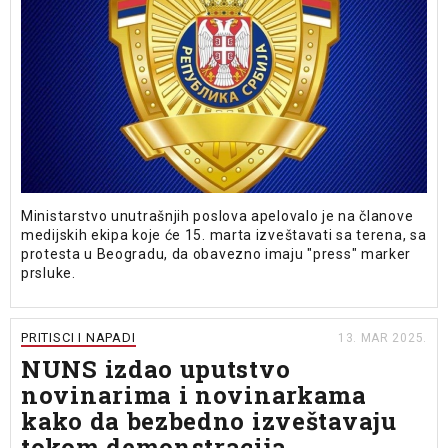
Ministarstvo unutrašnjih poslova apelovalo je na članove
medijskih ekipa koje će 15. marta izveštavati sa terena, sa
protesta u Beogradu, da obavezno imaju "press" marker
prsluke.
PRITISCI I NAPADI
13. MAR 2025.
NUNS izdao uputstvo
novinarima i novinarkama
kako da bezbedno izveštavaju
tokom demonstracija