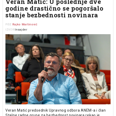
Veran Matić: U poslednje dve
godine drastično se pogoršalo
stanje bezbednosti novinara
Rajko Martinović
PIŠE
Insajder
IZVOR
Veran Matić predsednik Upravnog odbora ANEM-a i član
Stalne radne grupe za bezbednost novinara rekao je