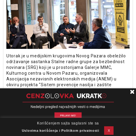
Utorak je u medijskim krugovima Novog Pazara obeležilo
održavanje sastanka Stalne radne grupe za bezbednost
novinara (SRG) koji je u prostorijama Galerje MMC,
Kulturnog centra u Novom Pazaru, organizovala
Asocijacija nezavisnih elektronskih medija (ANEM) u
okviru projekta “Sistem prevencije nasilja i zaštite
novinara”.
SVET
06. OKT 2023.
„Novinari su važni“: Savet
Korišćenjem sajta saglasni ste sa
O nama
Impresum
Podrška
Kontakt
Newsletter
Evrope pokrenuo kampanju za
Uslovi korišćenja
Uslovima korišćenja i Politikom privatnosti
X
zaštitu novinara