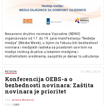
Nezavisno društvo novinara Vojvodine (NDNV)
organizovaće od 17. do 19. juna manifestaciju “Nedelja
medija” (Media Week), u čijem će fokusu biti bezbednost
novinara i medijskih radnika sa posebnim osvrtom na
medije civilnog društva u lokalnim medijima i
multietničkim sredinama, saopštilo je danas to udruženje.
REGION
13. MAJ 2024.
Konferencija OEBS-a o
bezbednosti novinara: Zaštita
novinara je prioritet
Jelena Marković
PIŠE
UNS
IZVOR