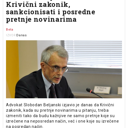
Krivični zakonik,
sankcionisati i posredne
pretnje novinarima
Beta
Danas
IZVOR
Advokat Slobodan Beljanski izjavio je danas da Krivični
zakonik, kada su pretnje novinarima u pitanju, treba
izmeniti tako da budu kažnjive ne samo pretnje koje su
izrečene na neposredan način, već i one koje su izrečene
na posredan način.