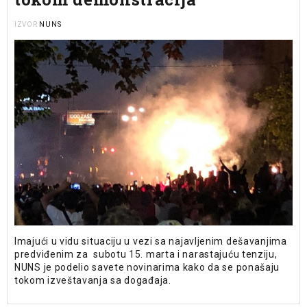
NUNS
IZVOR
Imajući u vidu situaciju u vezi sa najavljenim dešavanjima
predviđenim za subotu 15. marta i narastajuću tenziju,
NUNS je podelio savete novinarima kako da se ponašaju
tokom izveštavanja sa događaja.