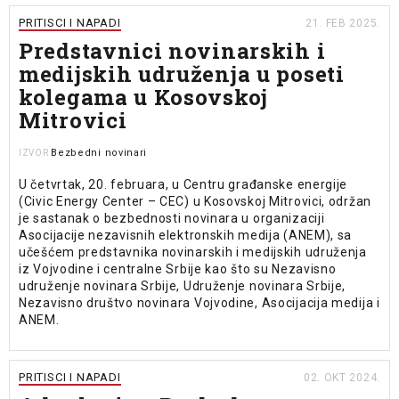
PRITISCI I NAPADI
21. FEB 2025.
Predstavnici novinarskih i
medijskih udruženja u poseti
kolegama u Kosovskoj
Mitrovici
Bezbedni novinari
IZVOR
U četvrtak, 20. februara, u Centru građanske energije
(Civic Energy Center – CEC) u Kosovskoj Mitrovici, održan
je sastanak o bezbednosti novinara u organizaciji
Asocijacije nezavisnih elektronskih medija (ANEM), sa
učešćem predstavnika novinarskih i medijskih udruženja
iz Vojvodine i centralne Srbije kao što su Nezavisno
udruženje novinara Srbije, Udruženje novinara Srbije,
Nezavisno društvo novinara Vojvodine, Asocijacija medija i
ANEM.
PRITISCI I NAPADI
02. OKT 2024.