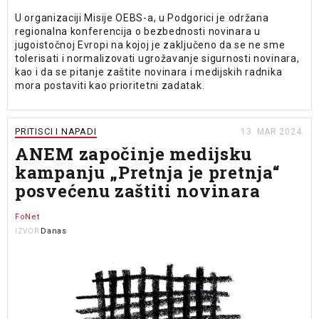
U organizaciji Misije OEBS-a, u Podgorici je održana
regionalna konferencija o bezbednosti novinara u
jugoistočnoj Evropi na kojoj je zaključeno da se ne sme
tolerisati i normalizovati ugrožavanje sigurnosti novinara,
kao i da se pitanje zaštite novinara i medijskih radnika
mora postaviti kao prioritetni zadatak.
PRITISCI I NAPADI
13. MAR 2024.
ANEM započinje medijsku
kampanju „Pretnja je pretnja“
posvećenu zaštiti novinara
FoNet
Danas
IZVOR