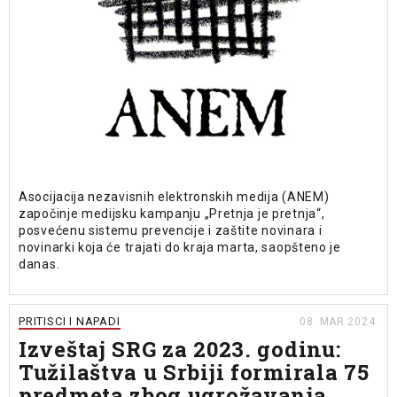
Asocijacija nezavisnih elektronskih medija (ANEM)
započinje medijsku kampanju „Pretnja je pretnja“,
posvećenu sistemu prevencije i zaštite novinara i
novinarki koja će trajati do kraja marta, saopšteno je
danas.
PRITISCI I NAPADI
08. MAR 2024.
Izveštaj SRG za 2023. godinu:
Tužilaštva u Srbiji formirala 75
predmeta zbog ugrožavanja