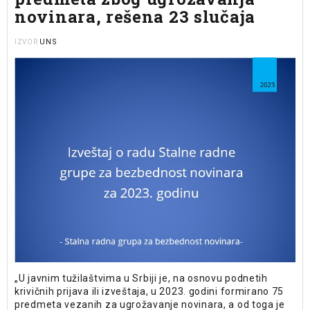
novinara, rešena 23 slučaja
UNS
IZVOR
„U javnim tužilaštvima u Srbiji je, na osnovu podnetih
krivičnih prijava ili izveštaja, u 2023. godini formirano 75
predmeta vezanih za ugrožavanje novinara, a od toga je