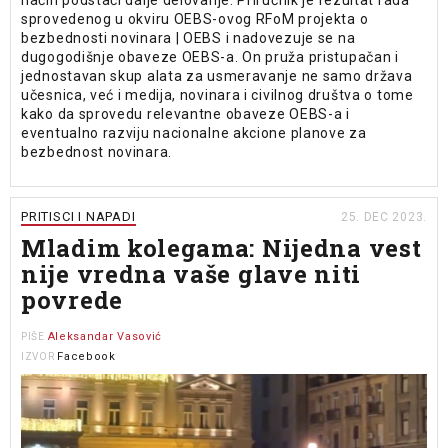
sprovedenog u okviru OEBS-ovog RFoM projekta o
bezbednosti novinara | OEBS i nadovezuje se na
dugogodišnje obaveze OEBS-a. On pruža pristupačan i
jednostavan skup alata za usmeravanje ne samo država
učesnica, već i medija, novinara i civilnog društva o tome
kako da sprovedu relevantne obaveze OEBS-a i
eventualno razviju nacionalne akcione planove za
bezbednost novinara.
PRITISCI I NAPADI
25. DEC 2023.
Mladim kolegama: Nijedna vest
nije vredna vaše glave niti
povrede
Aleksandar Vasović
PIŠE
Facebook
IZVOR