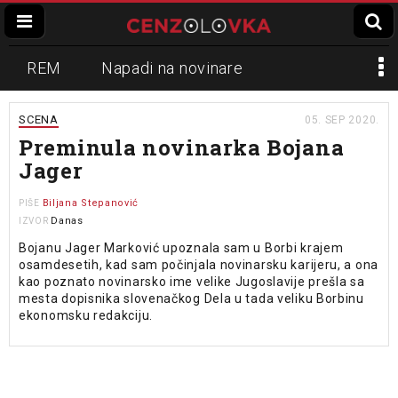
REM
Napadi na novinare
Zvučni top
Crna Gora
N1
SCENA
05. SEP 2020.
Preminula novinarka Bojana
Propaganda
Lokalni mediji
Jager
Informer
Slavko Ćuruvija
Biljana Stepanović
PIŠE
Danas
IZVOR
Bojanu Jager Marković upoznala sam u Borbi krajem
osamdesetih, kad sam počinjala novinarsku karijeru, a ona
kao poznato novinarsko ime velike Jugoslavije prešla sa
mesta dopisnika slovenačkog Dela u tada veliku Borbinu
ekonomsku redakciju.