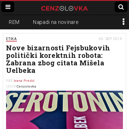
REM
Napadi na novinare
Zvučni top
Crna Gora
N1
ETIKA
05. SEP 2019.
Nove bizarnosti Fejsbukovih
Propaganda
Lokalni mediji
politički korektnih robota:
Zabrana zbog citata Mišela
Informer
Slavko Ćuruvija
Uelbeka
Ivana Predić
PIŠE
Cenzolovka
IZVOR