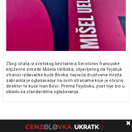
Zbog citata iz svetskog bestselera Serotonin francuske
književne zvezde Mišela Uelbeka, objavljenog na Fejsbuk
stranici izdavačke kuće Booka, najveća društvena mreža
zabranila je oglašavanje na svim stranama koje je otvorio
direktor te kuće Ivan Bevc. Prema Fejsbuku, post nije bio u
skladu sa standardima oglašavanja.