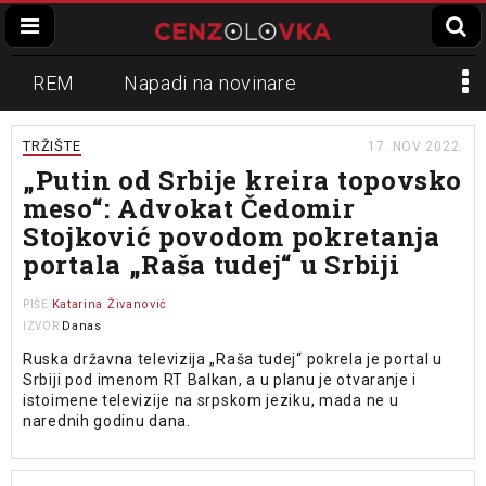
REM
Napadi na novinare
Zvučni top
Crna Gora
N1
TRŽIŠTE
17. NOV 2022.
„Putin od Srbije kreira topovsko
Propaganda
Lokalni mediji
meso“: Advokat Čedomir
Stojković povodom pokretanja
Informer
Slavko Ćuruvija
portala „Raša tudej“ u Srbiji
Katarina Živanović
PIŠE
Danas
IZVOR
Ruska državna televizija „Raša tudej“ pokrela je portal u
Srbiji pod imenom RT Balkan, a u planu je otvaranje i
istoimene televizije na srpskom jeziku, mada ne u
narednih godinu dana.