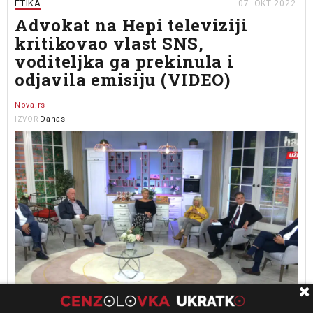
ETIKA
07. OKT 2022.
Advokat na Hepi televiziji
kritikovao vlast SNS,
voditeljka ga prekinula i
odjavila emisiju (VIDEO)
Nova.rs
Danas
IZVOR
Advokat Čedomir Stojković bio je gost u emisiji televizije