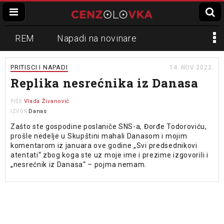
REM
Napadi na novinare
Zvučni top
Crna Gora
N1
PRITISCI I NAPADI
14. NOV 2022.
Replika nesrećnika iz Danasa
Propaganda
Lokalni mediji
Vlada Živanović
PIŠE
Informer
Danas
Slavko Ćuruvija
IZVOR
Zašto ste gospodine poslaniče SNS-a, Đorđe Todoroviću,
prošle nedelje u Skupštini mahali Danasom i mojim
komentarom iz januara ove godine „Svi predsednikovi
atentati“ zbog koga ste uz moje ime i prezime izgovorili i
„nesrećnik iz Danasa“ – pojma nemam.