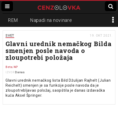
REM
Napadi na novinare
Zvučni top
Crna Gora
N1
SVET
19. OKT 2021.
Glavni urednik nemačkog Bilda
Propaganda
Lokalni mediji
smenjen posle navoda o
zloupotrebi položaja
Informer
Slavko Ćuruvija
Beta/AP
Danas
IZVOR
Glavni urednik nemačkog lista Bild Džulijan Rajhelt (Julian
Reichelt) smenjen je sa funkcije posle navoda da je
zloupotrebljavao položaj, saopštila je danas izdavačka
kuća Aksel Špringer.