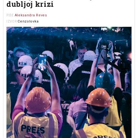
dubljoj krizi
Aleksandra Reves
PIŠE
Cenzolovka
IZVOR