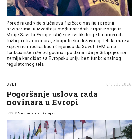
Pored nikad više slučajeva fizičkog nasilja i pretnji
novinarima, u izveštaju međunarodnih organizacija iz
Misije Saveta Evrope ističe se i veliki broj zlonamernih
tužbi protiv novinara, zloupotreba državnog Telekoma za
kupovinu medija, kao i činjenica da Savet REM-a ne
funkcioniše više od godinu i po dana i da je Srbija jedina
zemlja kandidat za Evropsku uniju bez funkcionalnog
regulatornog tela
SVET
01. JUL 2026.
Pogoršanje uslova rada
novinara u Evropi
Mediacentar Sarajevo
IZVOR