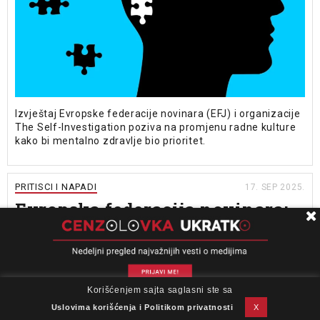
Izvještaj Evropske federacije novinara (EFJ) i organizacije
The Self-Investigation poziva na promjenu radne kulture
kako bi mentalno zdravlje bio prioritet.
PRITISCI I NAPADI
17. SEP 2025.
Evropska federacija novinara:
Procesuirati odgovorne za
pretnje novinaru Dinku
Gruhonjiću
Korišćenjem sajta saglasni ste sa
Beta
PIŠE
O nama
Impresum
Podrška
Kontakt
Newsletter
N1
Uslovi korišćenja
IZVOR
Uslovima korišćenja i Politikom privatnosti
X