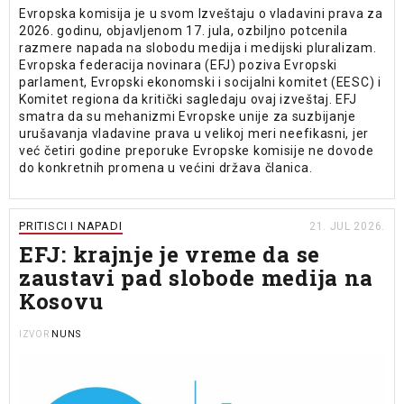
Evropska komisija je u svom Izveštaju o vladavini prava za
2026. godinu, objavljenom 17. jula, ozbiljno potcenila
razmere napada na slobodu medija i medijski pluralizam.
Evropska federacija novinara (EFJ) poziva Evropski
parlament, Evropski ekonomski i socijalni komitet (EESC) i
Komitet regiona da kritički sagledaju ovaj izveštaj. EFJ
smatra da su mehanizmi Evropske unije za suzbijanje
urušavanja vladavine prava u velikoj meri neefikasni, jer
već četiri godine preporuke Evropske komisije ne dovode
do konkretnih promena u većini država članica.
PRITISCI I NAPADI
21. JUL 2026.
EFJ: krajnje je vreme da se
zaustavi pad slobode medija na
Kosovu
NUNS
IZVOR