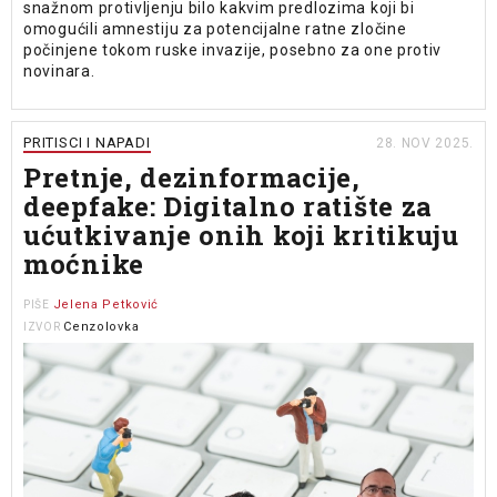
snažnom protivljenju bilo kakvim predlozima koji bi
omogućili amnestiju za potencijalne ratne zločine
počinjene tokom ruske invazije, posebno za one protiv
novinara.
PRITISCI I NAPADI
28. NOV 2025.
Pretnje, dezinformacije,
deepfake: Digitalno ratište za
ućutkivanje onih koji kritikuju
moćnike
Jelena Petković
PIŠE
Cenzolovka
IZVOR