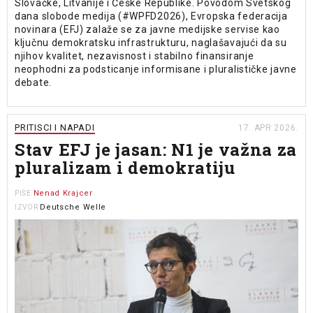
Slovačke, Litvanije i Češke Republike. Povodom Svetskog
dana slobode medija (#WPFD2026), Evropska federacija
novinara (EFJ) zalaže se za javne medijske servise kao
ključnu demokratsku infrastrukturu, naglašavajući da su
njihov kvalitet, nezavisnost i stabilno finansiranje
neophodni za podsticanje informisane i pluralističke javne
debate.
PRITISCI I NAPADI
17. APR 2026.
Stav EFJ je jasan: N1 je važna za
pluralizam i demokratiju
Nenad Krajcer
PIŠE
Deutsche Welle
IZVOR