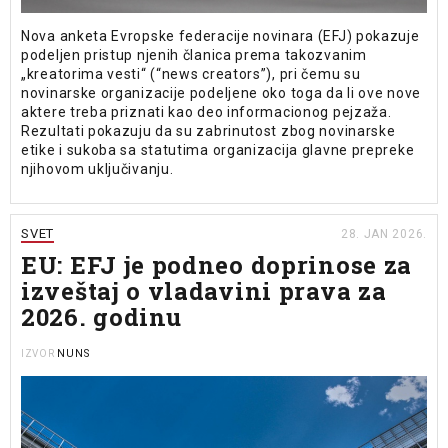
Nova anketa Evropske federacije novinara (EFJ) pokazuje
podeljen pristup njenih članica prema takozvanim
„kreatorima vesti“ (“news creators”), pri čemu su
novinarske organizacije podeljene oko toga da li ove nove
aktere treba priznati kao deo informacionog pejzaža.
Rezultati pokazuju da su zabrinutost zbog novinarske
etike i sukoba sa statutima organizacija glavne prepreke
njihovom uključivanju.
SVET
28. JAN 2026.
EU: EFJ je podneo doprinose za
izveštaj o vladavini prava za
2026. godinu
NUNS
IZVOR