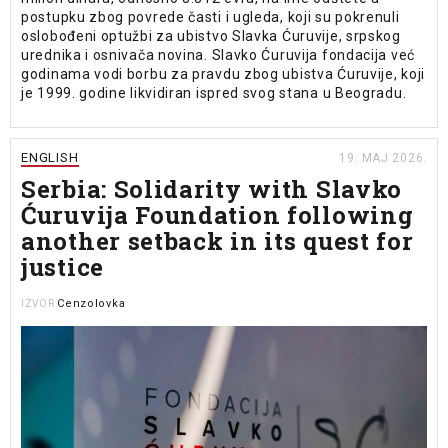
postupku zbog povrede časti i ugleda, koji su pokrenuli
oslobođeni optužbi za ubistvo Slavka Ćuruvije, srpskog
urednika i osnivača novina. Slavko Ćuruvija fondacija već
godinama vodi borbu za pravdu zbog ubistva Ćuruvije, koji
je 1999. godine likvidiran ispred svog stana u Beogradu.
ENGLISH
19. MAJ 2026.
Serbia: Solidarity with Slavko
Ćuruvija Foundation following
another setback in its quest for
justice
Cenzolovka
IZVOR