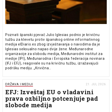
Poznati španski pjevač Julio Iglesias podnio je krivičnu
tužbu za klevetu protiv španskog online informativnog
medija elDiario.es zbog izvještavanja o navodima da je
Iglesias seksualno napao dvije žene. Međunarodne
organizacije za slobodu medija, Međunarodni institut za
medije (IPI), Međunarodna i Evropska federacija novinara
(IFJ i EFJ), reagovale su na krivičnu tužbu, izražavajući
podršku mediju. „Krivična…
DRŽAVA I MEDIJI
21. JUL 2026.
EFJ: Izveštaj EU o vladavini
prava ozbiljno potcenjuje pad
slobode medija