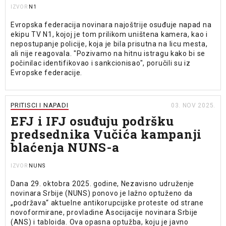
N1
IZVOR
Evropska federacija novinara najoštrije osuđuje napad na
ekipu TV N1, kojoj je tom prilikom uništena kamera, kao i
nepostupanje policije, koja je bila prisutna na licu mesta,
ali nije reagovala. "Pozivamo na hitnu istragu kako bi se
počinilac identifikovao i sankcionisao", poručili su iz
Evropske federacije.
PRITISCI I NAPADI
03. NOV 2025.
EFJ i IFJ osuđuju podršku
predsednika Vučića kampanji
blaćenja NUNS-a
NUNS
IZVOR
Dana 29. oktobra 2025. godine, Nezavisno udruženje
novinara Srbije (NUNS) ponovo je lažno optuženo da
„podržava“ aktuelne antikorupcijske proteste od strane
novoformirane, provladine Asocijacije novinara Srbije
(ANS) i tabloida. Ova opasna optužba, koju je javno