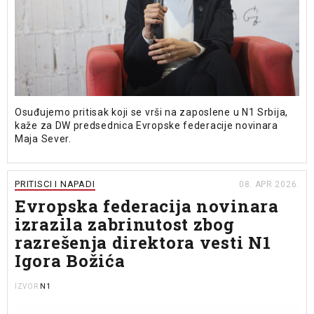
Osuđujemo pritisak koji se vrši na zaposlene u N1 Srbija,
kaže za DW predsednica Evropske federacije novinara
Maja Sever.
PRITISCI I NAPADI
08. APR 2026.
Evropska federacija novinara
izrazila zabrinutost zbog
razrešenja direktora vesti N1
Igora Božića
N1
IZVOR