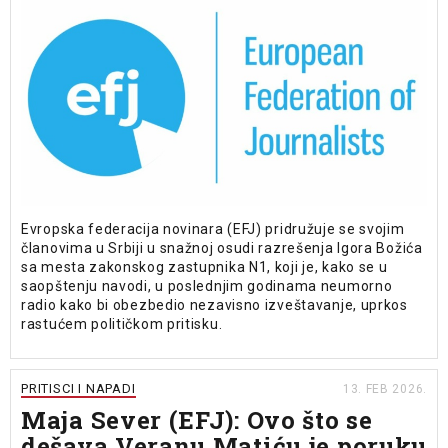
Evropska federacija novinara (EFJ) pridružuje se svojim
članovima u Srbiji u snažnoj osudi razrešenja Igora Božića
sa mesta zakonskog zastupnika N1, koji je, kako se u
saopštenju navodi, u poslednjim godinama neumorno
radio kako bi obezbedio nezavisno izveštavanje, uprkos
rastućem političkom pritisku.
PRITISCI I NAPADI
13. FEB 2026.
Maja Sever (EFJ): Ovo što se
dešava Veranu Matiću je poruku