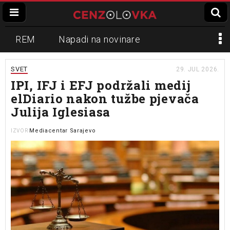
REM
Napadi na novinare
Zvučni top
Crna Gora
N1
SVET
29. JUL 2026.
IPI, IFJ i EFJ podržali medij
Propaganda
Lokalni mediji
elDiario nakon tužbe pjevača
Julija Iglesiasa
Informer
Slavko Ćuruvija
Mediacentar Sarajevo
IZVOR