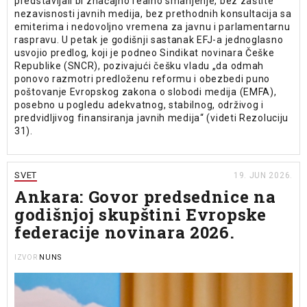
predstavljali bi značajno realno smanjenje, bez zaštite
nezavisnosti javnih medija, bez prethodnih konsultacija sa
emiterima i nedovoljno vremena za javnu i parlamentarnu
raspravu. U petak je godišnji sastanak EFJ-a jednoglasno
usvojio predlog, koji je podneo Sindikat novinara Češke
Republike (SNCR), pozivajući češku vladu „da odmah
ponovo razmotri predloženu reformu i obezbedi puno
poštovanje Evropskog zakona o slobodi medija (EMFA),
posebno u pogledu adekvatnog, stabilnog, održivog i
predvidljivog finansiranja javnih medija“ (videti Rezoluciju
31).
SVET
19. JUN 2026.
Ankara: Govor predsednice na
godišnjoj skupštini Evropske
federacije novinara 2026.
NUNS
IZVOR