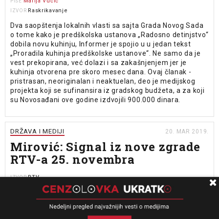
Marija Vučić
PIŠE
Raskrikavanje
IZVOR
Dva saopštenja lokalnih vlasti sa sajta Grada Novog Sada
o tome kako je predškolska ustanova „Radosno detinjstvo“
dobila novu kuhinju, Informer je spojio u u jedan tekst
„Proradila kuhinja predškolske ustanove“. Ne samo da je
vest prekopirana, već dolazi i sa zakašnjenjem jer je
kuhinja otvorena pre skoro mesec dana. Ovaj članak -
pristrasan, neoriginalan i neaktuelan, deo je medijskog
projekta koji se sufinansira iz gradskog budžeta, a za koji
su Novosađani ove godine izdvojili 900.000 dinara.
DRŽAVA I MEDIJI
20. MAR 2019.
Mirović: Signal iz nove zgrade
RTV-a 25. novembra
RTV
IZVOR
Govoreći o kapitalnim infrastrukturnim projektima, u čijoj
realizaciji zajedno učestvuju Grad i Pokrajina, predsednik
Pokrajinske vlade, Igor Mirović, dotakao se novog doma