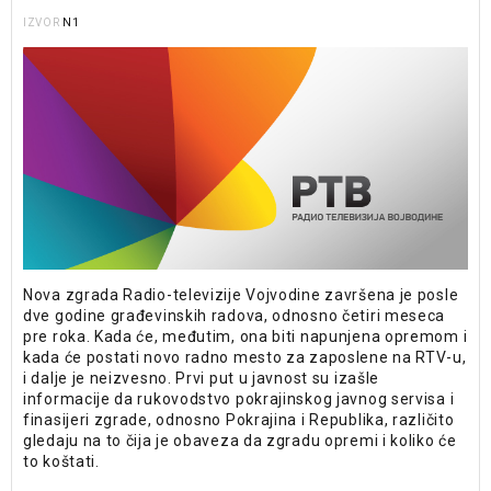
N1
IZVOR
Nova zgrada Radio-televizije Vojvodine završena je posle
dve godine građevinskih radova, odnosno četiri meseca
pre roka. Kada će, međutim, ona biti napunjena opremom i
kada će postati novo radno mesto za zaposlene na RTV-u,
i dalje je neizvesno. Prvi put u javnost su izašle
informacije da rukovodstvo pokrajinskog javnog servisa i
finasijeri zgrade, odnosno Pokrajina i Republika, različito
gledaju na to čija je obaveza da zgradu opremi i koliko će
to koštati.