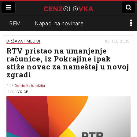
REM
Napadi na novinare
Zvučni top
Crna Gora
N1
DRŽAVA I MEDIJI
03. FEB 2020.
RTV pristao na umanjenje
Propaganda
Lokalni mediji
računice, iz Pokrajine ipak
stiže novac za nameštaj u novoj
Informer
Slavko Ćuruvija
zgradi
Denis Kolundžija
PIŠE
VOICE
IZVOR