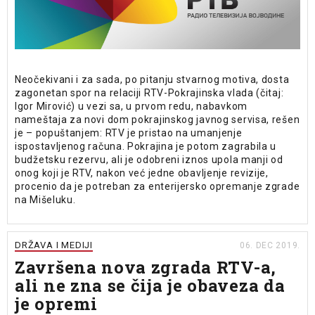
Neočekivani i za sada, po pitanju stvarnog motiva, dosta
zagonetan spor na relaciji RTV-Pokrajinska vlada (čitaj:
Igor Mirović) u vezi sa, u prvom redu, nabavkom
nameštaja za novi dom pokrajinskog javnog servisa, rešen
je – popuštanjem: RTV je pristao na umanjenje
ispostavljenog računa. Pokrajina je potom zagrabila u
budžetsku rezervu, ali je odobreni iznos upola manji od
onog koji je RTV, nakon već jedne obavljenje revizije,
procenio da je potreban za enterijersko opremanje zgrade
na Mišeluku.
DRŽAVA I MEDIJI
06. DEC 2019.
Završena nova zgrada RTV-a,
ali ne zna se čija je obaveza da
je opremi