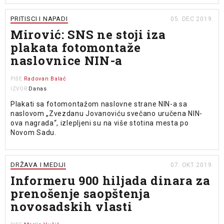
PRITISCI I NAPADI
05. DEC 2019.
Mirović: SNS ne stoji iza
plakata fotomontaže
naslovnice NIN-a
Radovan Balać
PIŠE
Danas
IZVOR
Plakati sa fotomontažom naslovne strane NIN-a sa
naslovom „Zvezdanu Jovanoviću svečano uručena NIN-
ova nagrada“, izlepljeni su na više stotina mesta po
Novom Sadu.
DRŽAVA I MEDIJI
07. OKT 2019.
Informeru 900 hiljada dinara za
prenošenje saopštenja
novosadskih vlasti