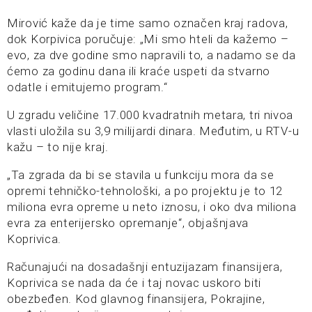
Mirović kaže da je time samo označen kraj radova,
dok Korpivica poručuje: „Mi smo hteli da kažemo –
evo, za dve godine smo napravili to, a nadamo se da
ćemo za godinu dana ili kraće uspeti da stvarno
odatle i emitujemo program.“
U zgradu veličine 17.000 kvadratnih metara, tri nivoa
vlasti uložila su 3,9 milijardi dinara. Međutim, u RTV-u
kažu – to nije kraj.
„Ta zgrada da bi se stavila u funkciju mora da se
opremi tehničko-tehnološki, a po projektu je to 12
miliona evra opreme u neto iznosu, i oko dva miliona
evra za enterijersko opremanje“, objašnjava
Koprivica.
Računajući na dosadašnji entuzijazam finansijera,
Koprivica se nada da će i taj novac uskoro biti
obezbeđen. Kod glavnog finansijera, Pokrajine,