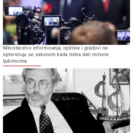
Ministarstvo informisanja, opštine i gradovi ne
opterećuju se zakonom kada treba dati milione
ljubimcima