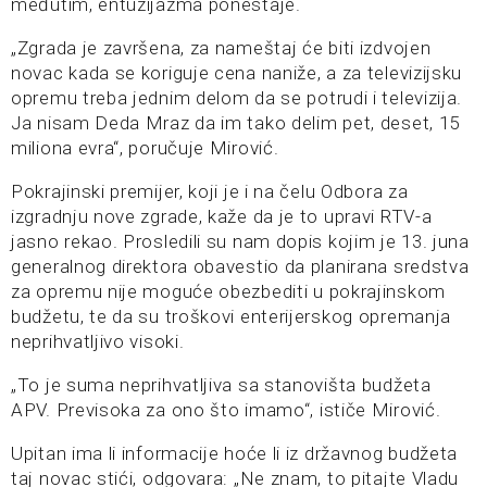
međutim, entuzijazma ponestaje.
„Zgrada je završena, za nameštaj će biti izdvojen
novac kada se koriguje cena naniže, a za televizijsku
opremu treba jednim delom da se potrudi i televizija.
Ja nisam Deda Mraz da im tako delim pet, deset, 15
miliona evra“, poručuje Mirović.
Pokrajinski premijer, koji je i na čelu Odbora za
izgradnju nove zgrade, kaže da je to upravi RTV-a
jasno rekao. Prosledili su nam dopis kojim je 13. juna
generalnog direktora obavestio da planirana sredstva
za opremu nije moguće obezbediti u pokrajinskom
budžetu, te da su troškovi enterijerskog opremanja
neprihvatljivo visoki.
„To je suma neprihvatljiva sa stanovišta budžeta
APV. Previsoka za ono što imamo“, ističe Mirović.
Upitan ima li informacije hoće li iz državnog budžeta
taj novac stići, odgovara: „Ne znam, to pitajte Vladu