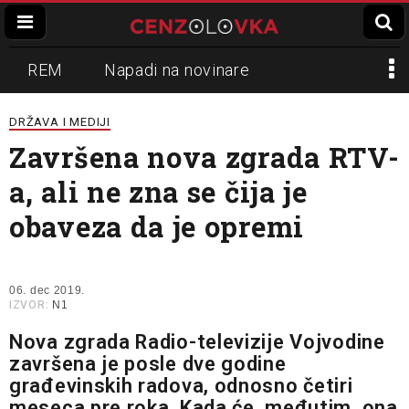
REM
Napadi na novinare
Zvučni top
Crna Gora
N1
DRŽAVA I MEDIJI
Završena nova zgrada RTV-
Propaganda
Lokalni mediji
a, ali ne zna se čija je
Informer
Slavko Ćuruvija
obaveza da je opremi
06. dec 2019.
IZVOR:
N1
Nova zgrada Radio-televizije Vojvodine
završena je posle dve godine
građevinskih radova, odnosno četiri
meseca pre roka. Kada će, međutim, ona