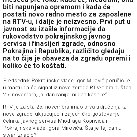
biti napunjena opremom i kada će
postati novo radno mesto za zaposlene
na RTV-u, i dalje je neizvesno. Prvi put u
javnost su izašle informacije da
rukovodstvo pokrajinskog javnog
servisa i finasijeri zgrade, odnosno
Pokrajina i Republika, različito gledaju
na to čija je obaveza da zgradu opremi i
koliko će to koštati.
Predsednik Pokrajinske vlade Igor Mirović poručio je
u martu da će signal iz nove zgrade RTV-a biti pušten
25. novembra, „ni dan ranije, ni dan kasnije“.
RTV je zaista 25. novembra imao prva uključenja iz
nove zgrade, uključujući i zajedničko gostovanje
čelnika javnog servisa Miodraga Koprivica i
Pokrajinske vlade Igora Mirovića. Šta je taj dan u
stvari značio?