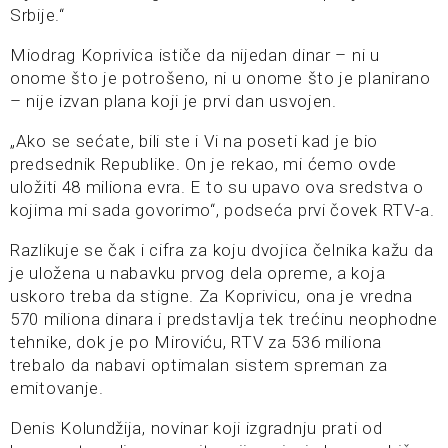
Srbije.“
Miodrag Koprivica ističe da nijedan dinar – ni u
onome što je potrošeno, ni u onome što je planirano
– nije izvan plana koji je prvi dan usvojen.
„Ako se sećate, bili ste i Vi na poseti kad je bio
predsednik Republike. On je rekao, mi ćemo ovde
uložiti 48 miliona evra. E to su upavo ova sredstva o
kojima mi sada govorimo“, podseća prvi čovek RTV-a.
Razlikuje se čak i cifra za koju dvojica čelnika kažu da
je uložena u nabavku prvog dela opreme, a koja
uskoro treba da stigne. Za Koprivicu, ona je vredna
570 miliona dinara i predstavlja tek trećinu neophodne
tehnike, dok je po Miroviću, RTV za 536 miliona
trebalo da nabavi optimalan sistem spreman za
emitovanje.
Denis Kolundžija, novinar koji izgradnju prati od