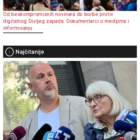
Od beskompromisnih novinara do borbe protiv
digitalnog Divljeg zapada: Dokumentarci o medijima i
informisanju
Najčitanije