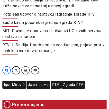
RTV pristao na umanjenje računice, iz Pokrajine ipak
stiže novac za nameštaj u novoj zgradi
Potpisan ugovor o nastavku izgradnje zgrade RTV
Zašto kasni početak izgradnje zgrade RTV?
MIT: Pravno je osnovano da članovi UO javnih servisa
nastave sa radom
RTV: U Studiju 1 problemi sa ventilacijom, prijave protiv
svih koji šire dezinformacije
Igor Mirović
Javni servis
RTV
Zgrada RTV
Preporučujemo