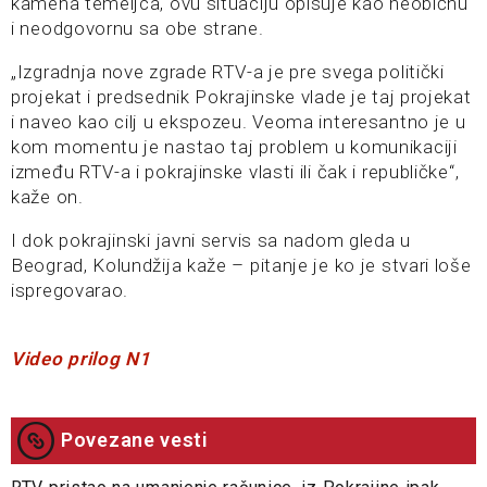
kamena temeljca, ovu situaciju opisuje kao neobičnu
i neodgovornu sa obe strane.
„Izgradnja nove zgrade RTV-a je pre svega politički
projekat i predsednik Pokrajinske vlade je taj projekat
i naveo kao cilj u ekspozeu. Veoma interesantno je u
kom momentu je nastao taj problem u komunikaciji
između RTV-a i pokrajinske vlasti ili čak i republičke“,
kaže on.
I dok pokrajinski javni servis sa nadom gleda u
Beograd, Kolundžija kaže – pitanje je ko je stvari loše
ispregovarao.
Video prilog N1
Povezane vesti