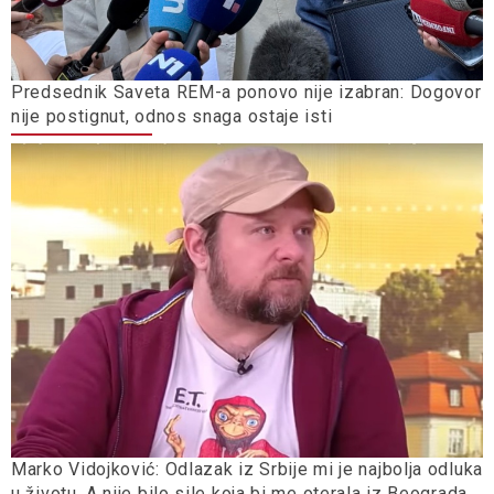
Predsednik Saveta REM-a ponovo nije izabran: Dogovor
nije postignut, odnos snaga ostaje isti
Marko Vidojković: Odlazak iz Srbije mi je najbolja odluka
u životu. A nije bilo sile koja bi me oterala iz Beograda