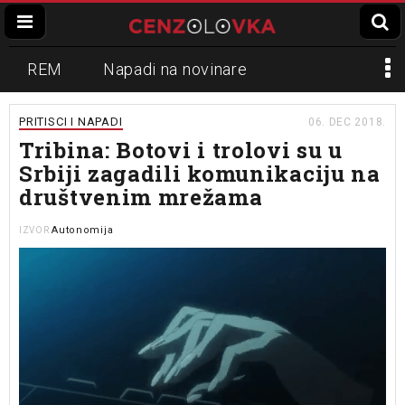
REM
Napadi na novinare
Zvučni top
Crna Gora
N1
PRITISCI I NAPADI
06. DEC 2018.
Tribina: Botovi i trolovi su u
Propaganda
Lokalni mediji
Srbiji zagadili komunikaciju na
društvenim mrežama
Informer
Slavko Ćuruvija
Autonomija
IZVOR