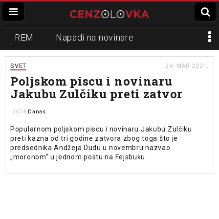
REM
Napadi na novinare
Zvučni top
Crna Gora
N1
SVET
24. MAR 2021.
Poljskom piscu i novinaru
Propaganda
Lokalni mediji
Jakubu Zulčiku preti zatvor
Informer
Slavko Ćuruvija
Danas
IZVOR
Popularnom poljskom piscu i novinaru Jakubu Zulčiku
preti kazna od tri godine zatvora zbog toga što je
predsednika Andžeja Dudu u novembru nazvao
„moronom“ u jednom postu na Fejsbuku.