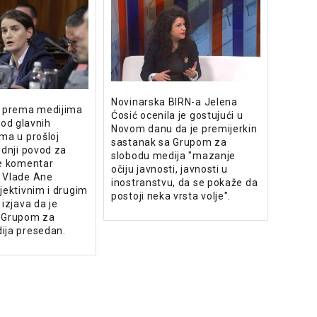
Novinarska BIRN-a Jelena
i prema medijima
Ćosić ocenila je gostujući u
 od glavnih
Novom danu da je premijerkin
ma u prošloj
sastanak sa Grupom za
ednji povod za
slobodu medija "mazanje
je komentar
očiju javnosti, javnosti u
 Vlade Ane
inostranstvu, da se pokaže da
jektivnim i drugim
postoji neka vrsta volje".
 izjava da je
 Grupom za
ija presedan.