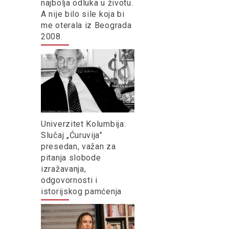
najbolja odluka u životu.
A nije bilo sile koja bi
me oterala iz Beograda
2008.
Univerzitet Kolumbija:
Slučaj „Ćuruvija”
presedan, važan za
pitanja slobode
izražavanja,
odgovornosti i
istorijskog pamćenja