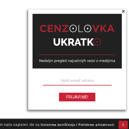
m sajta saglasni ste sa
Uslovima korišćenja i Politikom privatnosti
X