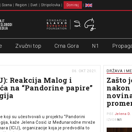
Scena
Region
Svet
Stripolovka
Doniraj
e
Zvučni top
Crna Gora
N1
Propag
DRŽAVA I ME
06. OKT 2021.
J): Reakcija Malog i
Zašto 
a na “Pandorine papire”
nakon 
gija
novin
promen
Jelena D.
PIŠE
 koji su učestvovali u projektu “Pandorini
N1
IZVOR
ogija, kaže Jelena Ćosić iz Međunarodne mreže
nara (ICIJ), organizacije koja je predvodila to