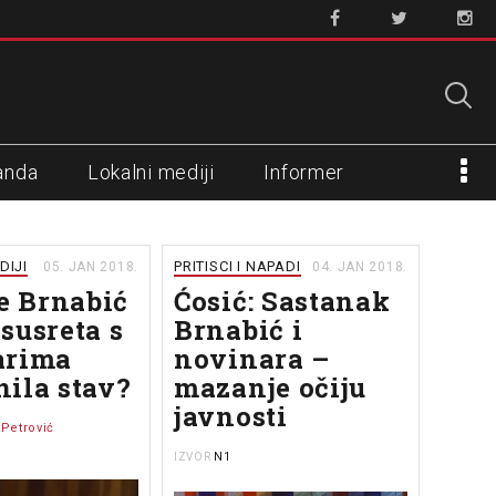
anda
Lokalni mediji
Informer
DIJI
PRITISCI I NAPADI
05. JAN 2018.
04. JAN 2018.
je Brnabić
Ćosić: Sastanak
susreta s
Brnabić i
arima
novinara –
ila stav?
mazanje očiju
javnosti
 Petrović
N1
IZVOR