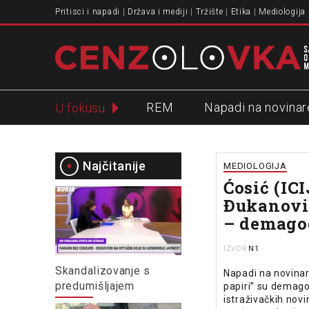
Pritisci i napadi
Država i mediji
Tržište
Etika
Mediologija
REM
Napadi na novinar
U fokusu
Slavko Ćuruvija
Najčitanije
MEDIOLOGIJA
Ćosić (ICI
Đukanović
– demago
N1
IZVOR
Skandalizovanje s
Napadi na novinare
predumišljajem
papiri” su demag
istraživačkih novi