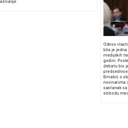
aživanje.
Odnos vlast
bila je jedna
medijskih te
godini. Posl
debatu bio 
predsednice
Brnabić o ob
novinarima i
sastanak sa
slobodu med