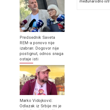
međunarodno istr
Predsednik Saveta
REM-a ponovo nije
izabran: Dogovor nije
postignut, odnos snaga
ostaje isti
Marko Vidojković:
Odlazak iz Srbije mi je