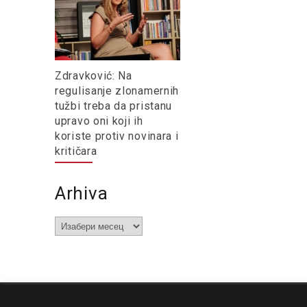
Zdravković: Na
regulisanje zlonamernih
tužbi treba da pristanu
upravo oni koji ih
koriste protiv novinara i
kritičara
Arhiva
Arhiva
O nama
Impresum
Podrška
Kontakt
Newsletter
Us