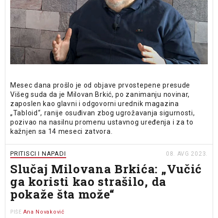
Mesec dana prošlo je od objave prvostepene presude
Višeg suda da je Milovan Brkić, po zanimanju novinar,
zaposlen kao glavni i odgovorni urednik magazina
„Tabloid“, ranije osuđivan zbog ugrožavanja sigurnosti,
pozivao na nasilnu promenu ustavnog uređenja i za to
kažnjen sa 14 meseci zatvora.
PRITISCI I NAPADI
08. AVG 2023.
Slučaj Milovana Brkića: „Vučić
ga koristi kao strašilo, da
pokaže šta može“
Ana Novaković
PIŠE