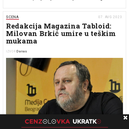
SCENA
07. AVG 2023.
Redakcija Magazina Tabloid:
Milovan Brkić umire u teškim
mukama
Danas
IZVOR