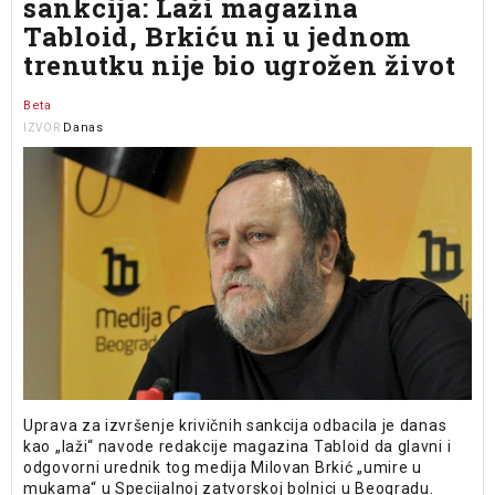
sankcija: Laži magazina
Tabloid, Brkiću ni u jednom
trenutku nije bio ugrožen život
Beta
Danas
IZVOR
Uprava za izvršenje krivičnih sankcija odbacila je danas
kao „laži“ navode redakcije magazina Tabloid da glavni i
odgovorni urednik tog medija Milovan Brkić „umire u
mukama“ u Specijalnoj zatvorskoj bolnici u Beogradu.