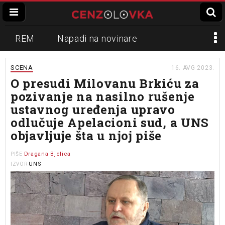
REM
Napadi na novinare
Zvučni top
Crna Gora
N1
SCENA
16. AVG 2023.
O presudi Milovanu Brkiću za
Propaganda
Lokalni mediji
pozivanje na nasilno rušenje
ustavnog uređenja upravo
Informer
Slavko Ćuruvija
odlučuje Apelacioni sud, a UNS
objavljuje šta u njoj piše
Dragana Bjelica
PIŠE
UNS
IZVOR