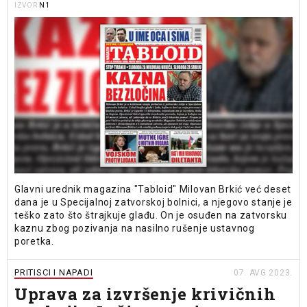
N1
IZVOR
Glavni urednik magazina "Tabloid" Milovan Brkić već deset
dana je u Specijalnoj zatvorskoj bolnici, a njegovo stanje je
teško zato što štrajkuje glađu. On je osuđen na zatvorsku
kaznu zbog pozivanja na nasilno rušenje ustavnog
poretka.
PRITISCI I NAPADI
07. AVG 2023.
Uprava za izvršenje krivičnih