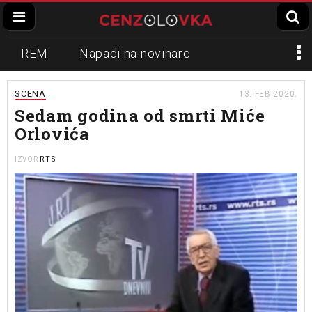
REM
Napadi na novinare
Zvučni top
Crna Gora
N1
SCENA
13. FEB 2020.
Sedam godina od smrti Miće
Propaganda
Lokalni mediji
Orlovića
Informer
Slavko Ćuruvija
RTS
IZVOR