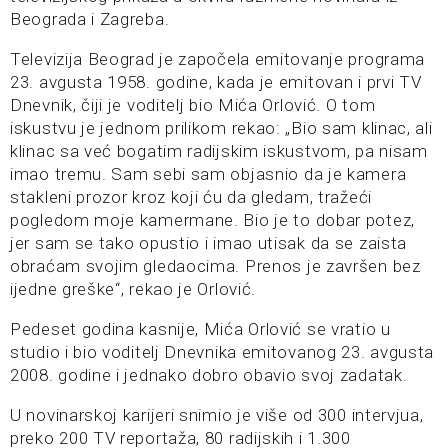
Beograda i Zagreba.
Televizija Beograd je započela emitovanje programa
23. avgusta 1958. godine, kada je emitovan i prvi TV
Dnevnik, čiji je voditelj bio Mića Orlović. O tom
iskustvu je jednom prilikom rekao: „Bio sam klinac, ali
klinac sa već bogatim radijskim iskustvom, pa nisam
imao tremu. Sam sebi sam objasnio da je kamera
stakleni prozor kroz koji ću da gledam, tražeći
pogledom moje kamermane. Bio je to dobar potez,
jer sam se tako opustio i imao utisak da se zaista
obraćam svojim gledaocima. Prenos je završen bez
ijedne greške“, rekao je Orlović.
Pedeset godina kasnije, Mića Orlović se vratio u
studio i bio voditelj Dnevnika emitovanog 23. avgusta
2008. godine i jednako dobro obavio svoj zadatak.
U novinarskoj karijeri snimio je više od 300 intervjua,
preko 200 TV reportaža, 80 radijskih i 1.300