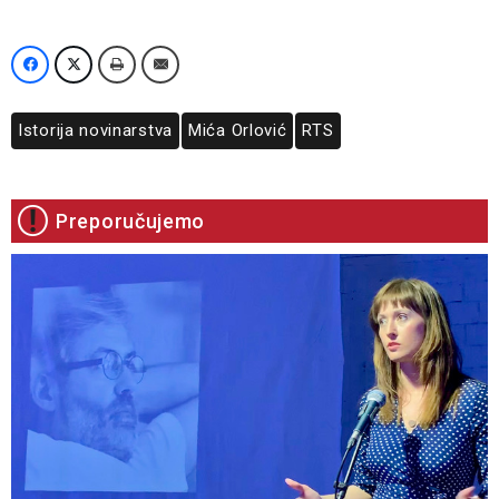
Istorija novinarstva
Mića Orlović
RTS
Preporučujemo