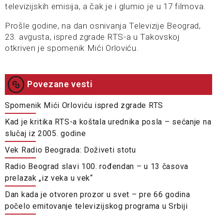
televizijskih emisija, a čak je i glumio je u 17 filmova.
Prošle godine, na dan osnivanja Televizije Beograd,
23. avgusta, ispred zgrade RTS-a u Takovskoj
otkriven je spomenik Mići Orloviću.
Povezane vesti
Spomenik Mići Orloviću ispred zgrade RTS
Kad je kritika RTS-a koštala urednika posla – sećanje na
slučaj iz 2005. godine
Vek Radio Beograda: Doživeti stotu
Radio Beograd slavi 100. rođendan – u 13 časova
prelazak „iz veka u vek“
Dan kada je otvoren prozor u svet – pre 66 godina
počelo emitovanje televizijskog programa u Srbiji