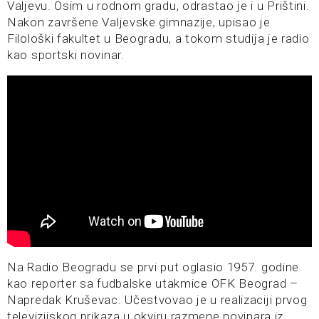
Valjevu. Osim u rodnom gradu, odrastao je i u Prištini.
Nakon završene Valjevske gimnazije, upisao je
Filološki fakultet u Beogradu, a tokom studija je radio
kao sportski novinar.
Na Radio Beogradu se prvi put oglasio 1957. godine
kao reporter sa fudbalske utakmice OFK Beograd –
Napredak Kruševac. Učestvovao je u realizaciji prvog
televizijskog prikaza u okviru razmene novinara iz