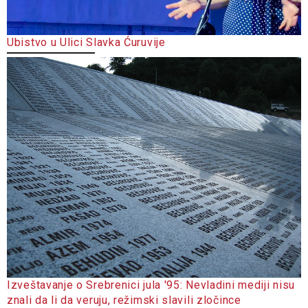
Ubistvo u Ulici Slavka Ćuruvije
Izveštavanje o Srebrenici jula '95: Nevladini mediji nisu
znali da li da veruju, režimski slavili zločince