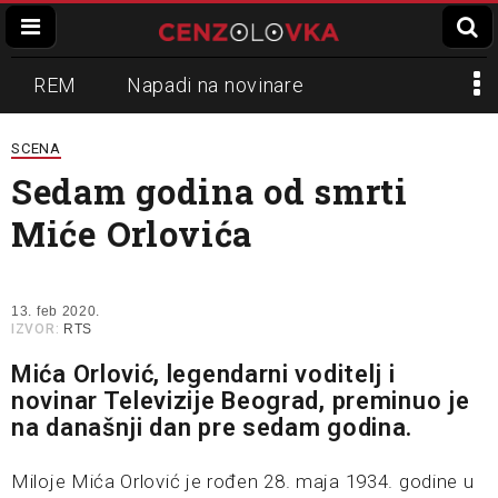
REM
Napadi na novinare
Zvučni top
Crna Gora
N1
SCENA
Sedam godina od smrti
Propaganda
Lokalni mediji
Miće Orlovića
Informer
Slavko Ćuruvija
13. feb 2020.
IZVOR:
RTS
Mića Orlović, legendarni voditelj i
novinar Televizije Beograd, preminuo je
na današnji dan pre sedam godina.
Miloje Mića Orlović je rođen 28. maja 1934. godine u