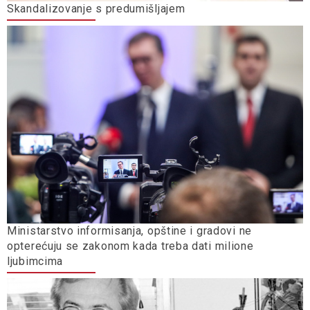
Skandalizovanje s predumišljajem
Ministarstvo informisanja, opštine i gradovi ne
opterećuju se zakonom kada treba dati milione
ljubimcima