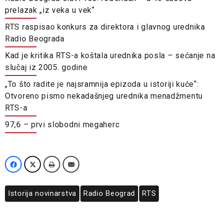
prelazak „iz veka u vek“
RTS raspisao konkurs za direktora i glavnog urednika
Radio Beograda
Kad je kritika RTS-a koštala urednika posla – sećanje na
slučaj iz 2005. godine
„To što radite je najsramnija epizoda u istoriji kuće“:
Otvoreno pismo nekadašnjeg urednika menadžmentu
RTS-a
97,6 – prvi slobodni megaherc
Istorija novinarstva
Radio Beograd
RTS