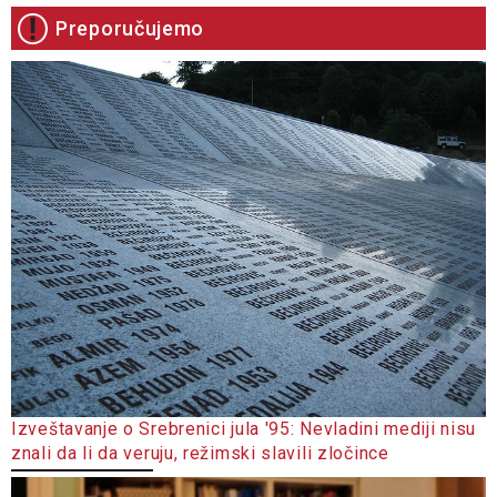
Preporučujemo
Izveštavanje o Srebrenici jula '95: Nevladini mediji nisu
znali da li da veruju, režimski slavili zločince