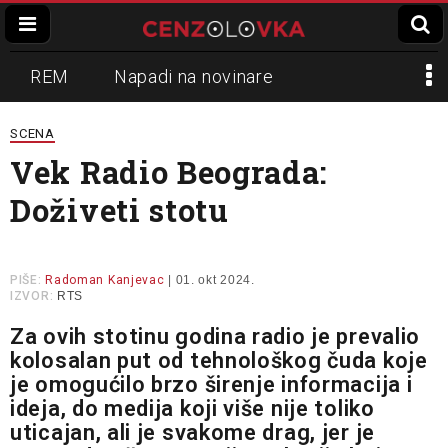
REM
Napadi na novinare
Zvučni top
Crna Gora
N1
SCENA
Vek Radio Beograda:
Propaganda
Lokalni mediji
Doživeti stotu
Informer
Slavko Ćuruvija
PIŠE:
Radoman Kanjevac
| 01. okt 2024.
IZVOR:
RTS
Za ovih stotinu godina radio je prevalio
kolosalan put od tehnološkog čuda koje
je omogućilo brzo širenje informacija i
ideja, do medija koji više nije toliko
uticajan, ali je svakome drag, jer je