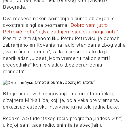
jedan od osnivača Elektronskog studija Radio
Beograda.
Dva meseca nakon snimanja albuma objavljen je
dvostrani singl sa pesmama
„Dobro vam jutro
Petrović Petre“
i
„Na zadnjem sjedištu moga auta“
.
Pesmi o izmišljenom liku Petru Petroviću je odmah
zabranjeno emitovanje na radio stanicama zbog stiha
„sve u finu materinu“, za koji se smatralo da je
neprikladan „u osetljivom vremenu nakon smrti
predsednika“ koji je vladao „bez ograničenja
mandata“.
Omot albuma „Doživjeti stotu“
Bilo je negativnih reagovanja i na omot grafičkog
dizajnera Mirka Ilića, koji je, pola veka pre vremena,
prikazivao estetsku intervenciju na telu jedne bake.
Redakcija Studentskog radio programa „Indeks 202“,
u kojoj sam tada radio, snimila je specijalnu