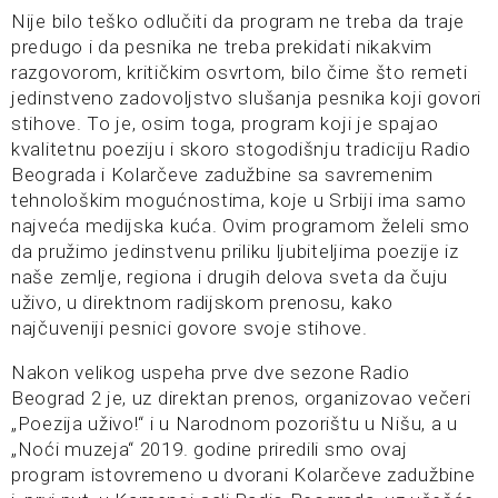
Nije bilo teško odlučiti da program ne treba da traje
predugo i da pesnika ne treba prekidati nikakvim
razgovorom, kritičkim osvrtom, bilo čime što remeti
jedinstveno zadovoljstvo slušanja pesnika koji govori
stihove. To je, osim toga, program koji je spajao
kvalitetnu poeziju i skoro stogodišnju tradiciju Radio
Beograda i Kolarčeve zadužbine sa savremenim
tehnološkim mogućnostima, koje u Srbiji ima samo
najveća medijska kuća. Ovim programom želeli smo
da pružimo jedinstvenu priliku ljubiteljima poezije iz
naše zemlje, regiona i drugih delova sveta da čuju
uživo, u direktnom radijskom prenosu, kako
najčuveniji pesnici govore svoje stihove.
Nakon velikog uspeha prve dve sezone Radio
Beograd 2 je, uz direktan prenos, organizovao večeri
„Poezija uživo!“ i u Narodnom pozorištu u Nišu, a u
„Noći muzeja“ 2019. godine priredili smo ovaj
program istovremeno u dvorani Kolarčeve zadužbine