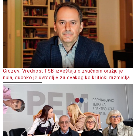
Grozev: Vrednost FSB izveštaja o zvučnom oružju je
nula, duboko je uvredljiv za svakog ko kritički razmišlja