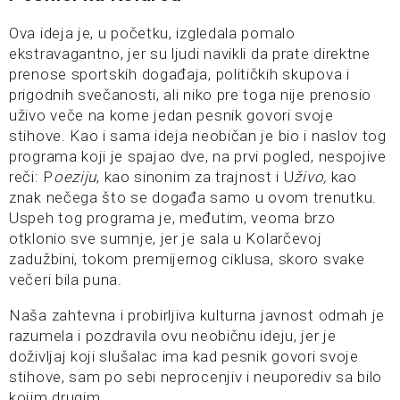
Ova ideja je, u početku, izgledala pomalo
ekstravagantno, jer su ljudi navikli da prate direktne
prenose sportskih događaja, političkih skupova i
prigodnih svečanosti, ali niko pre toga nije prenosio
uživo veče na kome jedan pesnik govori svoje
stihove. Kao i sama ideja neobičan je bio i naslov tog
programa koji je spajao dve, na prvi pogled, nespojive
reči: P
oeziju
, kao sinonim za trajnost i U
živo,
kao
znak nečega što se događa samo u ovom trenutku.
Uspeh tog programa je, međutim, veoma brzo
otklonio sve sumnje, jer je sala u Kolarčevoj
zadužbini, tokom premijernog ciklusa, skoro svake
večeri bila puna.
Naša zahtevna i probirljiva kulturna javnost odmah je
razumela i pozdravila ovu neobičnu ideju, jer je
doživljaj koji slušalac ima kad pesnik govori svoje
stihove, sam po sebi neprocenjiv i neuporediv sa bilo
kojim drugim.