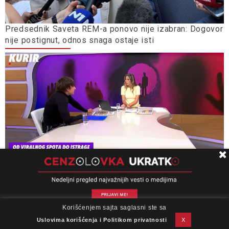
Predsednik Saveta REM-a ponovo nije izabran: Dogovor
nije postignut, odnos snaga ostaje isti
Skandalizovanje s predumišljajem
Korišćenjem sajta saglasni ste sa
O nama
Impresum
Podrška
Kontakt
Newsletter
Uslovi korišćenja
Uslovima korišćenja i Politikom privatnosti
X