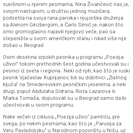
suvišnom u njenim pesmama, Nina Živančević nas je,
svojim nastupom, u društvu jednog muzičara,
podsetila na svoja rana pariska i njujorška druženja
sa Alenom Ginzbergom, a Čarls Simić je, nakon što
smo gromoglasno najavili njegovo veče, pao sa
stepeništa u svom američkom stanu i nikad više nije
došao u Beograd.
Osim desetina srpskih pesnika u programu „Poezija
uživo!“ tokom prethodnih šest godina učestvovali su i
pesnici iz sveta i regiona. Neki od njih, kao što je ruski
pesnik Vjačeslav Kuprijanov, bili su dobitnici „Zlatnog
ključa“ na Smederevskim pesničkim jesenima, a neki
drugi, poput Abdulaha Sidrana, Rista Lazarova ili
Marka Tomaša, doputovali su u Beograd samo da bi
učestvovali u ovom programu.
Neke večeri iz ciklusa „Poezija uživo“ pamtiću, pre
svega, po nekim pesmama, kao što je „Parusija za
Veru Pavladoljsku“ u Narodnom pozorištu u Nišu, uz