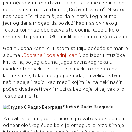
jednočasovnu reportažu, u kojoj su zabeleženi brojni
detalji sa snimanja albuma „Doživjeti stotu“. Niko od
nas tada nije ni pomišljao da bi naziv tog albuma
jednog dana mogao da posluži kao naslov nekog
teksta kojim se obeležava sto godina kuće u kojoj
smo svi, te jeseni 1980, mislili da radimo nešto važno.
Godinu dana kasnije u istom studiju počeće snimanje
albuma
„Odbrana i poslednji dani“
, po izboru muzičke
kritike najboljeg albuma jugoslovenskog roka u
dvadesetom veku. Studio 6 je uvek bio mesto na
kome su se, tokom dugog perioda, na veličanstven
način spajali radio, kao medij kojim je, na neki način,
počeo dvadeseti vek i muzika bez koje bi taj vek bilo
teško zamisliti.
Studio 6 Radio Beograda
Za ovih stotinu godina radio je prevalio kolosalan put
od tehnološkog čuda koje je omogućilo brzo širenje
informacija i ideja, do medija koji više nije toliko