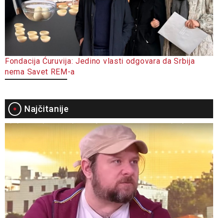
Fondacija Ćuruvija: Jedino vlasti odgovara da Srbija
nema Savet REM-a
Najčitanije