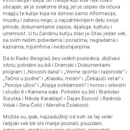
uticajan, ali je svakome drag, jer je uspeo da očuva
magiju te kutije koja ne donosi samo informacije,
muziku i zabavu nego, u najzahtevnijem delu svoje
prirode, dokumentarne zapise, dijaloge, kulturu i
umetnost. U tu čarobnu kutiju stao je čitav jedan vek,
sa svim našim pobedama i porazima, nagradama i
kaznama, trijumfima i nedostajanjima.
Da bi Radio Beograd, bez velikih posledica,
doživeo
stotu,
potrebni su bili i Dramski i Dokumentarni
program i „Novosti dana“ i „Vreme sporta i razonode“ i
„Tačno u podne“ i „Klasiku, molim“ i „Čekajući vetar“ i
„Poezija uživo“ i „Knjiga solidarnosti“ i horovi i orkestri
i studio 6 i Kamena sala. Potrebni su bili i Branislav
Surutka i Nikola Karaklajić i Dejan Đurović i Radmila
Vidak i Dina Čolić i Mersiha Čolaković.
Možda su, ipak, najzaslužniji od svih za taj veliki
radijski vek bili oni manje poznati, pouzdani,
odgovorni, marljivi novinari, muzičari, snimatelji,