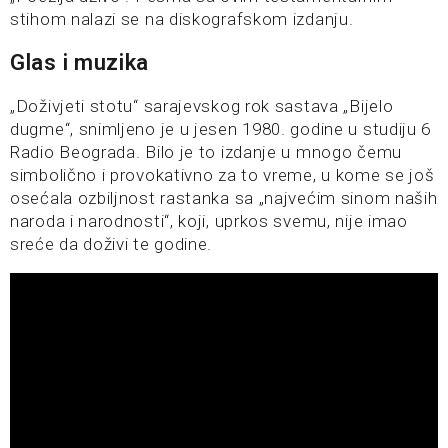
stihom nalazi se na diskografskom izdanju.
Glas i muzika
„Doživjeti stotu“ sarajevskog rok sastava „Bijelo
dugme“, snimljeno je u jesen 1980. godine u studiju 6
Radio Beograda. Bilo je to izdanje u mnogo čemu
simbolično i provokativno za to vreme, u kome se još
osećala ozbiljnost rastanka sa „najvećim sinom naših
naroda i narodnosti“, koji, uprkos svemu, nije imao
sreće da doživi te godine.