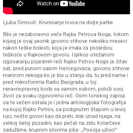
Ljuba Simović: Krunisanje lovca na divlje patke
Bilo je nezaboravno veče Rajka Petrova Noga, tokom
kojeg je ovaj pesnik govorio stihove nekoliko meseci
nakon teške bolesti, koja je imala za posledicu
teškoće u Rajkovom govoru. Uprkos otežanom
izgovaranju pojedinih reči Rajko Petrov Nogo je čitav
sat, pred punom salom Hercegovaca, govorio stihove
manirom nekoga ko je bio u stanju da, tu pred nama i
pred mikrofonima Radio Beograda, u toj
neravnopravnoj borbi sa samim sobom, položi svoj
život za svaku izgovorenu reč. Osim tonskog zapisa
sa te večeri ostala je i jedna antologijska fotografija
na kojoj Rajko Petrov, sa podignutim štapom u levoj
ruci, nešto govori kao da preti, dok iznad njega, na
velikoj beloj pozadini, kao pečat na zidu Kolarčeve
zadužbine, krupnim slovima piše: „Poezija uživo!“