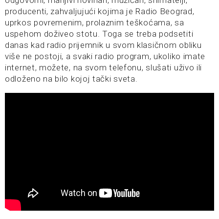
producenti, zahvaljujući kojima je Radio Beograd,
uprkos povremenim, prolaznim teškoćama, sa
uspehom doživeo stotu. Toga se treba podsetiti
danas kad radio prijemnik u svom klasičnom obliku
više ne postoji, a svaki radio program, ukoliko imate
internet, možete, na svom telefonu, slušati uživo ili
odloženo na bilo kojoj tački sveta.