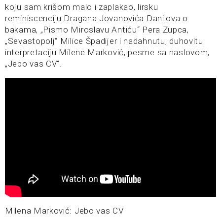
koju sam krišom malo i zaplakao, lirsku
reminiscenciju Dragana Jovanovića Danilova o
bakama, „Pismo Miroslavu Antiću“ Pera Zupca,
„Sevastopolj“ Milice Špadijer i nadahnutu, duhovitu
interpretaciju Milene Marković, pesme sa naslovom,
„Jebo vas CV“.
Milena Marković: Jebo vas CV