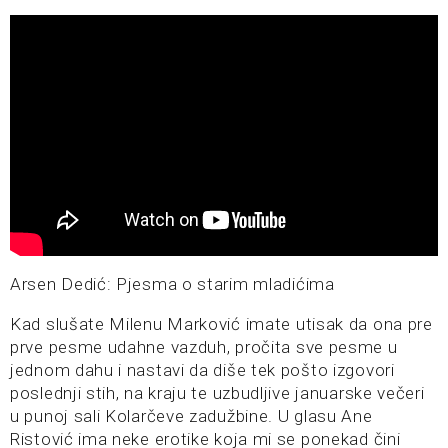
Arsen Dedić: Pjesma o starim mladićima
Kad slušate Milenu Marković imate utisak da ona pre
prve pesme udahne vazduh, pročita sve pesme u
jednom dahu i nastavi da diše tek pošto izgovori
poslednji stih, na kraju te uzbudljive januarske večeri
u punoj sali Kolarčeve zadužbine. U glasu Ane
Ristović ima neke erotike koja mi se ponekad čini