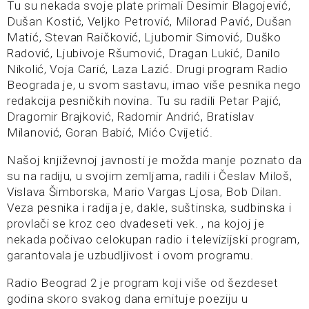
Tu su nekada svoje plate primali Desimir Blagojević,
Dušan Kostić, Veljko Petrović, Milorad Pavić, Dušan
Matić, Stevan Raičković, Ljubomir Simović, Duško
Radović, Ljubivoje Ršumović, Dragan Lukić, Danilo
Nikolić, Voja Carić, Laza Lazić. Drugi program Radio
Beograda je, u svom sastavu, imao više pesnika nego
redakcija pesničkih novina. Tu su radili Petar Pajić,
Dragomir Brajković, Radomir Andrić, Bratislav
Milanović, Goran Babić, Mićo Cvijetić.
Našoj književnoj javnosti je možda manje poznato da
su na radiju, u svojim zemljama, radili i Česlav Miloš,
Vislava Šimborska, Mario Vargas Ljosa, Bob Dilan.
Veza pesnika i radija je, dakle, suštinska, sudbinska i
provlači se kroz ceo dvadeseti vek. , na kojoj je
nekada počivao celokupan radio i televizijski program,
garantovala je uzbudljivost i ovom programu.
Radio Beograd 2 je program koji više od šezdeset
godina skoro svakog dana emituje poeziju u