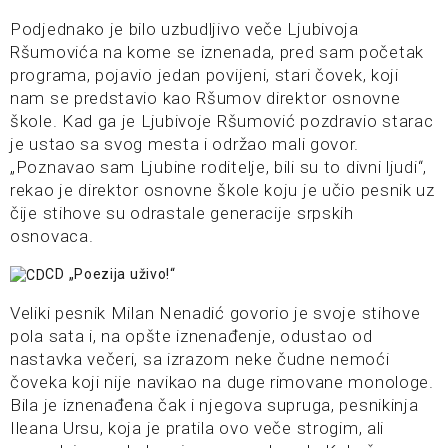
Podjednako je bilo uzbudljivo veče Ljubivoja
Ršumovića na kome se iznenada, pred sam početak
programa, pojavio jedan povijeni, stari čovek, koji
nam se predstavio kao Ršumov direktor osnovne
škole. Kad ga je Ljubivoje Ršumović pozdravio starac
je ustao sa svog mesta i održao mali govor.
„Poznavao sam Ljubine roditelje, bili su to divni ljudi“,
rekao je direktor osnovne škole koju je učio pesnik uz
čije stihove su odrastale generacije srpskih
osnovaca.
CD „Poezija uživo!“
Veliki pesnik Milan Nenadić govorio je svoje stihove
pola sata i, na opšte iznenađenje, odustao od
nastavka večeri, sa izrazom neke čudne nemoći
čoveka koji nije navikao na duge rimovane monologe.
Bila je iznenađena čak i njegova supruga, pesnikinja
Ileana Ursu, koja je pratila ovo veče strogim, ali