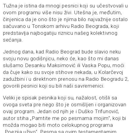
Tužna je istina da mnogi pesnici koji su učestvovali u
ovom programu više nisu živi. Utešna je, međutim,
činjenica da je ono što je njima bilo najvažnije ostalo
sačuvano u Tonskom arhivu Radio Beograda, koji
predstavlja najbogatiju riznicu našeg kolektivnog
sećanja.
Jednog dana, kad Radio Beograd bude slavio neku
svoju novu godišnjicu, neko će, kao što mi danas
slušamo Desanku Maksimović ili Vaska Popu, moći
da čuje kako su svoje stihove nekada, u Kolarčevoj
zadužbini i u direktnom prenosu na Radio Beogradu 2,
govorili pesnici koji su bili naši savremenici.
Veliki je spisak pesnika koji su, nažalost, otišli sa
ovoga sveta pre nego što je osmišljen i organizovan
ovaj program. Jedan od njih je i Duško Trifunović,
autor stiha „Pamtite me po pesmama mojim“, koji bi
možda mogao biti moto celokupnog programa
„Poezija uživo“. Pesma sa ovim testamentarnim