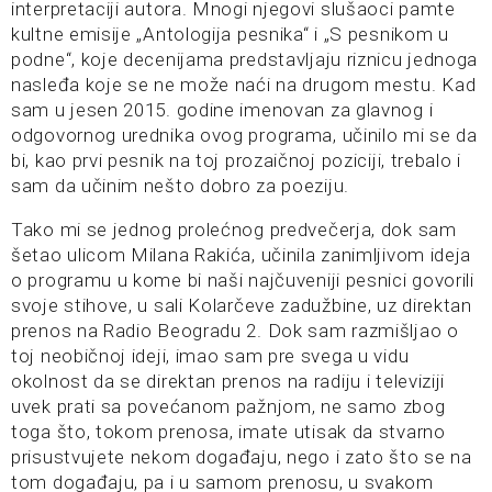
interpretaciji autora. Mnogi njegovi slušaoci pamte
kultne emisije „Antologija pesnika“ i „S pesnikom u
podne“, koje decenijama predstavljaju riznicu jednoga
nasleđa koje se ne može naći na drugom mestu. Kad
sam u jesen 2015. godine imenovan za glavnog i
odgovornog urednika ovog programa, učinilo mi se da
bi, kao prvi pesnik na toj prozaičnoj poziciji, trebalo i
sam da učinim nešto dobro za poeziju.
Tako mi se jednog prolećnog predvečerja, dok sam
šetao ulicom Milana Rakića, učinila zanimljivom ideja
o programu u kome bi naši najčuveniji pesnici govorili
svoje stihove, u sali Kolarčeve zadužbine, uz direktan
prenos na Radio Beogradu 2. Dok sam razmišljao o
toj neobičnoj ideji, imao sam pre svega u vidu
okolnost da se direktan prenos na radiju i televiziji
uvek prati sa povećanom pažnjom, ne samo zbog
toga što, tokom prenosa, imate utisak da stvarno
prisustvujete nekom događaju, nego i zato što se na
tom događaju, pa i u samom prenosu, u svakom