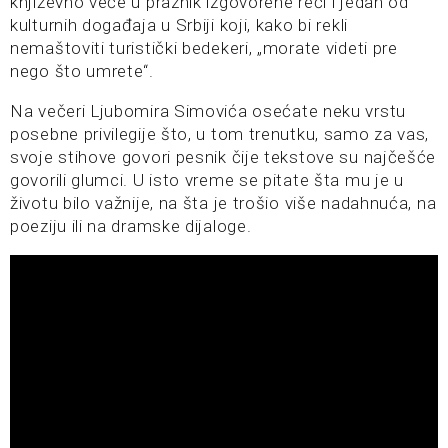
književno veče u praznik izgovorene reči i jedan od
kulturnih događaja u Srbiji koji, kako bi rekli
nemaštoviti turistički bedekeri, „morate videti pre
nego što umrete“.
Na večeri Ljubomira Simovića osećate neku vrstu
posebne privilegije što, u tom trenutku, samo za vas,
svoje stihove govori pesnik čije tekstove su najčešće
govorili glumci. U isto vreme se pitate šta mu je u
životu bilo važnije, na šta je trošio više nadahnuća, na
poeziju ili na dramske dijaloge.