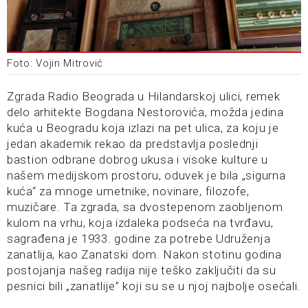
Foto: Vojin Mitrović
Zgrada Radio Beograda u Hilandarskoj ulici, remek
delo arhitekte Bogdana Nestorovića, možda jedina
kuća u Beogradu koja izlazi na pet ulica, za koju je
jedan akademik rekao da predstavlja poslednji
bastion odbrane dobrog ukusa i visoke kulture u
našem medijskom prostoru, oduvek je bila „sigurna
kuća“ za mnoge umetnike, novinare, filozofe,
muzičare. Ta zgrada, sa dvostepenom zaobljenom
kulom na vrhu, koja izdaleka podseća na tvrđavu,
sagrađena je 1933. godine za potrebe Udruženja
zanatlija, kao Zanatski dom. Nakon stotinu godina
postojanja našeg radija nije teško zaključiti da su
pesnici bili „zanatlije” koji su se u njoj najbolje osećali.