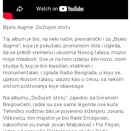
Bijelo dugme: Doživjeti stotu
Taj album je bio, na neki način, prevratnički i za „Bijelo
dugme“, koje je pokušalo, promenom stila i izgleda,
da se približi vremenu i ukusima Novog talasa, muzici
moje mladosti. Sve je na tom izdanju bilo novo, osim
studija 6, koji je bio klasičan, etabliran i
monumentalan, i zgrade Radio Beograda, u koju se,
uprkos Novom talasu, ulazilo kao u crkvu, sa nekom
vrstom poštovanja koje obavezuje.
Na albumu „Doživjeti stotu“, zajedno sa Goranom
Bregovićem, radile su sve same legende ove kuće.
Tehničko vođstvo bilo je povereno inženjeru Jovanu
Viškoviću, ton majstor je bio Rade Ercegovac,
saksofone su svirali Jovan Maljoković i Pol Pinjon,