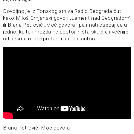
Dovoljno je iz Tonskog arhiva Radio Beograda čuti
kako Miloš Crnjanski govori „Lament nad Beogradom“
ili Brana Petrović „Moć govora“, pa imati osećaj da u
jednoj kulturi možda ne postoji ništa skuplje i večnije
od pesme u interpretaciji njenog autora.
Brana Petrović: Moć govora