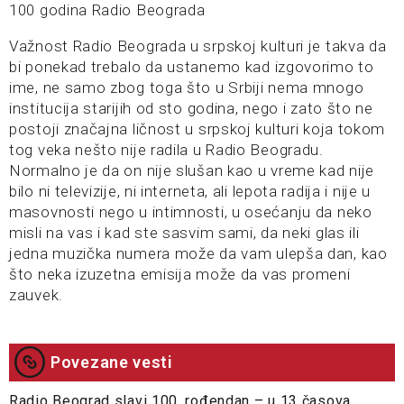
100 godina Radio Beograda
Važnost Radio Beograda u srpskoj kulturi je takva da
bi ponekad trebalo da ustanemo kad izgovorimo to
ime, ne samo zbog toga što u Srbiji nema mnogo
institucija starijih od sto godina, nego i zato što ne
postoji značajna ličnost u srpskoj kulturi koja tokom
tog veka nešto nije radila u Radio Beogradu.
Normalno je da on nije slušan kao u vreme kad nije
bilo ni televizije, ni interneta, ali lepota radija i nije u
masovnosti nego u intimnosti, u osećanju da neko
misli na vas i kad ste sasvim sami, da neki glas ili
jedna muzička numera može da vam ulepša dan, kao
što neka izuzetna emisija može da vas promeni
zauvek.
Povezane vesti
Radio Beograd slavi 100. rođendan – u 13 časova