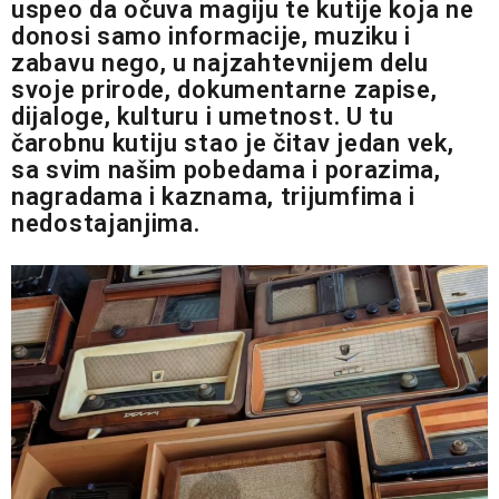
uspeo da očuva magiju te kutije koja ne
donosi samo informacije, muziku i
zabavu nego, u najzahtevnijem delu
svoje prirode, dokumentarne zapise,
dijaloge, kulturu i umetnost. U tu
čarobnu kutiju stao je čitav jedan vek,
sa svim našim pobedama i porazima,
nagradama i kaznama, trijumfima i
nedostajanjima.