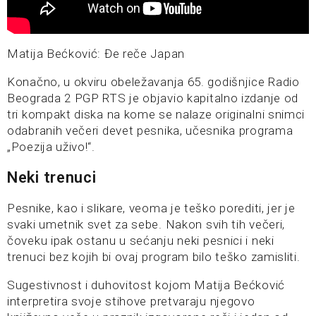
Matija Bećković: Đe reče Japan
Konačno, u okviru obeležavanja 65. godišnjice Radio
Beograda 2 PGP RTS je objavio kapitalno izdanje od
tri kompakt diska na kome se nalaze originalni snimci
odabranih večeri devet pesnika, učesnika programa
„Poezija uživo!“.
Neki trenuci
Pesnike, kao i slikare, veoma je teško porediti, jer je
svaki umetnik svet za sebe. Nakon svih tih večeri,
čoveku ipak ostanu u sećanju neki pesnici i neki
trenuci bez kojih bi ovaj program bilo teško zamisliti.
Sugestivnost i duhovitost kojom Matija Bećković
interpretira svoje stihove pretvaraju njegovo