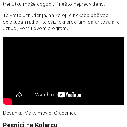
trenutku može dogoditi i nešto nepredviđeno.
Ta vrsta uzbuđenja, na kojoj je nekada počivao
celokupan radio i televizijski program, garantovala je
uzbudljivost i ovom programu.
Desanka Maksimović: Gračanica
Pesnici na Kolarcu