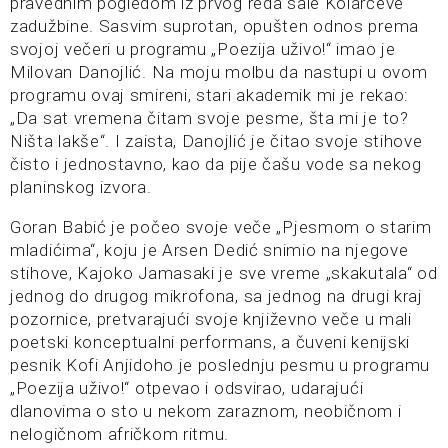
pravednim pogledom iz prvog reda sale Kolarčeve
zadužbine. Sasvim suprotan, opušten odnos prema
svojoj večeri u programu „Poezija uživo!“ imao je
Milovan Danojlić. Na moju molbu da nastupi u ovom
programu ovaj smireni, stari akademik mi je rekao:
„Da sat vremena čitam svoje pesme, šta mi je to?
Ništa lakše“. I zaista, Danojlić je čitao svoje stihove
čisto i jednostavno, kao da pije čašu vode sa nekog
planinskog izvora.
Goran Babić je počeo svoje veče „Pjesmom o starim
mladićima“, koju je Arsen Dedić snimio na njegove
stihove, Kajoko Jamasaki je sve vreme „skakutala“ od
jednog do drugog mikrofona, sa jednog na drugi kraj
pozornice, pretvarajući svoje književno veče u mali
poetski konceptualni performans, a čuveni kenijski
pesnik Kofi Anjidoho je poslednju pesmu u programu
„Poezija uživo!“ otpevao i odsvirao, udarajući
dlanovima o sto u nekom zaraznom, neobičnom i
nelogičnom afričkom ritmu.