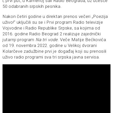
i, prvi put, u Kamenoj sali Radio Beograda, uz učešće
50 odabranih srpskih pesnika.
Nakon četiri godine u direktan prenos večeri „Poezija
uživo!“ uključili su se i Prvi program Radio televizije
Vojvodine i Radio Republike Srpske, sa kojima od
2016. godine Radio Beograd 2 realizuje zajednički
jutarnji program
Na tri vode
. Veče Matije Bećkovića
od 19. novembra 2022. godine u Velikoj dvorani
Kolarčeve zadužbine prvi je događaj koji su prenosili
uživo radio programi sva tri srpska javna servisa.