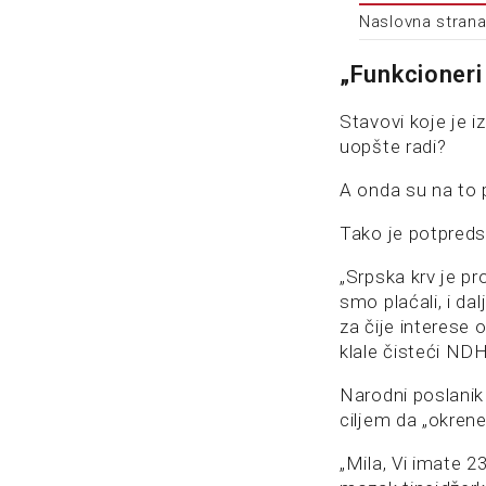
Naslovna strana
„Funkcioneri 
Stavovi koje je i
uopšte radi?
A onda su na to 
Tako je potpreds
„Srpska krv je pr
smo plaćali, i da
za čije interese 
klale čisteći NDH
Narodni poslani
ciljem da „okrene 
„Mila, Vi imate 23