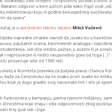
e, usukavaju Vaši omiljeni Tompsonovi ustaški stihovi, 
e Bakarec odgovor u kom potom piše kako Pajić vodi „vi
šku indoktrinaciju koju ni godine bezuspešnog suočavan
im da speru”.
slučaj je u
autorskom tekstu objavio
Miloš Vučević
.
Srpske napredne stranke navodi da „svako ko u haotičnom
avova, paušalnih ocena, besmislenih analogija i nepotkre
studentkinje, vidi išta vredno pažnje, u suštini ili je pora
k i neprosvećen ili nešto neuporedivo gore od toga (…)” 
kstu posvećuje više od 1500 reči.
dvokatica Komiteta pravnika za ljudska prava i članica Ko
, kaže za Cenzolovku da će ovako proći svako ko kritik
štvu koje je dugo gradilo svoj nacionalni mit i vrlo je spr
nih funkcionera u kampanju, prema njenom mišljenju, samo
i o ličnostima koje imaju i više odgovornosti zbog pozicija
eći broj ljudi vidi i čuje.