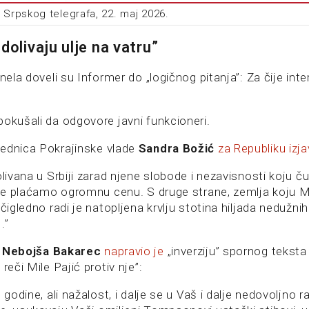
 Srpskog telegrafa, 22. maj 2026.
dolivaju ulje na vatru”
znela doveli su Informer do „logičnog pitanja”: Za čije int
pokušali da odgovore javni funkcioneri.
ednica Pokrajinske vlade
Sandra Božić
za Republiku izja
olivana u Srbiji zarad njene slobode i nezavisnosti koju č
lje plaćamo ogromnu cenu. S druge strane, zemlja koju Mila
očigledno radi je natopljena krvlju stotina hiljada nedužni
.”
k
Nebojša Bakarec
napravio je
„inverziju” spornog teksta „
reči Mile Pajić protiv nje”:
 godine, ali nažalost, i dalje se u Vaš i dalje nedovoljno r