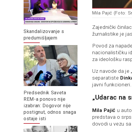
Mila Pajić (Foto: 
Zajednički činila
Skandalizovanje s
žurnalistike je j
predumišljajem
Povod za napade
nacionalističku i
za ideološku ras
Uz navode da je „t
separatiste
Dink
javni funkcioneri.
Predsednik Saveta
„Udarac na s
REM-a ponovo nije
izabran: Dogovor nije
Mila Pajić
u autor
postignut, odnos snaga
predstava o srps
ostaje isti
dovodi u vezu sa