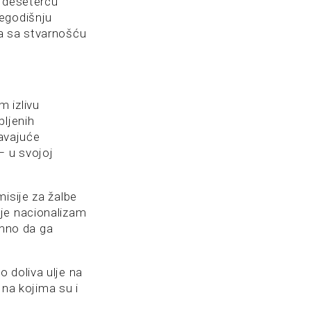
u desetercu
šegodišnju
ja sa stvarnošću
 izlivu
pljenih
žavajuće
– u svojoj
misije za žalbe
uje nacionalizam
emno da ga
 doliva ulje na
 na kojima su i