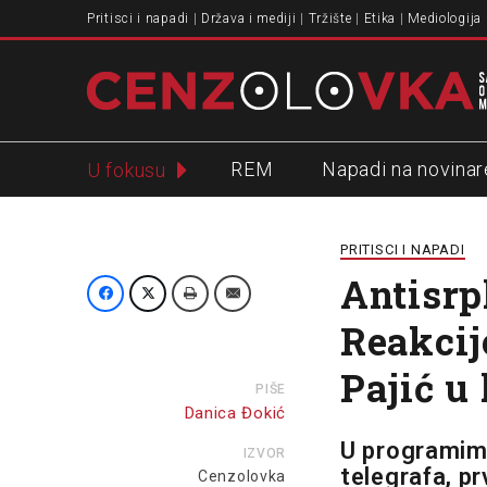
Pritisci i napadi
Država i mediji
Tržište
Etika
Mediologija
REM
Napadi na novinar
U fokusu
Slavko Ćuruvija
PRITISCI I NAPADI
Antisrpk
Reakcije
Pajić u
PIŠE
Danica Đokić
U programima
IZVOR
telegrafa, p
Cenzolovka