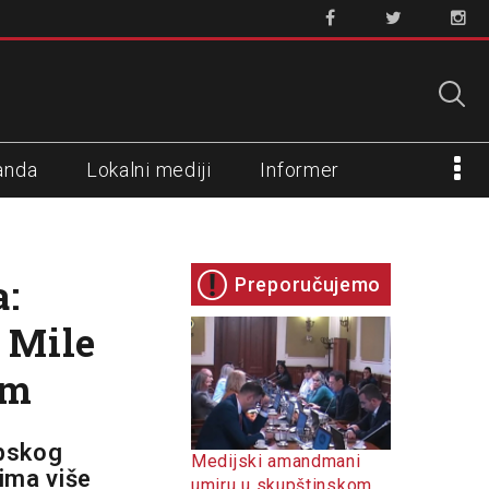
anda
Lokalni mediji
Informer
a:
Preporučujemo
t Mile
am
rpskog
Medijski amandmani
ima više
umiru u skupštinskom