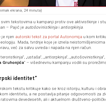
Snimak ekrana, 24 minuta)
c svim tekstovima u kampanji protiv ove aktivistkinje i st
asan – Pajić je
autošovinistkinja
i
antisrpkinja
.
 je njen
autorski tekst za portal Autonomija
u kom kritik
deologiju. Mada, tvrdnje koje je iznela neistomišljenicima
pravu, već za salvu uvreda i napada na njen račun.
eroristkinja”, „ustaša”, „antisrpkinja”, „autošovinistkinja”
a Gruhonjića
” – višednevnu kampanju vodili su prorežimski
rpski identitet”
skom tekstu kritikuje kako se kroz istoriju, kulturu i obr
kom identitetu, a ne postavlja pitanje odgovornosti za zl
 ratovima devedesetih, ali i aktuelnom društveno-politič