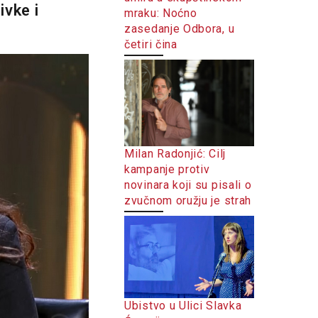
ivke i
mraku: Noćno
zasedanje Odbora, u
četiri čina
Milan Radonjić: Cilj
kampanje protiv
novinara koji su pisali o
zvučnom oružju je strah
Ubistvo u Ulici Slavka