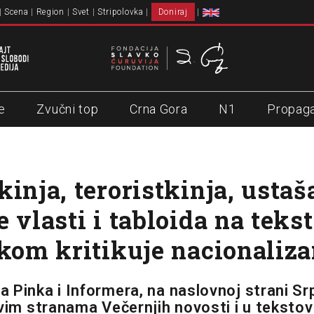
Scena
Region
Svet
Stripolovka
Doniraj
e
Zvučni top
Crna Gora
N1
Propag
inja, teroristkinja, ustaš
 vlasti i tabloida na teks
 kom kritikuje nacionaliz
 Pinka i Informera, na naslovnoj strani S
rvim stranama Večernjih novosti i u tekstov