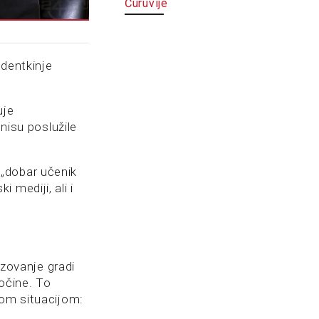
Ćuruvije
udentkinje
uje
 nisu poslužile
, „dobar učenik
 mediji, ali i
azovanje gradi
očine. To
kom situacijom: