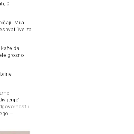
ih, 0
bičaji: Mila
eshvatljive za
ć kaže da
dele grozno
brine
euzme
vljenje’ i
dgovornost i
nego –