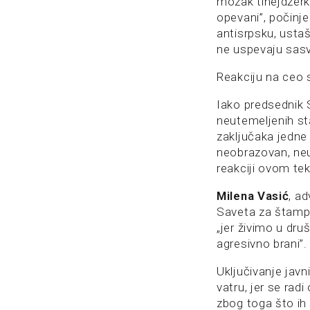
mozak tinejdžerk
opevani”, počinj
antisrpsku, usta
ne uspevaju sasv
Reakciju na ceo 
Iako predsednik 
neutemeljenih st
zaključaka jedne 
neobrazovan, neu
reakciji ovom te
Milena Vasić
, a
Saveta za štampu
„jer živimo u dru
agresivno brani”.
Uključivanje jav
vatru, jer se rad
zbog toga što ih v