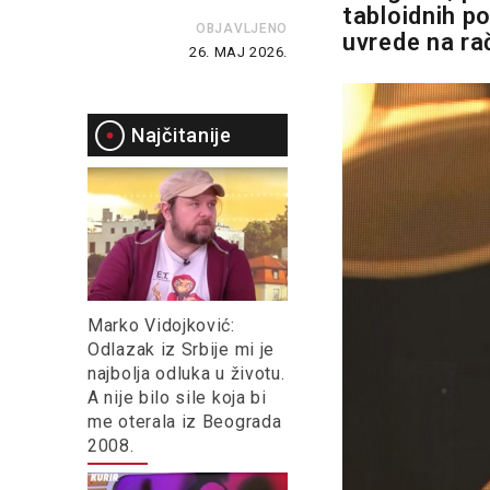
tabloidnih po
OBJAVLJENO
uvrede na rač
26. MAJ 2026.
Najčitanije
Marko Vidojković:
Odlazak iz Srbije mi je
najbolja odluka u životu.
A nije bilo sile koja bi
me oterala iz Beograda
2008.