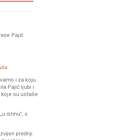
erese Pajić
vila
:
uvamo i za koju
 Pajić ljubi i
h koje su ustaše
u istinu”, s
azvijen prednji