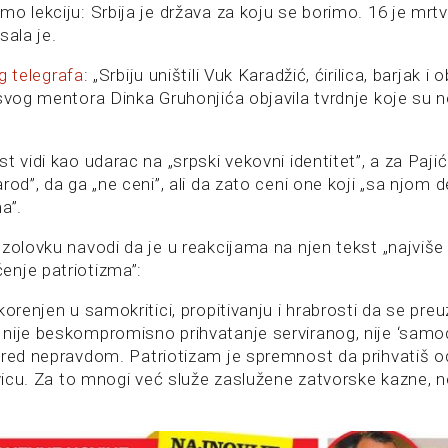
o lekciju: Srbija je država za koju se borimo. 16 je mrtv
sala je.
 telegrafa
: „Srbiju uništili Vuk Karadžić, ćirilica, barjak i o
svog mentora Dinka Gruhonjića objavila tvrdnje koje su n
t vidi kao udarac na „srpski vekovni identitet”, a za Paji
rod”, da ga „ne ceni”, ali da zato ceni one koji „sa njom 
a”.
zolovku navodi da je u reakcijama na njen tekst „najviše 
nje patriotizma”:
korenjen u samokritici, propitivanju i hrabrosti da se pr
nije beskompromisno prihvatanje serviranog, nije ‘samodi
pred nepravdom. Patriotizam je spremnost da prihvatiš o
ivicu. Za to mnogi već služe zaslužene zatvorske kazne, 