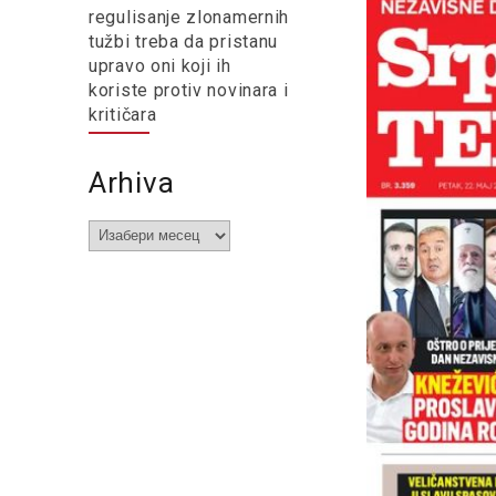
regulisanje zlonamernih
tužbi treba da pristanu
upravo oni koji ih
koriste protiv novinara i
kritičara
Arhiva
Arhiva