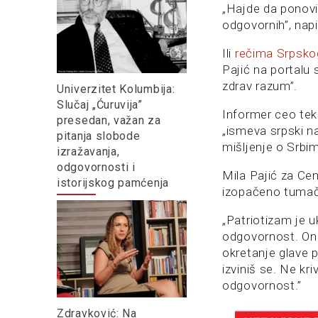
„Hajde da ponovim
odgovornih”, napi
Ili
rečima Srpskog
Pajić na portalu 
zdrav razum”.
Univerzitet Kolumbija:
Slučaj „Ćuruvija”
Informer ceo teks
presedan, važan za
„ismeva srpski na
pitanja slobode
mišljenje o Srbim
izražavanja,
odgovornosti i
Mila Pajić za Cen
istorijskog pamćenja
izopačeno tumače
„Patriotizam je u
odgovornost. On 
okretanje glave 
izviniš se. Ne kr
odgovornost.”
Zdravković: Na