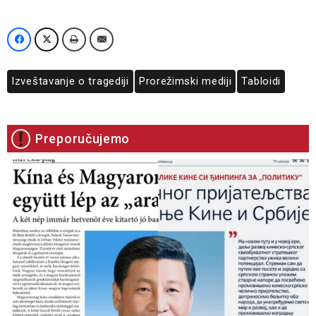
Izveštavanje o tragediji
Prorežimski mediji
Tabloidi
Preporučujemo