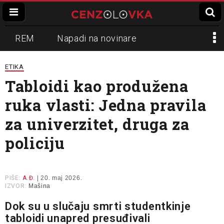
REM
Napadi na novinare
Zvučni top
Crna Gora
N1
ETIKA
Tabloidi kao produžena
Propaganda
Lokalni mediji
ruka vlasti: Jedna pravila
Informer
Slavko Ćuruvija
za univerzitet, druga za
policiju
PIŠE:
A.Đ.
| 20. maj 2026.
IZVOR:
Mašina
Dok su u slučaju smrti studentkinje
tabloidi unapred presuđivali