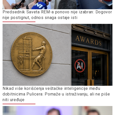
Predsednik Saveta REM-a ponovo nije izabran: Dogovor
nije postignut, odnos snaga ostaje isti
Nikad više korišćenja veštačke inteligencije među
dobitnicima Pulicera: Pomaže u istraživanju, ali ne piše
niti uređuje