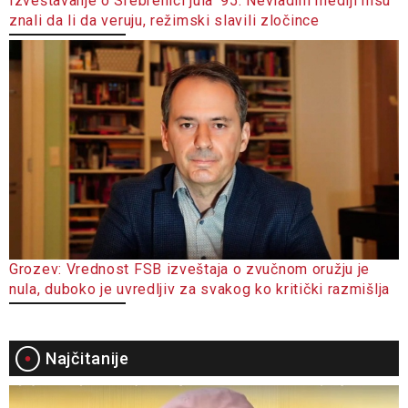
Izveštavanje o Srebrenici jula '95: Nevladini mediji nisu
znali da li da veruju, režimski slavili zločince
Grozev: Vrednost FSB izveštaja o zvučnom oružju je
nula, duboko je uvredljiv za svakog ko kritički razmišlja
Najčitanije