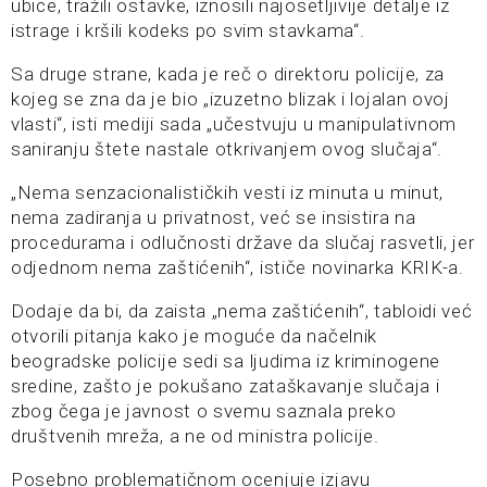
ubice, tražili ostavke, iznosili najosetljivije detalje iz
istrage i kršili kodeks po svim stavkama“.
Sa druge strane, kada je reč o direktoru policije, za
kojeg se zna da je bio „izuzetno blizak i lojalan ovoj
vlasti“, isti mediji sada „učestvuju u manipulativnom
saniranju štete nastale otkrivanjem ovog slučaja“.
„Nema senzacionalističkih vesti iz minuta u minut,
nema zadiranja u privatnost, već se insistira na
procedurama i odlučnosti države da slučaj rasvetli, jer
odjednom nema zaštićenih“, ističe novinarka KRIK-a.
Dodaje da bi, da zaista „nema zaštićenih“, tabloidi već
otvorili pitanja kako je moguće da načelnik
beogradske policije sedi sa ljudima iz kriminogene
sredine, zašto je pokušano zataškavanje slučaja i
zbog čega je javnost o svemu saznala preko
društvenih mreža, a ne od ministra policije.
Posebno problematičnom ocenjuje izjavu