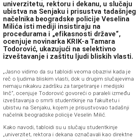
univerzitetu, rektoru i dekanu, u slučaju
ubistva na Senjaku i prisustva tadašnjeg
načelnika beogradske policije Veselina
Milića isti mediji insistiraju na
procedurama i „efikasnosti države“,
ocenjuje novinarka KRIK-a Tamara
Todorović, ukazujući na selektivno
izveštavanje i zaštitu ljudi bliskih vlasti.
„Jasno vidimo da su tabloidi veoma obazrivi kada je
reč o ljudima bliskim vlasti, dok u drugim slučajevima
nemaju nikakvu zadršku za targetiranje i medijski
linč“, ocenjuje Todorović govoreći o paraleli između
izveštavanja o smrti studentkinje na fakultetu i
ubistvu na Senjaku, kojem je prisustvovao tadašnji
načelnik beogradske policije Veselin Milić.
Kako navodi, tabloidi su u slučaju studentkinje
„univerzitet, rektora i dekana označavali kao direktne