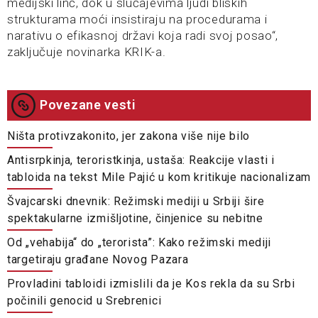
medijski linč, dok u slučajevima ljudi bliskih
strukturama moći insistiraju na procedurama i
narativu o efikasnoj državi koja radi svoj posao“,
zaključuje novinarka KRIK-a.
Povezane vesti
Ništa protivzakonito, jer zakona više nije bilo
Antisrpkinja, teroristkinja, ustaša: Reakcije vlasti i
tabloida na tekst Mile Pajić u kom kritikuje nacionalizam
Švajcarski dnevnik: Režimski mediji u Srbiji šire
spektakularne izmišljotine, činjenice su nebitne
Od „vehabija“ do „terorista”: Kako režimski mediji
targetiraju građane Novog Pazara
Provladini tabloidi izmislili da je Kos rekla da su Srbi
počinili genocid u Srebrenici