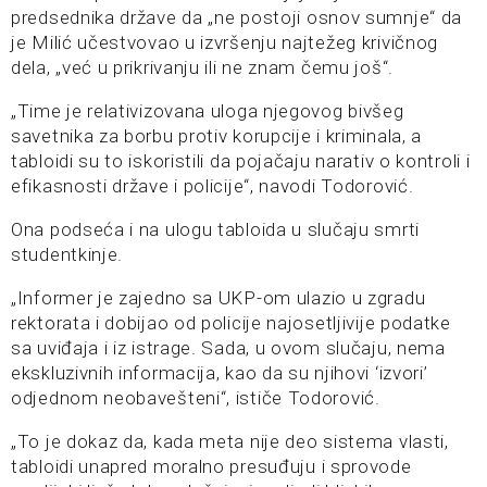
predsednika države da „ne postoji osnov sumnje“ da
je Milić učestvovao u izvršenju najtežeg krivičnog
dela, „već u prikrivanju ili ne znam čemu još“.
„Time je relativizovana uloga njegovog bivšeg
savetnika za borbu protiv korupcije i kriminala, a
tabloidi su to iskoristili da pojačaju narativ o kontroli i
efikasnosti države i policije“, navodi Todorović.
Ona podseća i na ulogu tabloida u slučaju smrti
studentkinje.
„Informer je zajedno sa UKP-om ulazio u zgradu
rektorata i dobijao od policije najosetljivije podatke
sa uviđaja i iz istrage. Sada, u ovom slučaju, nema
ekskluzivnih informacija, kao da su njihovi ‘izvori’
odjednom neobavešteni“, ističe Todorović.
„To je dokaz da, kada meta nije deo sistema vlasti,
tabloidi unapred moralno presuđuju i sprovode