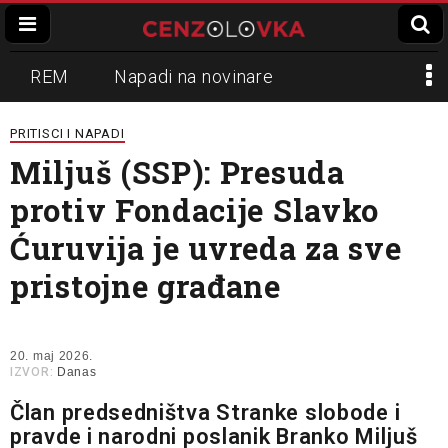
REM
Napadi na novinare
Zvučni top
Crna Gora
N1
PRITISCI I NAPADI
Miljuš (SSP): Presuda
Propaganda
Lokalni mediji
protiv Fondacije Slavko
Informer
Slavko Ćuruvija
Ćuruvija je uvreda za sve
pristojne građane
20. maj 2026.
IZVOR:
Danas
Član predsedništva Stranke slobode i
pravde i narodni poslanik Branko Miljuš