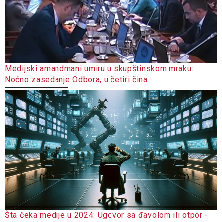
Medijski amandmani umiru u skupštinskom mraku:
Noćno zasedanje Odbora, u četiri čina
Šta čeka medije u 2024: Ugovor sa đavolom ili otpor -