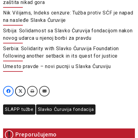
zaštita nikad gora
Nik Vilijams, Indeks cenzure: Tužba protiv SĆF je napad
na nasleđe Slavka Ćuruvije
Srbija: Solidarnost sa Slavko Ćuruvija fondacijom nakon
novog udarca u njenoj borbi za pravdu
Serbia: Solidarity with Slavko Ćuruvija Foundation
following another setback in its quest for justice
Umesto pravde – novi pucnji u Slavka Ćuruviju
SLAPP tužbe
Slavko Ćuruvija fondacija
Preporučujemo