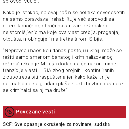
sprovodi Vučić”.
Kako je istakao, na ovaj način se politika devedesetih
ne samo opravdava i rehabilituje već sprovodi sa
ciljem konačnog obračuna sa svim režimskim
neistomišljenicima koje ova vlast prebija, proganja,
otpušta, mobinguje i maltretira širom Srbije.
“Nepravda i haos koji danas postoji u Srbiji može se
rešiti samo smenom bahatog i kriminalizovanog
režima” rekao je Miljuš i dodao da će nakon mirne
tranzicije vlasti – BIA zbog brojnih i kontinuiranih
zloupotreba biti raspuštena jer, kako kaže, „nije
normalno da se građani plaše službi bezbednosti dok
se kriminalci sa njima druže“.
Povezane vesti
SĆF: Sve opasnije okruženje za novinare, sudska