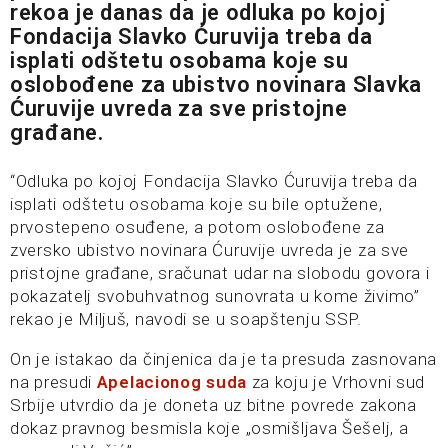
rekoa je danas da je odluka po kojoj
Fondacija Slavko Ćuruvija treba da
isplati odštetu osobama koje su
oslobođene za ubistvo novinara Slavka
Ćuruvije uvreda za sve pristojne
građane.
“Odluka po kojoj Fondacija Slavko Ćuruvija treba da
isplati odštetu osobama koje su bile optužene,
prvostepeno osuđene, a potom oslobođene za
zversko ubistvo novinara Ćuruvije uvreda je za sve
pristojne građane, sračunat udar na slobodu govora i
pokazatelj svobuhvatnog sunovrata u kome živimo”
rekao je Miljuš, navodi se u soapštenju SSP.
On je istakao da činjenica da je ta presuda zasnovana
na presudi
Apelacionog suda
za koju je Vrhovni sud
Srbije utvrdio da je doneta uz bitne povrede zakona
dokaz pravnog besmisla koje „osmišljava Šešelj, a