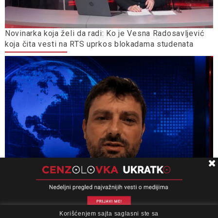
Novinarka koja želi da radi: Ko je Vesna Radosavljević
koja čita vesti na RTS uprkos blokadama studenata
Korišćenjem sajta saglasni ste sa
O nama
Impresum
Podrška
Kontakt
Newsletter
Miloš Medenica: Uputstvo za upotrebu