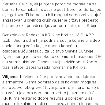
Karuana Galicije, ali je njena porodica morala da se
bori za to da nekažnjivost ne pusti korenje. Borba još
nije gotova. Ti koraci su bili mogući samo zahvaljujući
angažovanju civilnog društva, jer je država prečesto
bila prepreka pravdi i odgovornosti. Isto je i u Srbiji.
Cenzolovka: Redakcija KRIK se bori sa 13 SLAPP
tužbi. Jednu od njih je podnela sudija koja je bila deo
apelacionog veća koji je doneo konačnu,
oslobađajuću presudu za ubistvo Slavka Ćuruvije.
Njen suprug je bio visokopozicionirani funkcioner DB-
a u vreme ubistva. Danas, sudija krivičnom tužbom
traži zatvor i zabranu rada novinarima KRIK-a.
Vilijams
: Krivične tužbe protiv novinara su duboko
alarmantne. Sama pomisao da bi novinari mogli da
idu u zatvor zbog izveštavanja o informacijama koje
su već u javnom domenu izuzetno je uznemirujuća.
KRIK ima relativno dobre resurse u poređenju sa
manjim lokalnim medijima ili nezavisnim frilenserima,