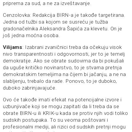
priprema za sud, a ne za izveštavanje.
Cenzolovka: Redakcija BIRN-a je takođe targetirana.
Jedna od tužbi sa kojom se susreću je tužba
gradonačelnika Aleksandra Šapića za klevetu. On je
još jedna moćna osoba.
Vilijams
: Izabrani zvaničnici treba da očekuju visok
nivo transparentnosti i odgovornosti, jer to je temelj
demokratije. Ako se obrate sudovima da bi pokušali
da uguše kritičko novinarstvo, to je stvarna pretnja
demokratskim temeljima na čijem bi jačanju, a ne na
slabljenju, trebalo da rade. Ponovo, to je duboko,
duboko zabrinjavajuće.
Ovo će takođe imati efekat na potencijalne izvore i
uzbunjivače koji se mogu zapitati da li treba da se
obrate BIRN-u ili KRIK-u kada se protiv njih vodi toliko
sudskih postupaka. To su veoma poštovani i
profesionalni mediji, ali rizici od sudskih pretnji mogu