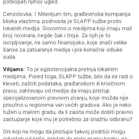
potkopati njihov ugled.
Cenzolovka: I Milenijum tim, građevinska kompanija
bliska vlastima, podnosila je SLAPP tužbe protiv
lokalnih medija. Govorimo o medijima koji imaju mali
broj novinara, negde čak i troje. Za njih je to
iscrpljivanje, ne samo finansijsko, koje znači velike
šanse za zatvaranje medija i pre konačne odluke
suda.
Vilijams
: To je egzistencijalna pretnja lokalnim
medijima. Pored toga, SLAPP tužbe, bilo da se radi o
kleveti, zaštiti podataka, građanskom ili krivičnom
pravu, zahtevaju od medija da imaju pristup
specijalizovanom pravnom znanju, koje možda nije
prisutno u regionima van većih gradova. Ako je neko
tužen u malom gradu, da li zaista može dobiti pravno
zastupanje koje mu je potrebno za snažnu odbranu?
Oni koji ne mogu da pristupe takvoj podršci mogu
odustati od priče, pristati da plate manju kaznu, pa