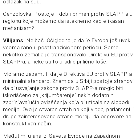
odlazak na sud.
Cenzolovka: Postoje li dobri primeri protiv SLAPP-a u
regionu koje možemo da istaknemo kao efikasan
mehanizam?
Vilijams
: Ne baš. Očigledno je da je Evropa još uvek
veoma rano u posttranzicionom periodu. Samo
nekoliko zemalja je transponovalo Direktivu EU protiv
SLAPP-a, a neke su to uradile prilično loše.
Moramo zapamtiti da je Direktiva EU protiv SLAPP-a
minimalni standard. Znam da u Srbiji postoje strahovi
da bi usvajanje zakona protiv SLAPP-a moglo biti
iskorišćeno za „krijumčarenje“ nekih dodatnih
zabrinjavajućih ovlašćenja koja bi uticala na slobodu
medija. Ovo je stvaran strah na koji vlada, parlament i
druge zainteresovane strane moraju da odgovore na
konstruktivan način.
Međutim, u analizi Saveta Evrope na Zapadnom