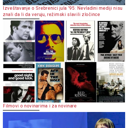
Izveštavanje o Srebrenici jula '95: Nevladini mediji nisu
znali da li da veruju, režimski slavili zločince
Filmovi o novinarima i za novinare