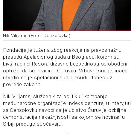
Nik Vilijams (Foto: Cenzolovka)
Fondacija je tužena zbog reakcije na pravosnažnu
presudu Apelacionog suda u Beogradu, kojom su
bivši radnici Resora državne bezbednosti oslobođeni
optužbi da su likvidirali Ćuruviju. Vrhovni sud je, inače,
utvrdio da je Apelacioni sud presudu doneo uz
povrede zakona.
Nik Vilijams, službenik za politiku i kampanje
međunarodne organizacije Indeks cenzure, u intervjuu
za Cenzolovku navodi da je ubistvo Ćuruvije ozbiljna
demonstracija nekažnjivosti sa kojom se novinari u
Srbiji predugo suočavaju.