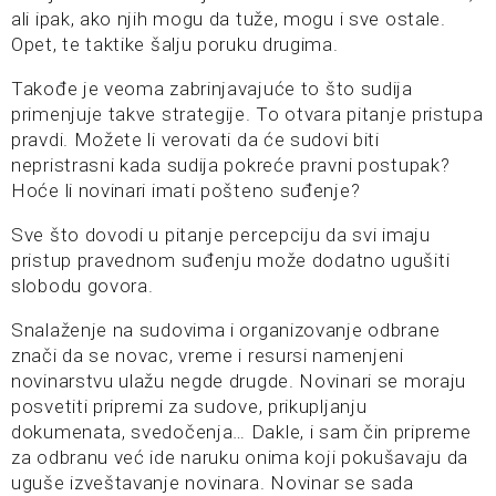
ali ipak, ako njih mogu da tuže, mogu i sve ostale.
Opet, te taktike šalju poruku drugima.
Takođe je veoma zabrinjavajuće to što sudija
primenjuje takve strategije. To otvara pitanje pristupa
pravdi. Možete li verovati da će sudovi biti
nepristrasni kada sudija pokreće pravni postupak?
Hoće li novinari imati pošteno suđenje?
Sve što dovodi u pitanje percepciju da svi imaju
pristup pravednom suđenju može dodatno ugušiti
slobodu govora.
Snalaženje na sudovima i organizovanje odbrane
znači da se novac, vreme i resursi namenjeni
novinarstvu ulažu negde drugde. Novinari se moraju
posvetiti pripremi za sudove, prikupljanju
dokumenata, svedočenja… Dakle, i sam čin pripreme
za odbranu već ide naruku onima koji pokušavaju da
uguše izveštavanje novinara. Novinar se sada