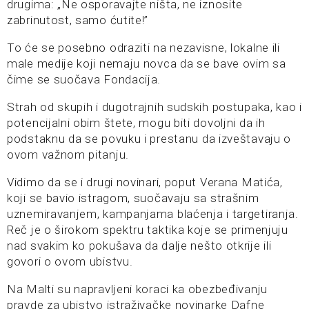
drugima: „Ne osporavajte ništa, ne iznosite
zabrinutost, samo ćutite!”
To će se posebno odraziti na nezavisne, lokalne ili
male medije koji nemaju novca da se bave ovim sa
čime se suočava Fondacija.
Strah od skupih i dugotrajnih sudskih postupaka, kao i
potencijalni obim štete, mogu biti dovoljni da ih
podstaknu da se povuku i prestanu da izveštavaju o
ovom važnom pitanju.
Vidimo da se i drugi novinari, poput Verana Matića,
koji se bavio istragom, suočavaju sa strašnim
uznemiravanjem, kampanjama blaćenja i targetiranja.
Reč je o širokom spektru taktika koje se primenjuju
nad svakim ko pokušava da dalje nešto otkrije ili
govori o ovom ubistvu.
Na Malti su napravljeni koraci ka obezbeđivanju
pravde za ubistvo istraživačke novinarke Dafne