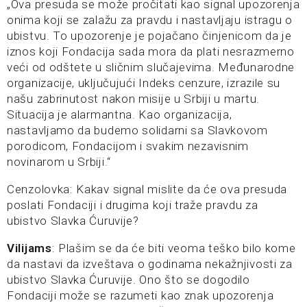
„Ova presuda se može pročitati kao signal upozorenja
onima koji se zalažu za pravdu i nastavljaju istragu o
ubistvu. To upozorenje je pojačano činjenicom da je
iznos koji Fondacija sada mora da plati nesrazmerno
veći od odštete u sličnim slučajevima. Međunarodne
organizacije, uključujući Indeks cenzure, izrazile su
našu zabrinutost nakon misije u Srbiji u martu.
Situacija je alarmantna. Kao organizacija,
nastavljamo da budemo solidarni sa Slavkovom
porodicom, Fondacijom i svakim nezavisnim
novinarom u Srbiji.“
Cenzolovka: Kakav signal mislite da će ova presuda
poslati Fondaciji i drugima koji traže pravdu za
ubistvo Slavka Ćuruvije?
Vilijams
: Plašim se da će biti veoma teško bilo kome
da nastavi da izveštava o godinama nekažnjivosti za
ubistvo Slavka Ćuruvije. Ono što se dogodilo
Fondaciji može se razumeti kao znak upozorenja