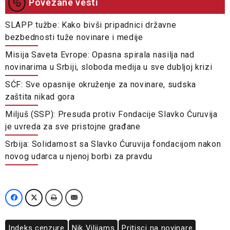
Povezane vesti
SLAPP tužbe: Kako bivši pripadnici državne
bezbednosti tuže novinare i medije
Misija Saveta Evrope: Opasna spirala nasilja nad
novinarima u Srbiji, sloboda medija u sve dubljoj krizi
SĆF: Sve opasnije okruženje za novinare, sudska
zaštita nikad gora
Miljuš (SSP): Presuda protiv Fondacije Slavko Ćuruvija
je uvreda za sve pristojne građane
Srbija: Solidarnost sa Slavko Ćuruvija fondacijom nakon
novog udarca u njenoj borbi za pravdu
Indeks cenzure
Nik Vilijams
Pritisci na novinare