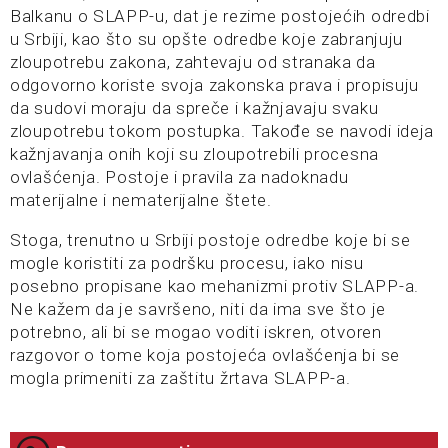
Balkanu o SLAPP-u, dat je rezime postojećih odredbi
u Srbiji, kao što su opšte odredbe koje zabranjuju
zloupotrebu zakona, zahtevaju od stranaka da
odgovorno koriste svoja zakonska prava i propisuju
da sudovi moraju da spreče i kažnjavaju svaku
zloupotrebu tokom postupka. Takođe se navodi ideja
kažnjavanja onih koji su zloupotrebili procesna
ovlašćenja. Postoje i pravila za nadoknadu
materijalne i nematerijalne štete.
Stoga, trenutno u Srbiji postoje odredbe koje bi se
mogle koristiti za podršku procesu, iako nisu
posebno propisane kao mehanizmi protiv SLAPP-a.
Ne kažem da je savršeno, niti da ima sve što je
potrebno, ali bi se mogao voditi iskren, otvoren
razgovor o tome koja postojeća ovlašćenja bi se
mogla primeniti za zaštitu žrtava SLAPP-a.