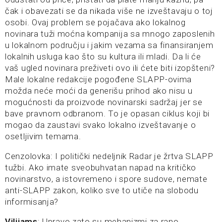
čak i obavezati se da nikada više ne izveštavaju o toj
osobi. Ovaj problem se pojačava ako lokalnog
novinara tuži moćna kompanija sa mnogo zaposlenih
u lokalnom području i jakim vezama sa finansiranjem
lokalnih usluga kao što su kultura ili mladi. Da li će
vaš ugled novinara preživeti ovo ili ćete biti izopšteni?
Male lokalne redakcije pogođene SLAPP-ovima
možda neće moći da generišu prihod ako nisu u
mogućnosti da proizvode novinarski sadržaj jer se
bave pravnom odbranom. To je opasan ciklus koji bi
mogao da zaustavi svako lokalno izveštavanje o
osetljivim temama.
Cenzolovka: I politički nedeljnik Radar je žrtva SLAPP
tužbi. Ako imate sveobuhvatan napad na kritičko
novinarstvo, a istovremeno i spore sudove, nemate
anti-SLAPP zakon, koliko sve to utiče na slobodu
informisanja?
Vilijams
: Upravo zato su mehanizmi za rano