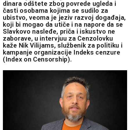
dinara odštete zbog povrede ugleda i
časti osobama kojima se sudilo za
ubistvo, veoma je jeziv razvoj događaja,
koji bi mogao da utiče i na napore da se
Slavkovo nasleđe, priča i iskustvo ne
zaborave, u intervjuu za Cenzolovku
kaže Nik Vilijams, službenik za politiku i
kampanje organizacije Indeks cenzure
(Index on Censorship).