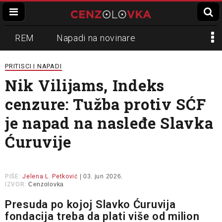
REM
Napadi na novinare
Zvučni top
Crna Gora
N1
PRITISCI I NAPADI
Nik Vilijams, Indeks
Propaganda
Lokalni mediji
cenzure: Tužba protiv SĆF
Informer
Slavko Ćuruvija
je napad na nasleđe Slavka
Ćuruvije
PIŠE:
Jelena L. Petković
| 03. jun 2026.
IZVOR:
Cenzolovka
Presuda po kojoj Slavko Ćuruvija
fondacija treba da plati više od milion