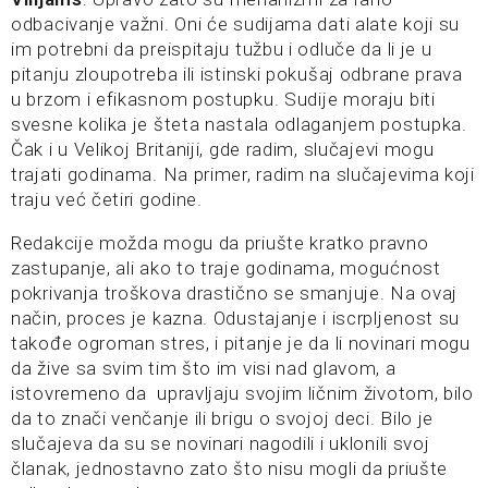
odbacivanje važni. Oni će sudijama dati alate koji su
im potrebni da preispitaju tužbu i odluče da li je u
pitanju zloupotreba ili istinski pokušaj odbrane prava
u brzom i efikasnom postupku. Sudije moraju biti
svesne kolika je šteta nastala odlaganjem postupka.
Čak i u Velikoj Britaniji, gde radim, slučajevi mogu
trajati godinama. Na primer, radim na slučajevima koji
traju već četiri godine.
Redakcije možda mogu da priušte kratko pravno
zastupanje, ali ako to traje godinama, mogućnost
pokrivanja troškova drastično se smanjuje. Na ovaj
način, proces je kazna. Odustajanje i iscrpljenost su
takođe ogroman stres, i pitanje je da li novinari mogu
da žive sa svim tim što im visi nad glavom, a
istovremeno da upravljaju svojim ličnim životom, bilo
da to znači venčanje ili brigu o svojoj deci. Bilo je
slučajeva da su se novinari nagodili i uklonili svoj
članak, jednostavno zato što nisu mogli da priušte