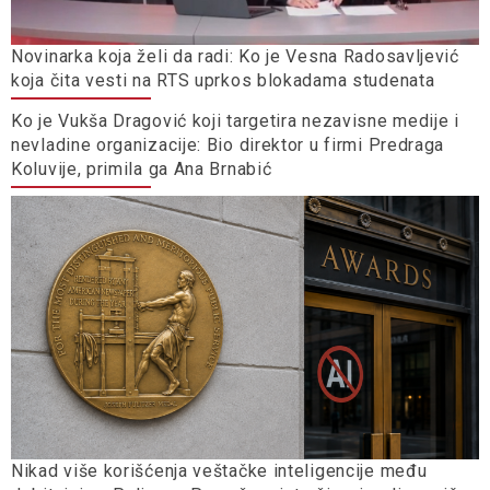
Novinarka koja želi da radi: Ko je Vesna Radosavljević
koja čita vesti na RTS uprkos blokadama studenata
Ko je Vukša Dragović koji targetira nezavisne medije i
nevladine organizacije: Bio direktor u firmi Predraga
Koluvije, primila ga Ana Brnabić
Nikad više korišćenja veštačke inteligencije među