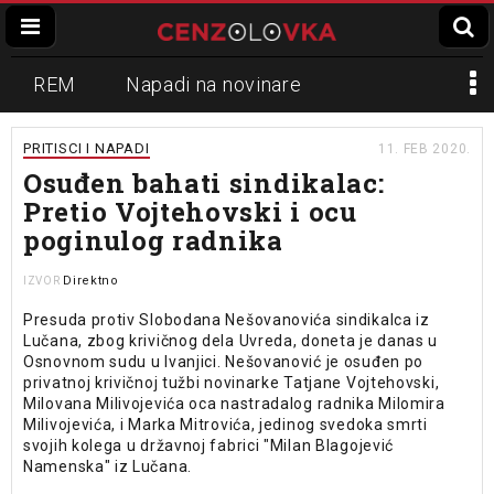
REM
Napadi na novinare
Zvučni top
Crna Gora
N1
PRITISCI I NAPADI
11. FEB 2020.
Osuđen bahati sindikalac:
Propaganda
Lokalni mediji
Pretio Vojtehovski i ocu
poginulog radnika
Informer
Slavko Ćuruvija
Direktno
IZVOR
Presuda protiv Slobodana Nešovanovića sindikalca iz
Lučana, zbog krivičnog dela Uvreda, doneta je danas u
Osnovnom sudu u Ivanjici. Nešovanović je osuđen po
privatnoj krivičnoj tužbi novinarke Tatjane Vojtehovski,
Milovana Milivojevića oca nastradalog radnika Milomira
Milivojevića, i Marka Mitrovića, jedinog svedoka smrti
svojih kolega u državnoj fabrici "Milan Blagojević
Namenska" iz Lučana.