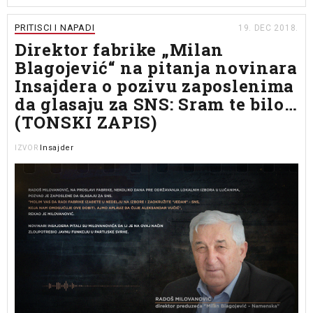
PRITISCI I NAPADI
19. DEC 2018.
Direktor fabrike „Milan
Blagojević“ na pitanja novinara
Insajdera o pozivu zaposlenima
da glasaju za SNS: Sram te bilo…
(TONSKI ZAPIS)
Insajder
IZVOR