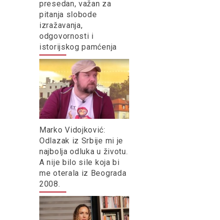
presedan, važan za
pitanja slobode
izražavanja,
odgovornosti i
istorijskog pamćenja
Marko Vidojković:
Odlazak iz Srbije mi je
najbolja odluka u životu.
A nije bilo sile koja bi
me oterala iz Beograda
2008.