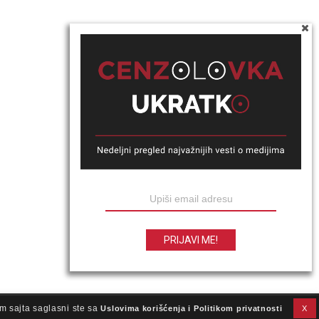
m sajta saglasni ste sa
Uslovima korišćenja i Politikom privatnosti
X