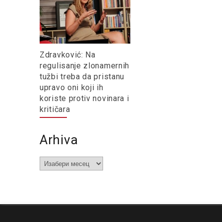
Zdravković: Na
regulisanje zlonamernih
tužbi treba da pristanu
upravo oni koji ih
koriste protiv novinara i
kritičara
Arhiva
Arhiva
O nama
Impresum
Podrška
Kontakt
Newsletter
Us