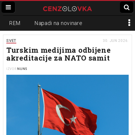
REM
Napadi na novinare
Zvučni top
Crna Gora
N1
SVET
30. JUN 2026.
Turskim medijima odbijene
Propaganda
Lokalni mediji
akreditacije za NATO samit
Informer
Slavko Ćuruvija
NUNS
IZVOR