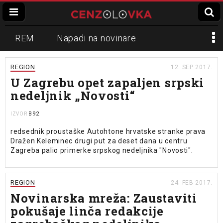
REM
Napadi na novinare
Zvučni top
Crna Gora
N1
REGION
12. SEP 2017.
U Zagrebu opet zapaljen srpski
Propaganda
Lokalni mediji
nedeljnik „Novosti“
Informer
Slavko Ćuruvija
B92
IZVOR
redsednik proustaške Autohtone hrvatske stranke prava
Dražen Keleminec drugi put za deset dana u centru
Zagreba palio primerke srpskog nedeljnika "Novosti".
REGION
24. FEB 2017.
Novinarska mreža: Zaustaviti
pokušaje linča redakcije