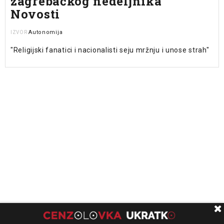
zagrebačkog nedeljnika
Novosti
Autonomija
IZVOR
"Religijski fanatici i nacionalisti seju mržnju i unose strah"