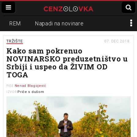
REM
Napadi na novinare
Zvučni top
Crna Gora
N1
TRŽIŠTE
07. DEC 2018.
Kako sam pokrenuo
Propaganda
Lokalni mediji
NOVINARSKO preduzetništvo u
Srbiji i uspeo da ŽIVIM OD
Informer
Slavko Ćuruvija
TOGA
Nenad Blagojević
PIŠE
Priče s dušom
IZVOR