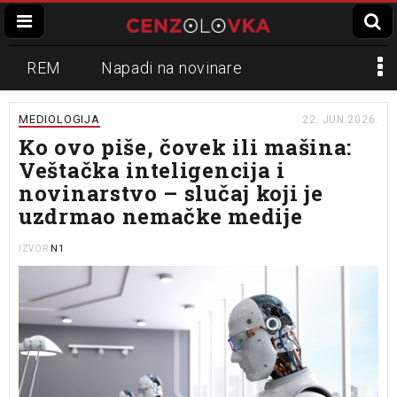
REM
Napadi na novinare
Zvučni top
Crna Gora
N1
MEDIOLOGIJA
22. JUN 2026.
Ko ovo piše, čovek ili mašina:
Propaganda
Lokalni mediji
Veštačka inteligencija i
novinarstvo – slučaj koji je
Informer
Slavko Ćuruvija
uzdrmao nemačke medije
N1
IZVOR