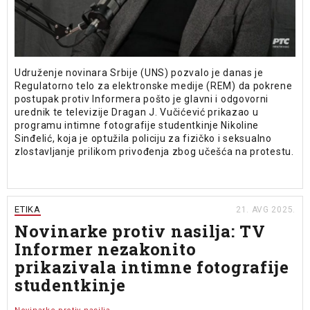
Udruženje novinara Srbije (UNS) pozvalo je danas je
Regulatorno telo za elektronske medije (REM) da pokrene
postupak protiv Informera pošto je glavni i odgovorni
urednik te televizije Dragan J. Vučićević prikazao u
programu intimne fotografije studentkinje Nikoline
Sinđelić, koja je optužila policiju za fizičko i seksualno
zlostavljanje prilikom privođenja zbog učešća na protestu.
ETIKA
21. AVG 2025.
Novinarke protiv nasilja: TV
Informer nezakonito
prikazivala intimne fotografije
studentkinje