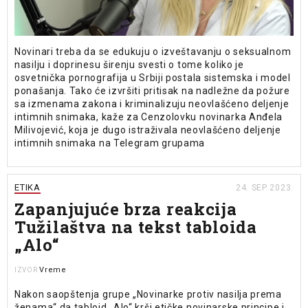
Novinari treba da se edukuju o izveštavanju o seksualnom
nasilju i doprinesu širenju svesti o tome koliko je
osvetnička pornografija u Srbiji postala sistemska i model
ponašanja. Tako će izvršiti pritisak na nadležne da požure
sa izmenama zakona i kriminalizuju neovlašćeno deljenje
intimnih snimaka, kaže za Cenzolovku novinarka Anđela
Milivojević, koja je dugo istraživala neovlašćeno deljenje
intimnih snimaka na Telegram grupama
ETIKA
24. SEP 2023.
Zapanjujuće brza reakcija
Tužilaštva na tekst tabloida
„Alo“
Vreme
IZVOR
Nakon saopštenja grupe „Novinarke protiv nasilja prema
ženama“ da tabloid „Alo“ krši etičke novinarske principe i