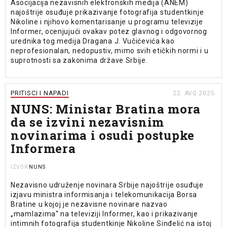
Asocijacija nezavisnih elektronskih medija (ANEM)
najoštrije osuđuje prikazivanje fotografija studentkinje
Nikoline i njihovo komentarisanje u programu televizije
Informer, ocenjujući ovakav potez glavnog i odgovornog
urednika tog medija Dragana J. Vučićevića kao
neprofesionalan, nedopustiv, mimo svih etičkih normi i u
suprotnosti sa zakonima države Srbije.
PRITISCI I NAPADI
22. AVG 2025.
NUNS: Ministar Bratina mora
da se izvini nezavisnim
novinarima i osudi postupke
Informera
NUNS
IZVOR
Nezavisno udruženje novinara Srbije najoštrije osuđuje
izjavu ministra informisanja i telekomunikacija Borsa
Bratine u kojoj je nezavisne novinare nazvao
„mamlazima“ na televiziji Informer, kao i prikazivanje
intimnih fotografija studentkinje Nikoline Sinđelić na istoj