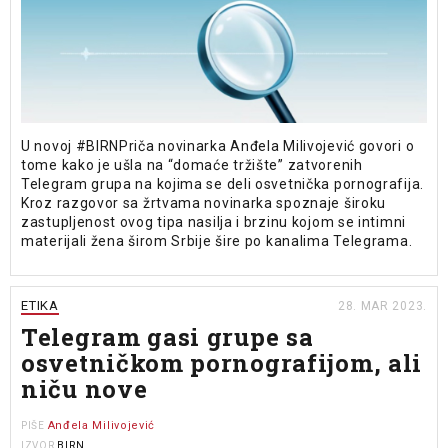
U novoj #BIRNPriča novinarka Anđela Milivojević govori o
tome kako je ušla na “domaće tržište” zatvorenih
Telegram grupa na kojima se deli osvetnička pornografija.
Kroz razgovor sa žrtvama novinarka spoznaje široku
zastupljenost ovog tipa nasilja i brzinu kojom se intimni
materijali žena širom Srbije šire po kanalima Telegrama.
ETIKA
28. MAR 2023.
Telegram gasi grupe sa
osvetničkom pornografijom, ali
niču nove
Anđela Milivojević
PIŠE
BIRN
IZVOR