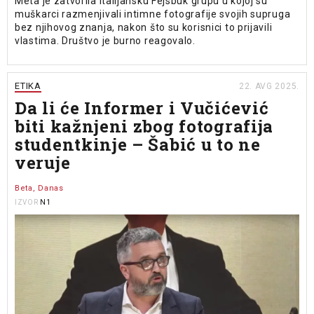
Meta je zatvorila italijansku Fejsbuk grupu u kojoj su
muškarci razmenjivali intimne fotografije svojih supruga
bez njihovog znanja, nakon što su korisnici to prijavili
vlastima. Društvo je burno reagovalo.
ETIKA
22. AVG 2025.
Da li će Informer i Vučićević
biti kažnjeni zbog fotografija
studentkinje – Šabić u to ne
veruje
Beta, Danas
N1
IZVOR