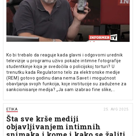
Ko bi trebalo da reaguje kada glavni i odgovorni urednik
televizije u programu uživo pokaže intimne fotografije
studentkinje koja je svedočila o policijskoj torturi? U
trenutku kada Regulatorno telo za elektronske medije
(REM) gotovo godinu dana nema Savet i mogućnost
obavljanja svojih funkcija, koje institucije su zadužene za
sankcionisanje medija? „Ja sam izabrao fine slike,…
ETIKA
25. AVG 2025.
Šta sve krše mediji
objavljivanjem intimnih
snimaka i kome i kako se žaliti