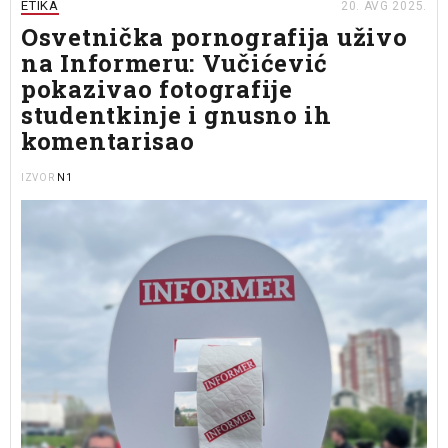
ETIKA
20. AVG 2025.
Osvetnička pornografija uživo
na Informeru: Vučićević
pokazivao fotografije
studentkinje i gnusno ih
komentarisao
N1
IZVOR