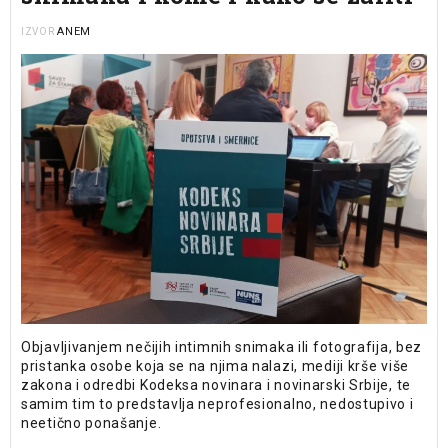
ANEM
IZVOR
Objavljivanjem nečijih intimnih snimaka ili fotografija, bez
pristanka osobe koja se na njima nalazi, mediji krše više
zakona i odredbi Kodeksa novinara i novinarski Srbije, te
samim tim to predstavlja neprofesionalno, nedostupivo i
neetično ponašanje.