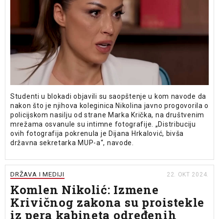
Studenti u blokadi objavili su saopštenje u kom navode da
nakon što je njihova koleginica Nikolina javno progovorila o
policijskom nasilju od strane Marka Krička, na društvenim
mrežama osvanule su intimne fotografije. „Distribuciju
ovih fotografija pokrenula je Dijana Hrkalović, bivša
državna sekretarka MUP-a“, navode.
DRŽAVA I MEDIJI
22. OKT 2024.
Komlen Nikolić: Izmene
Krivičnog zakona su proistekle
iz pera kabineta određenih