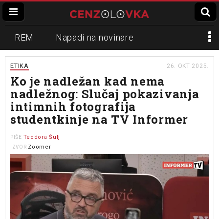
REM
Napadi na novinare
Zvučni top
Crna Gora
N1
ETIKA
26. OKT 2025.
Ko je nadležan kad nema
Propaganda
Lokalni mediji
nadležnog: Slučaj pokazivanja
intimnih fotografija
Informer
Slavko Ćuruvija
studentkinje na TV Informer
Teodora Šulj
PIŠE
Zoomer
IZVOR