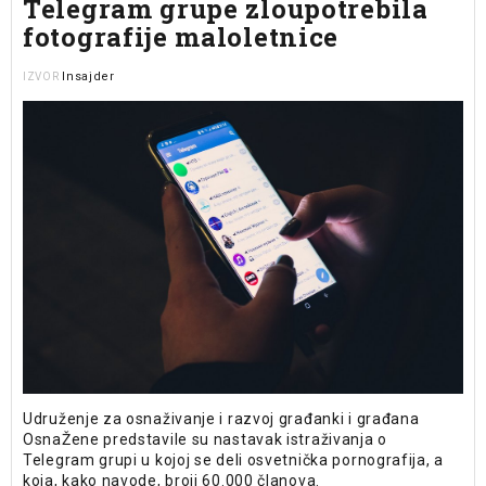
Telegram grupe zloupotrebila
fotografije maloletnice
Insajder
IZVOR
Udruženje za osnaživanje i razvoj građanki i građana
OsnaŽene predstavile su nastavak istraživanja o
Telegram grupi u kojoj se deli osvetnička pornografija, a
koja, kako navode, broji 60.000 članova.