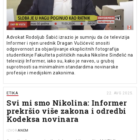
Advokat Rodoljub Šabić izrazio je sumnju da će televizija
Informer i njen urednik Dragan Vučićević snositi
odgovornost za objavljivanje eksplicitnih fotografija
studentkinje Fakulteta političkih nauka Nikoline Sinđelić na
televiziji Informer, iako su, kako je naveo, u gruboj
suprotnosti sa minimalnim standardima novinarske
profesije i medijskim zakonima.
ETIKA
22. AVG 2025.
Svi mi smo Nikolina: Informer
prekršio više zakona i odredbi
Kodeksa novinara
ANEM
IZVOR