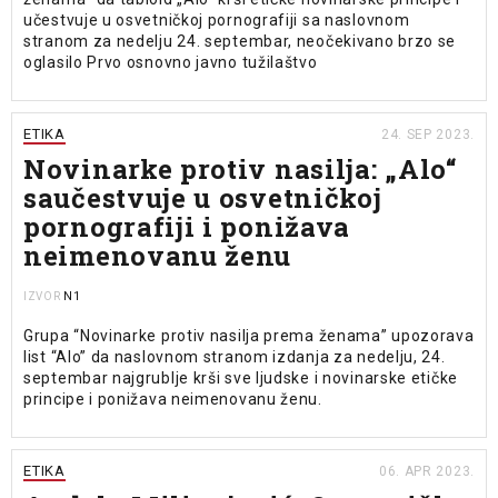
učestvuje u osvetničkoj pornografiji sa naslovnom
stranom za nedelju 24. septembar, neočekivano brzo se
oglasilo Prvo osnovno javno tužilaštvo
ETIKA
24. SEP 2023.
Novinarke protiv nasilja: „Alo“
saučestvuje u osvetničkoj
pornografiji i ponižava
neimenovanu ženu
N1
IZVOR
Grupa “Novinarke protiv nasilja prema ženama” upozorava
list “Alo” da naslovnom stranom izdanja za nedelju, 24.
septembar najgrublje krši sve ljudske i novinarske etičke
principe i ponižava neimenovanu ženu.
ETIKA
06. APR 2023.