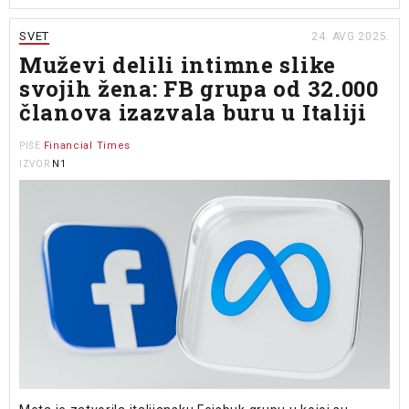
SVET
24. AVG 2025.
Muževi delili intimne slike
svojih žena: FB grupa od 32.000
članova izazvala buru u Italiji
Financial Times
PIŠE
N1
IZVOR