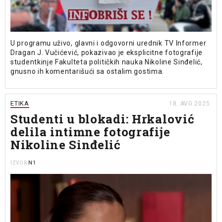
U programu uživo, glavni i odgovorni urednik TV Informer
Dragan J. Vučićević, pokazivao je eksplicitne fotografije
studentkinje Fakulteta političkih nauka Nikoline Sinđelić,
gnusno ih komentarišući sa ostalim gostima.
ETIKA
18. AVG 2025.
Studenti u blokadi: Hrkalović
delila intimne fotografije
Nikoline Sinđelić
N1
IZVOR