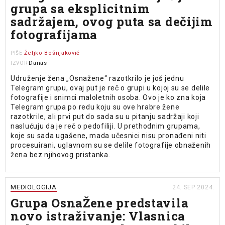
grupa sa eksplicitnim
sadržajem, ovog puta sa dečijim
fotografijama
Željko Bošnjaković
PIŠE
Danas
IZVOR
Udruženje žena „Osnažene“ razotkrilo je još jednu
Telegram grupu, ovaj put je reč o grupi u kojoj su se delile
fotografije i snimci maloletnih osoba. Ovo je ko zna koja
Telegram grupa po redu koju su ove hrabre žene
razotkrile, ali prvi put do sada su u pitanju sadržaji koji
naslućuju da je reč o pedofiliji. U prethodnim grupama,
koje su sada ugašene, mada učesnici nisu pronađeni niti
procesuirani, uglavnom su se delile fotografije obnaženih
žena bez njihovog pristanka.
MEDIOLOGIJA
24. SEP 2024.
Grupa OsnaŽene predstavila
novo istraživanje: Vlasnica