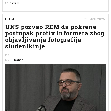
televiziji.
ETIKA
21. AVG 2025.
UNS pozvao REM da pokrene
postupak protiv Informera zbog
objavljivanja fotografija
studentkinje
Beta
PIŠE
Danas
IZVOR