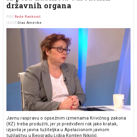
državnih organa
Rade Ranković
PIŠE
Glas Amerike
IZVOR
Javnu raspravu o opsežnim izmenama Krivičnog zakona
(KZ) treba produžiti, jer je predviđeni rok jako kratak,
izjavila je javna tužiteljka u Apelacionom javnom
tužilaštvu u Beogradu Lidija Komlen Nikolić.