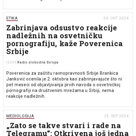
ETIKA
03. OKT 2024.
Zabrinjava odsustvo reakcije
nadležnih na osvetničku
pornografiju, kaže Poverenica
Srbije
Radio slobodna Evropa
IZVOR
Poverenica za zaštitu ravnopravnosti Srbije Brankica
Janković ocenila je 2. oktobra kao zabrinjavajuće što ni
pet meseci od objavljivanja prvih navoda o osvetničkoj
pornografiji na društvenim mrežama u Srbiji, nema
reakcije nadležnih.
MEDIOLOGIJA
25. SEP 2024.
„Zato se takve stvari i rade na
Telegramu“: Otkrivena još jedna