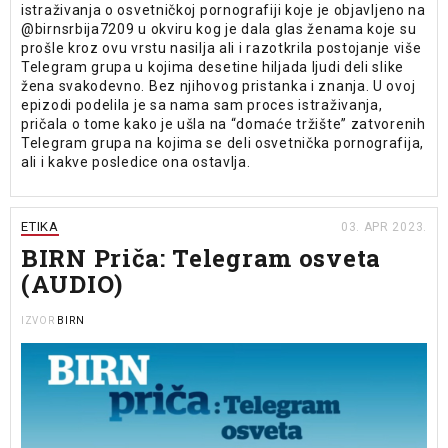
istraživanja o osvetničkoj pornografiji koje je objavljeno na
@birnsrbija7209 u okviru kog je dala glas ženama koje su
prošle kroz ovu vrstu nasilja ali i razotkrila postojanje više
Telegram grupa u kojima desetine hiljada ljudi deli slike
žena svakodevno. Bez njihovog pristanka i znanja. U ovoj
epizodi podelila je sa nama sam proces istraživanja,
pričala o tome kako je ušla na “domaće tržište” zatvorenih
Telegram grupa na kojima se deli osvetnička pornografija,
ali i kakve posledice ona ostavlja.
ETIKA
03. APR 2023.
BIRN Priča: Telegram osveta
(AUDIO)
BIRN
IZVOR