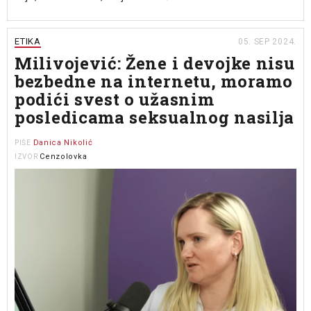
ETIKA
05. SEP 2024.
Milivojević: Žene i devojke nisu
bezbedne na internetu, moramo
podići svest o užasnim
posledicama seksualnog nasilja
Danica Nikolić
PIŠE
Cenzolovka
IZVOR