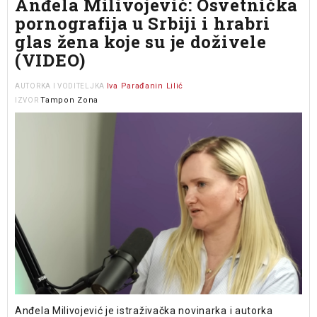
Anđela Milivojević: Osvetnička
pornografija u Srbiji i hrabri
glas žena koje su je doživele
(VIDEO)
Iva Parađanin Lilić
AUTORKA I VODITELJKA
Tampon Zona
IZVOR
Anđela Milivojević je istraživačka novinarka i autorka