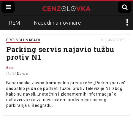
REM
Napadi na novinare
Zvučni top
Crna Gora
N1
PRITISCI I NAPADI
03. AVG 2020.
Parking servis najavio tužbu
Propaganda
Lokalni mediji
protiv N1
Informer
Slavko Ćuruvija
Beta
Danas
IZVOR
Beogradsko Javno-komunalno preduzeće „Parking servis“
saopštilo je da će podneti tužbu protiv televizije N1 zbog,
kako su naveli, „netačnih i zlonamernih informacija“ o
nabavci vozila za novi sistem protiv nepropisnog
parkiranja u Beogradu.