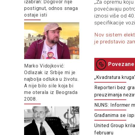
izabran: Dogovor nije
„Za opremu koju v
postignut, odnos snaga
povećavaju potro
ostaje isti
iznosi više od 4
specifikacije vozi
Nov sistem elekt
je predstavio za
Povezane 
Marko Vidojković:
Odlazak iz Srbije mi je
„Kvadratura kruga
najbolja odluka u životu.
A nije bilo sile koja bi
Reporteri bez gra
me oterala iz Beograda
preuzimanja neza
2008.
NUNS: Informer ma
Građanima se ispi
United Group kril
februaru