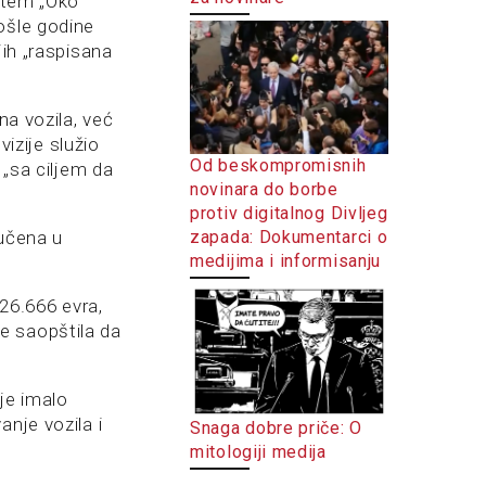
istem „Oko
ošle godine
jih „raspisana
na vozila, već
vizije služio
Od beskompromisnih
 „sa ciljem da
novinara do borbe
protiv digitalnog Divljeg
zapada: Dokumentarci o
ručena u
medijima i informisanju
26.666 evra,
e saopštila da
je imalo
nje vozila i
Snaga dobre priče: O
mitologiji medija