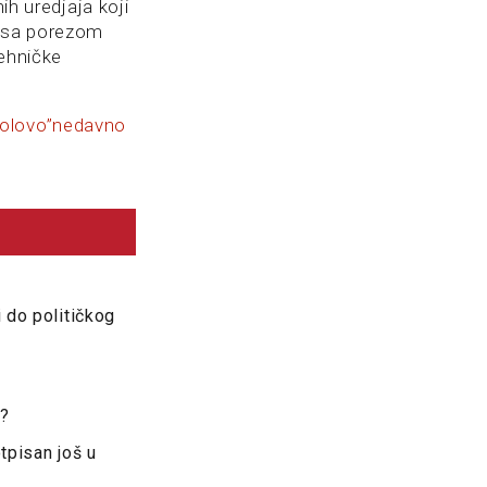
ih uredjaja koji
a sa porezom
tehničke
kolovo”nedavno
 do političkog
e?
tpisan još u