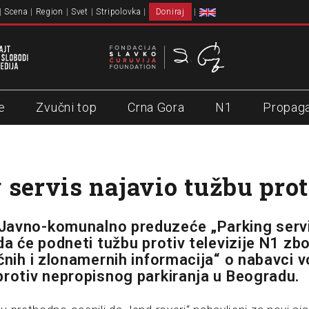
Scena
Region
Svet
Stripolovka
Doniraj
e
Zvučni top
Crna Gora
N1
Propag
 servis najavio tužbu prot
Javno-komunalno preduzeće „Parking serv
da će podneti tužbu protiv televizije N1 zb
čnih i zlonamernih informacija“ o nabavci v
protiv nepropisnog parkiranja u Beogradu.