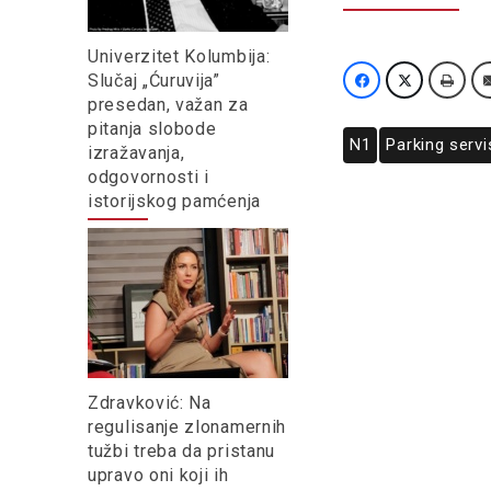
Univerzitet Kolumbija:
Slučaj „Ćuruvija”
presedan, važan za
pitanja slobode
N1
Parking servi
izražavanja,
odgovornosti i
istorijskog pamćenja
Zdravković: Na
regulisanje zlonamernih
tužbi treba da pristanu
upravo oni koji ih