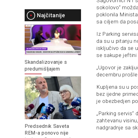
Sagovornici N1 su
sokolovo“ možda 
poklonila Minista
Najčitanije
sa ciljem da pos
Iz Parking servis
da su u pitanju no
isključivo da se 
se sakupe jeftini 
Skandalizovanje s
„Ugovor je zaklj
predumišljajem
decembru prošle
Kupljena su u po
bez ijedne prime
je obezbedjen po
„Parking servis“
zahtevanu visinu,
Predsednik Saveta
nadgradnje sa ske
REM-a ponovo nije