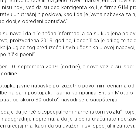
 prethodno ocenili da „lend roveri“ nabavljeni za novi s
nisu novi, već da su deo kontigenta koji je firma GIM pr
rstvu unutrašnjih poslova, kao i da je javna nabavka za n
ao dobije određeni ponuđač“.
a su naveli da nije tačna informacija da su kupljena polov
va, proizvedena 2019. godine, i ocenili da je prilog te tele
ukalja ugled tog preduzeća i svih učesnika u ovoj nabavci,
politički poeni“.
učen 10. septembra 2019. (godine), a nova vozila su ispo
 godine.
stupku javne nabavke po izuzetno povoljnim cenama od 
dbe na sam postupak. I sama kompanija British Motors j
pust od skoro 30 odsto“, navodi se u saopštenju.
 dodaje da je reč o „specijalnom namenskom vozilu“, koje 
 nadogradnju i opremu, a da je u cenu uračunato i održava
n uredjajima, kao i da su uvaženi i svi specijalni zahtevi.