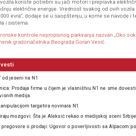
ozila koriste potrebni su jači motori i prepravka električn
šnju električne energije. Vrednost svakog od ovih vozil
0.000 evra“, dodaje se u saopštenju, u kome se navode i 
la i sistema.
ronske kontrole nepropisnog parkiranja nazvan „Oko so
menik gradonačelnika Beograda Goran Vesić.
vesti
“ od jeseni na N1
nica: Prodaja firme u čijem je vlasništvu N1 ne sme dovesti
visnih medija
nipulacijom targetira novinara N1
raju mozgovi: Šta je Aleksić rekao o medijskoj sceni Srbij
a pregovore o prodaji: Ugovor o poverljivosti sa Alpacom po