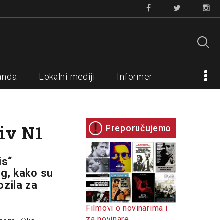
anda
Lokalni mediji
Informer
iv N1
Preporučujemo
is“
og, kako su
ozila za
Filmovi o novinarima i
za novinare