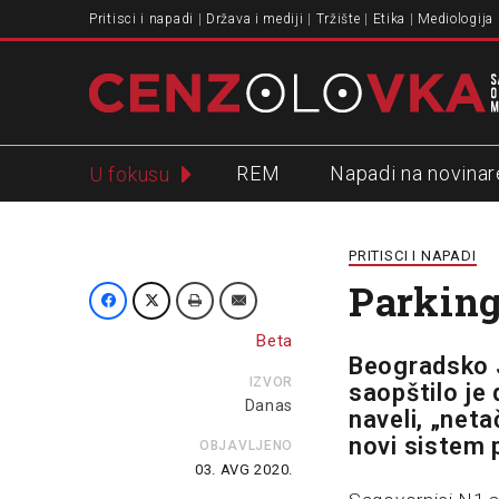
Pritisci i napadi
Država i mediji
Tržište
Etika
Mediologija
REM
Napadi na novinar
U fokusu
Slavko Ćuruvija
PRITISCI I NAPADI
Parking
Beta
Beogradsko 
IZVOR
saopštilo je 
Danas
naveli, „neta
novi sistem 
OBJAVLJENO
03. AVG 2020.