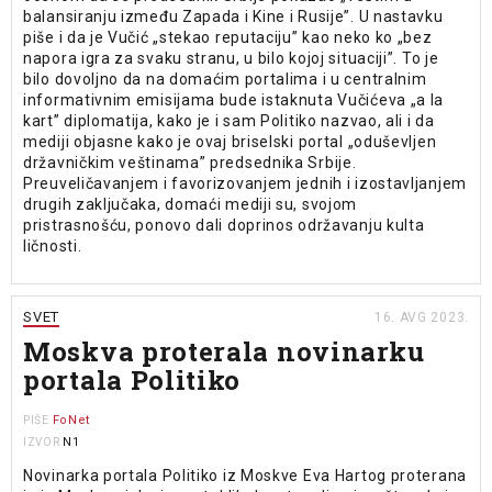
balansiranju između Zapada i Kine i Rusije”. U nastavku
piše i da je Vučić „stekao reputaciju” kao neko ko „bez
napora igra za svaku stranu, u bilo kojoj situaciji”. To je
bilo dovoljno da na domaćim portalima i u centralnim
informativnim emisijama bude istaknuta Vučićeva „a la
kart” diplomatija, kako je i sam Politiko nazvao, ali i da
mediji objasne kako je ovaj briselski portal „oduševljen
državničkim veštinama” predsednika Srbije.
Preuveličavanjem i favorizovanjem jednih i izostavljanjem
drugih zaključaka, domaći mediji su, svojom
pristrasnošću, ponovo dali doprinos održavanju kulta
ličnosti.
SVET
16. AVG 2023.
Moskva proterala novinarku
portala Politiko
FoNet
PIŠE
N1
IZVOR
Novinarka portala Politiko iz Moskve Eva Hartog proterana