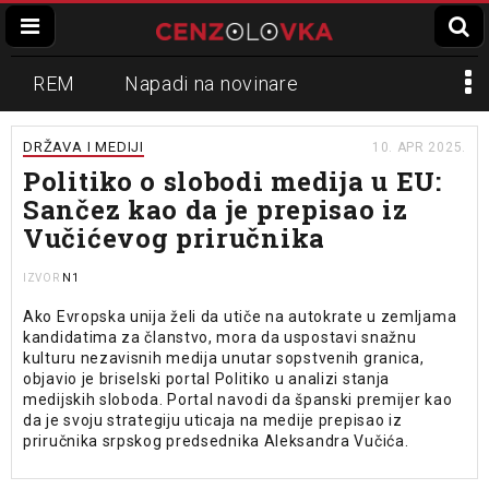
REM
Napadi na novinare
Zvučni top
Crna Gora
N1
DRŽAVA I MEDIJI
10. APR 2025.
Politiko o slobodi medija u EU:
Propaganda
Lokalni mediji
Sančez kao da je prepisao iz
Vučićevog priručnika
Informer
Slavko Ćuruvija
N1
IZVOR
Ako Evropska unija želi da utiče na autokrate u zemljama
kandidatima za članstvo, mora da uspostavi snažnu
kulturu nezavisnih medija unutar sopstvenih granica,
objavio je briselski portal Politiko u analizi stanja
medijskih sloboda. Portal navodi da španski premijer kao
da je svoju strategiju uticaja na medije prepisao iz
priručnika srpskog predsednika Aleksandra Vučića.