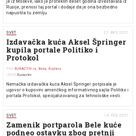
je iz Moskve, iako je proteklih deset godina izveštavala iz
Rusije, prenosi taj portal i dodaje da je ona bezbedno
napustila tu zemlju.
SVET
27. AVG 2021.
Izdavačka kuća Aksel Špringer
kupila portale Politiko i
Protokol
EURACTIV.rs, Beta, Rojters
PIŠE
Euractiv
IZVOR
Nemačka izdavačka kuća Aksel Špringer potpisala je
ugovor o kupovini američkog informativnog sajta Politiko i
portala Protokol, specijalizovanog za tehnološke vesti.
SVET
14. FEB 2021.
Zamenik portparola Bele kuće
podneo ostavku zbog pretnji