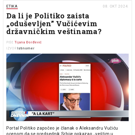
ETIKA
08. OKT 2024.
Da li je Politiko zaista
„oduševljen” Vučićevim
državničkim veštinama?
Tijana Đorđević
PIŠE
Istinomer
IZVOR
Portal Politiko započeo je članak o Aleksandru Vučiću
ocenom da se predsednik Srbije pokazao „veštim u