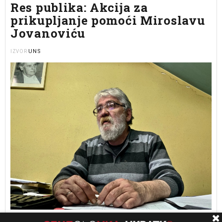
Res publika: Akcija za
prikupljanje pomoći Miroslavu
Jovanoviću
UNS
IZVOR
Pozivamo Vas da se priključite akciji “Solidarno za