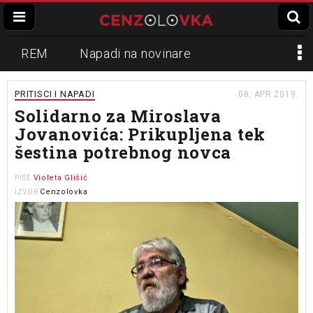
REM
Napadi na novinare
Zvučni top
Crna Gora
N1
PRITISCI I NAPADI
08. APR 2019.
Solidarno za Miroslava
Propaganda
Lokalni mediji
Jovanovića: Prikupljena tek
šestina potrebnog novca
Informer
Slavko Ćuruvija
Violeta Glišić
PIŠE
Cenzolovka
IZVOR