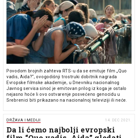
Povodom brojnih zahteva RTS-u da se emituje film „Quo
vadis, Aida?“, ovogodišnji trostruki dobitnik nagrada
Evropske filmske akademije, u Dnevniku nacionalnog
Javnog servisa sinoć je emitovan prilog iz koga je ostalo
nejasno hoće li ovo ostvarenje posvećeno genocidu u
Srebrenici biti prikazano na nacionalnoj televiziji ili neće.
DRŽAVA I MEDIJI
14. DEC 2021.
Da li ćemo najbolji evropski
film “Quo vadis, Aida” gledati