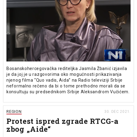
Bosanskohercegovačka rediteljka Jasmila Žbanić izjavila
je da joj je u razgovorima oko mogućnosti prikazivanja
njenog filma “Quo vadis, Aida” na Radio televiziji Srbije
neformalno rečeno da bi o tome prethodno morali da se
konsultuju su predsednikom Srbije Aleksandrom Vučićem.
REGION
30. DEC 2021.
Protest ispred zgrade RTCG-a
zbog „Aide“