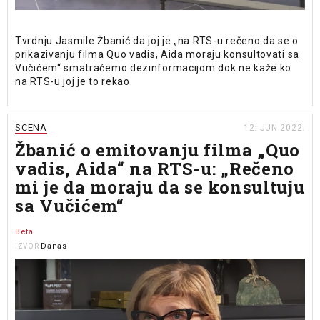
Tvrdnju Jasmile Žbanić da joj je „na RTS-u rečeno da se o
prikazivanju filma Quo vadis, Aida moraju konsultovati sa
Vučićem“ smatraćemo dezinformacijom dok ne kaže ko
na RTS-u joj je to rekao.
SCENA
12. JUN 2022.
Žbanić o emitovanju filma „Quo
vadis, Aida“ na RTS-u: „Rečeno
mi je da moraju da se konsultuju
sa Vučićem“
Beta
Danas
IZVOR