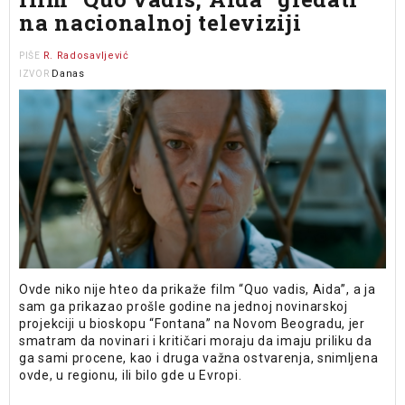
na nacionalnoj televiziji
R. Radosavljević
PIŠE
Danas
IZVOR
Ovde niko nije hteo da prikaže film “Quo vadis, Aida”, a ja
sam ga prikazao prošle godine na jednoj novinarskoj
projekciji u bioskopu “Fontana” na Novom Beogradu, jer
smatram da novinari i kritičari moraju da imaju priliku da
ga sami procene, kao i druga važna ostvarenja, snimljena
ovde, u regionu, ili bilo gde u Evropi.