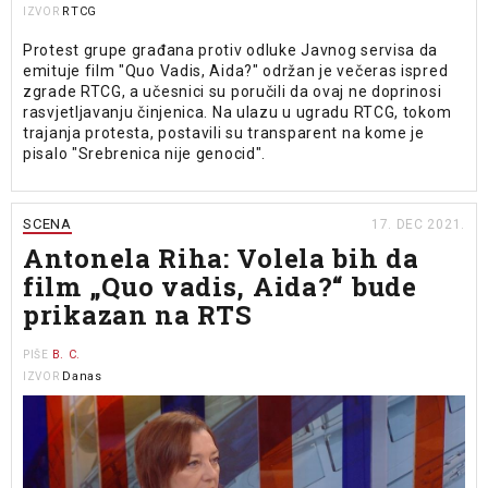
RTCG
IZVOR
Protest grupe građana protiv odluke Javnog servisa da
emituje film "Quo Vadis, Aida?" održan je večeras ispred
zgrade RTCG, a učesnici su poručili da ovaj ne doprinosi
rasvjetljavanju činjenica. Na ulazu u ugradu RTCG, tokom
trajanja protesta, postavili su transparent na kome je
pisalo "Srebrenica nije genocid".
SCENA
17. DEC 2021.
Antonela Riha: Volela bih da
film „Quo vadis, Aida?“ bude
prikazan na RTS
B. C.
PIŠE
Danas
IZVOR