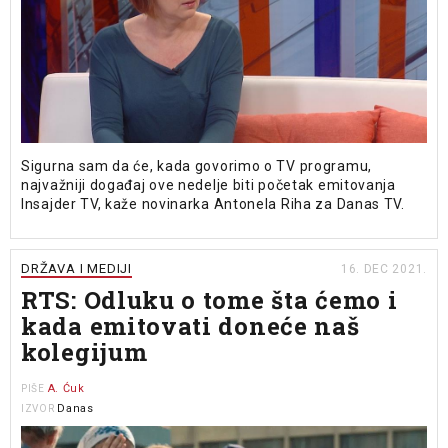
Sigurna sam da će, kada govorimo o TV programu,
najvažniji događaj ove nedelje biti početak emitovanja
Insajder TV, kaže novinarka Antonela Riha za Danas TV.
DRŽAVA I MEDIJI
16. DEC 2021.
RTS: Odluku o tome šta ćemo i
kada emitovati doneće naš
kolegijum
A. Ćuk
PIŠE
Danas
IZVOR