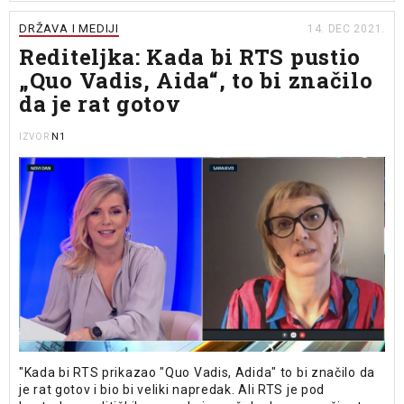
DRŽAVA I MEDIJI
14. DEC 2021.
Rediteljka: Kada bi RTS pustio
„Quo Vadis, Aida“, to bi značilo
da je rat gotov
N1
IZVOR
"Kada bi RTS prikazao "Quo Vadis, Adida" to bi značilo da
je rat gotov i bio bi veliki napredak. Ali RTS je pod