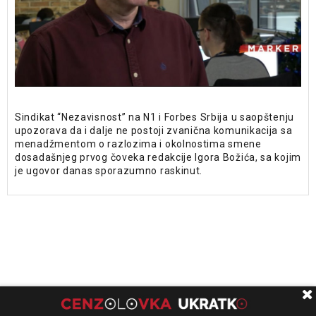
Sindikat “Nezavisnost” na N1 i Forbes Srbija u saopštenju
upozorava da i dalje ne postoji zvanična komunikacija sa
menadžmentom o razlozima i okolnostima smene
dosadašnjeg prvog čoveka redakcije Igora Božića, sa kojim
je ugovor danas sporazumno raskinut.