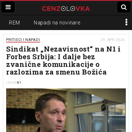
REM
Napadi na novinare
Zvučni top
Crna Gora
N1
PRITISCI I NAPADI
29. APR 2026.
Sindikat „Nezavisnost“ na N1 i
Propaganda
Lokalni mediji
Forbes Srbija: I dalje bez
zvanične komunikacije o
Informer
Slavko Ćuruvija
razlozima za smenu Božića
N1
IZVOR