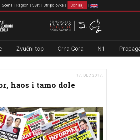
Scena
Region
Svet
Stripolovka
Doniraj
e
Zvučni top
Crna Gora
N1
Propag
17. DEC 2017.
or, haos i tamo dole
s