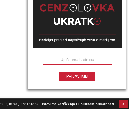
m sajta saglasni ste sa
Uslovima korišćenja i Politikom privatnosti
X