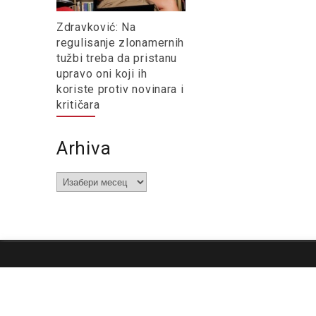
Zdravković: Na
regulisanje zlonamernih
tužbi treba da pristanu
upravo oni koji ih
koriste protiv novinara i
kritičara
Arhiva
Arhiva
O nama
Impresum
Podrška
Kontakt
Newsletter
Us