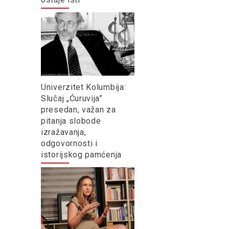
Univerzitet Kolumbija:
Slučaj „Ćuruvija”
presedan, važan za
pitanja slobode
izražavanja,
odgovornosti i
istorijskog pamćenja