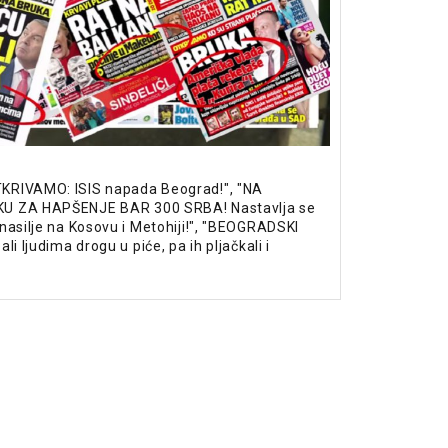
RIVAMO: ISIS napada Beograd!", "NA
U ZA HAPŠENJE BAR 300 SRBA! Nastavlja se
nasilje na Kosovu i Metohiji!", "BEOGRADSKI
li ljudima drogu u piće, pa ih pljačkali i