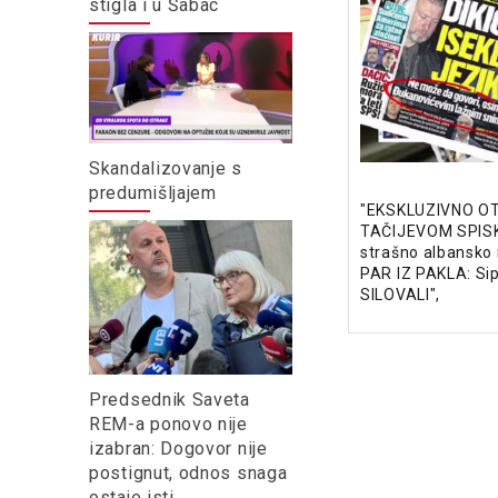
stigla i u Šabac
Skandalizovanje s
predumišljajem
"EKSKLUZIVNO OTK
TAČIJEVOM SPISK
strašno albansko 
PAR IZ PAKLA: Sipa
SILOVALI",
Predsednik Saveta
REM-a ponovo nije
izabran: Dogovor nije
postignut, odnos snaga
ostaje isti