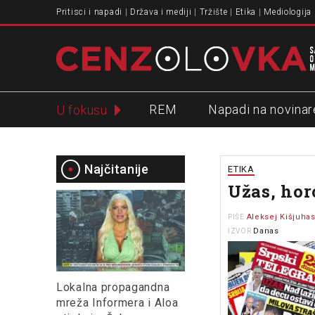
Pritisci i napadi
Država i mediji
Tržište
Etika
Mediologija
REM
Napadi na novinar
U fokusu
Slavko Ćuruvija
Najčitanije
ETIKA
Užas, hor
Aleksej Kišjuha
PIŠE
Danas
IZVOR
Lokalna propagandna
mreža Informera i Aloa